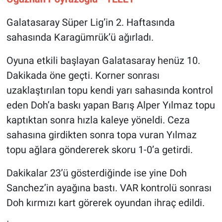
Galatasaray Süper Lig’in 2. Haftasında
Gündem Özel
sahasında Karagümrük’ü ağırladı.
Günün görüntüsü
Oyuna etkili başlayan Galatasaray henüz 10.
Haber
Dakikada öne geçti. Korner sonrası
uzaklaştırılan topu kendi yarı sahasında kontrol
İlan
eden Doh’a baskı yapan Barış Alper Yılmaz topu
kaptıktan sonra hızla kaleye yöneldi. Ceza
Kimdir
sahasına girdikten sonra topa vuran Yılmaz
topu ağlara göndererek skoru 1-0’a getirdi.
Koronavirüs
Dakikalar 23’ü gösterdiğinde ise yine Doh
Kültür Sanat
Sanchez’in ayağına bastı. VAR kontrolü sonrası
Ne demişti
Doh kırmızı kart görerek oyundan ihraç edildi.