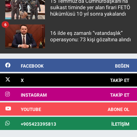
15 Temmuz'da Cumhurbaşkanı'na
suikast timinde yer alan firari FETÖ
hükümlüsü 10 yıl sonra yakalandı
6
16 ilde eş zamanlı “vatandaşlık”
operasyonu: 73 kişi gözaltına alındı
FACEBOOK
BEĞEN
X
TAKIP ET
INSTAGRAM
TAKIP ET
YOUTUBE
ABONE OL
+905423395813
İLETIŞIM