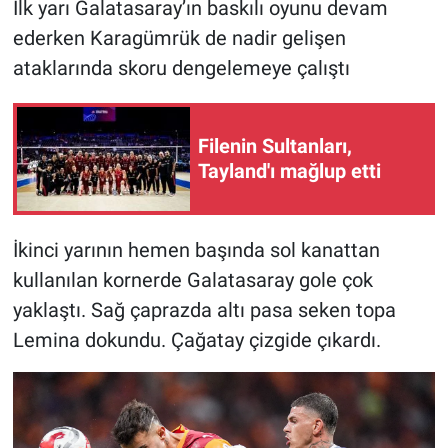
İlk yarı Galatasaray’ın baskılı oyunu devam
Nedir
ederken Karagümrük de nadir gelişen
Popüler
ataklarında skoru dengelemeye çalıştı
Programlar
Filenin Sultanları,
Sağlık
Tayland'ı mağlup etti
Spor
İkinci yarının hemen başında sol kanattan
Teknoloji
kullanılan kornerde Galatasaray gole çok
yaklaştı. Sağ çaprazda altı pasa seken topa
Türkiye'nin Geleceği
Lemina dokundu. Çağatay çizgide çıkardı.
Türkiye'nin Gündemi
Yerel Gündem