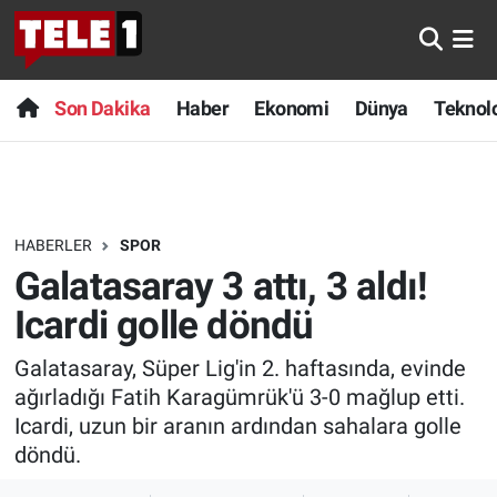
Anında Manşet
Son Dakika
Nöbetçi Eczaneler
Son Dakika
Haber
Ekonomi
Dünya
Teknolo
Başka Sohbetler
Haber
Hava Durumu
Belgesel
Ekonomi
Namaz Vakitleri
HABERLER
SPOR
Bilim turu
Dünya
Trafik Durumu
Galatasaray 3 attı, 3 aldı!
Bilim ve Teknoloji Evreni
Teknoloji
Süper Lig Puan Durumu ve Fikstür
Icardi golle döndü
Galatasaray, Süper Lig'in 2. haftasında, evinde
Doğa Konuşuyor
Sağlık
Tüm Manşetler
ağırladığı Fatih Karagümrük'ü 3-0 mağlup etti.
Dünya
Spor
Son Dakika Haberleri
Icardi, uzun bir aranın ardından sahalara golle
döndü.
Ege Saati
Yayın Akışı
Haber Arşivi