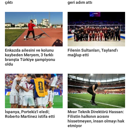
çıktı
geri adım attı
Enkazda ailesini ve kolunu
Filenin Sultanları, Tayland'ı
kaybeden Meryem, 3 farklı
mağlup etti
branşta Türkiye şampiyonu
oldu
İspanya, Portekiz'i eledi;
Mısır Teknik Direktörü Hassan:
Roberto Martinez istifa etti
Filistin halkının acısını
hissetmeyen, insan olmayı hak
etmiyor