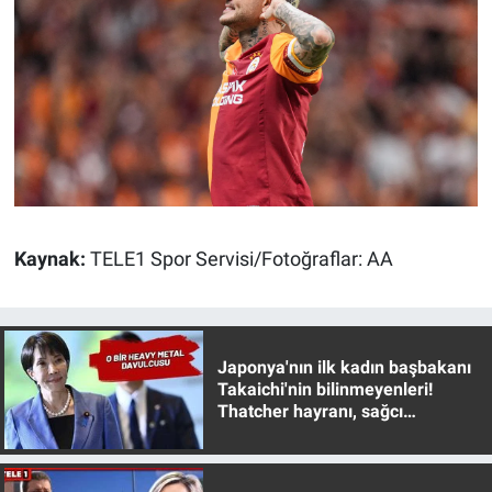
Kaynak:
TELE1 Spor Servisi/Fotoğraflar: AA
Japonya'nın ilk kadın başbakanı
Takaichi'nin bilinmeyenleri!
Thatcher hayranı, sağcı
muhafazakar