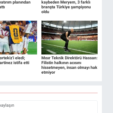
 yatırım planından
kaybeden Meryem, 3 farklı
ttı
branşta Türkiye şampiyonu
oldu
rtekiz'i eledi;
Mısır Teknik Direktörü Hassan:
tinez istifa etti
Filistin halkının acısını
hissetmeyen, insan olmayı hak
etmiyor