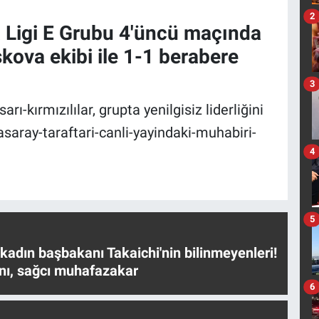
2
 Ligi E Grubu 4'üncü maçında
ova ekibi ile 1-1 berabere
3
ı-kırmızılılar, grupta yenilgisiz liderliğini
asaray-taraftari-canli-yayindaki-muhabiri-
4
5
 kadın başbakanı Takaichi'nin bilinmeyenleri!
nı, sağcı muhafazakar
6