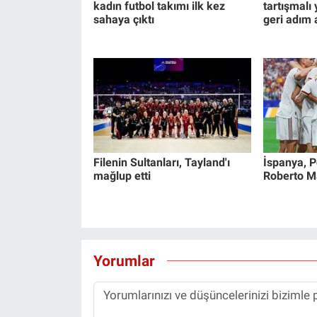
kadın futbol takımı ilk kez
tartışmalı
Yerel Yaşam
sahaya çıktı
geri adım a
Canlı Yayın
Filenin Sultanları, Tayland'ı
İspanya, Po
mağlup etti
Roberto Mar
Yorumlar