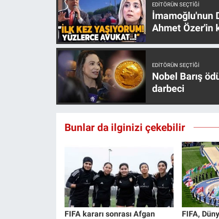
Nedir
EDITÖRÜN SEÇTIĞI
İmamoğlu'nun D
Ahmet Özer'in k
Popüler
Programlar
EDITÖRÜN SEÇTIĞI
Nobel Barış öd
Sağlık
darbeci
Spor
Bunlar da ilginizi çekebilir
Teknoloji
Türkiye'nin Geleceği
Türkiye'nin Gündemi
Yerel Gündem
FIFA kararı sonrası Afgan
FIFA, Düny