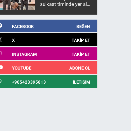
suikast timinde yer alan
firari FETÖ hükümlüsü
10 yıl sonra yakalandı
FACEBOOK
BEĞEN
X
TAKIP ET
INSTAGRAM
TAKIP ET
YOUTUBE
ABONE OL
+905423395813
İLETIŞIM