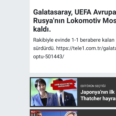
Galatasaray, UEFA Avrupa
Gündem Özel
Rusya'nın Lokomotiv Mosk
Günün görüntüsü
kaldı.
Haber
Rakibiyle evinde 1-1 berabere kalan sar
sürdürdü. https://tele1.com.tr/galat
İlan
optu-501443/
Kimdir
Koronavirüs
EDITÖRÜN SEÇTIĞI
Kültür Sanat
Japonya'nın ilk
Thatcher hayra
Ne demişti