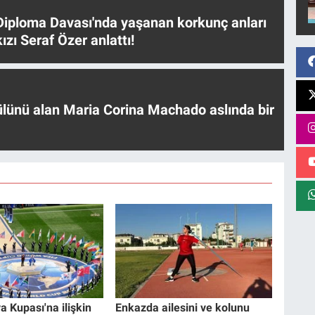
iploma Davası'nda yaşanan korkunç anları
ızı Seraf Özer anlattı!
ülünü alan Maria Corina Machado aslında bir
a Kupası'na ilişkin
Enkazda ailesini ve kolunu