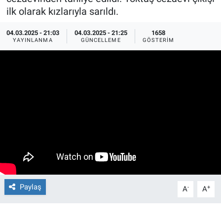
ilk olarak kızlarıyla sarıldı.
Ege'den Esintiler
İletişim
04.03.2025 - 21:03
04.03.2025 - 21:25
1658
YAYINLANMA
GÜNCELLEME
GÖSTERIM
Eğitim
Eğlence
Ekonomi
Forum
Gerçeğin İzinde
Gün Başlıyor
Paylaş
-
+
A
A
Gün Bitiyor
Gün Ortası