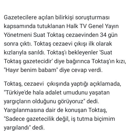
Gündem Özel
Gazetecilere açılan bilirkişi soruşturması
kapsamında tutuklanan Halk TV Genel Yayın
Günün görüntüsü
Yönetmeni Suat Toktaş cezaevinden 34 gün
sonra çıktı. Toktaş cezaevi çıkışı ilk olarak
Haber
kızlarıyla sarıldı. Toktaş'ı bekleyenler 'Suat
İlan
Toktaş gazetecidir' diye bağırınca Toktaş'ın kızı,
"Hayır benim babam" diye cevap verdi.
Kimdir
Toktaş, cezaevi çıkışında yaptığı açıklamada,
Koronavirüs
"Türkiye'de hala adalet umudunu yaşatan
yargıçların olduğunu görüyoruz" dedi.
Kültür Sanat
Yargılanmasına dair de konuşan Toktaş,
Ne demişti
"Sadece gazetecilik değil, iş tutma biçimim
yargılandı" dedi.