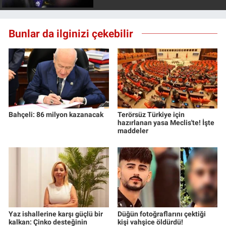
Bunlar da ilginizi çekebilir
Bahçeli: 86 milyon kazanacak
Terörsüz Türkiye için
hazırlanan yasa Meclis'te! İşte
maddeler
Yaz ishallerine karşı güçlü bir
Düğün fotoğraflarını çektiği
kalkan: Çinko desteğinin
kişi vahşice öldürdü!