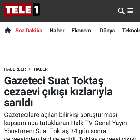
Anında Manşet
Son Dakika
Nöbetçi Eczaneler
Son Dakika
Haber
Ekonomi
Dünya
Teknolo
Başka Sohbetler
Haber
Hava Durumu
Belgesel
Ekonomi
Namaz Vakitleri
HABERLER
HABER
Bilim turu
Dünya
Trafik Durumu
Gazeteci Suat Toktaş
Bilim ve Teknoloji Evreni
Teknoloji
Süper Lig Puan Durumu ve Fikstür
cezaevi çıkışı kızlarıyla
sarıldı
Doğa Konuşuyor
Sağlık
Tüm Manşetler
Gazetecilere açılan bilirkişi soruşturması
Dünya
Spor
Son Dakika Haberleri
kapsamında tutuklanan Halk TV Genel Yayın
Yönetmeni Suat Toktaş 34 gün sonra
Ege Saati
Yayın Akışı
Haber Arşivi
cezaevinden tahliye edildi. Toktaş cezaevi çıkışı