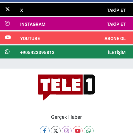
X
TAKIP ET
INSTAGRAM
TAKIP ET
YOUTUBE
ABONE OL
+905423395813
İLETIŞIM
Gerçek Haber