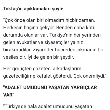
Nedir
Toktaş'ın açıklamaları şöyle:
Popüler
"Çok önde olan biri olmadım hiçbir zaman.
Programlar
Herkesin başına geliyor. Benden daha kötü
durumda olanlar var. Türkiye'nin her yerinden
Sağlık
gelen avukatlar ve siyasetçiler yalnız
bırakmadılar. Ziyaretler hücreden çıkmanın bir
Spor
vesilesidir. İyi de gelen bir şeydir.
Teknoloji
Her görüşten gazeteci arkadaşlarım
gazeteciliğime kefalet gösterdi. Çok önemliydi."
Türkiye'nin Geleceği
"ADALET UMUDUNU YAŞATAN YARGIÇLAR
Türkiye'nin Gündemi
VAR"
Yerel Gündem
"Türkiye'de hala adalet umudunu yaşatan