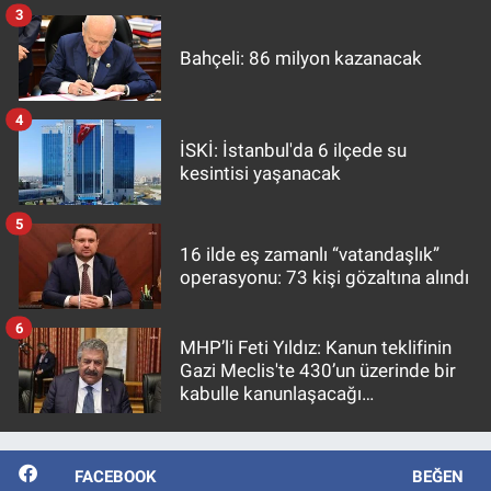
3
Bahçeli: 86 milyon kazanacak
4
İSKİ: İstanbul'da 6 ilçede su
kesintisi yaşanacak
5
16 ilde eş zamanlı “vatandaşlık”
operasyonu: 73 kişi gözaltına alındı
6
MHP’li Feti Yıldız: Kanun teklifinin
Gazi Meclis'te 430’un üzerinde bir
kabulle kanunlaşacağı
görülmektedir
FACEBOOK
BEĞEN