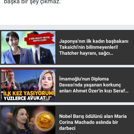
başka bir şey çıkmaz."
Japonya'nın ilk kadın başbakanı
Takaichi'nin bilinmeyenleri!
Thatcher hayranı, sağcı
muhafazakar
İmamoğlu'nun Diploma
Davası'nda yaşanan korkunç
anları Ahmet Özer'in kızı Seraf
Özer anlattı!
Nobel Barış ödülünü alan Maria
Corina Machado aslında bir
darbeci