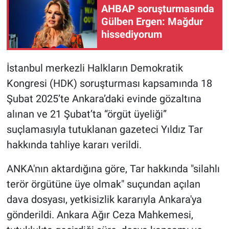
AHBAP soruşturmasında
Gülben Ergen: Mağdur
Gündem Özel
hissediyorum
Günün görüntüsü
İstanbul merkezli Halkların Demokratik
Haber
Kongresi (HDK) soruşturması kapsamında 18
Şubat 2025’te Ankara’daki evinde gözaltına
İlan
alınan ve 21 Şubat’ta “örgüt üyeliği”
Kimdir
suçlamasıyla tutuklanan gazeteci Yıldız Tar
hakkında tahliye kararı verildi.
Koronavirüs
ANKA'nın aktardığına göre, Tar hakkında "silahlı
Kültür Sanat
terör örgütüne üye olmak" suçundan açılan
dava dosyası, yetkisizlik kararıyla Ankara'ya
Ne demişti
gönderildi. Ankara Ağır Ceza Mahkemesi,