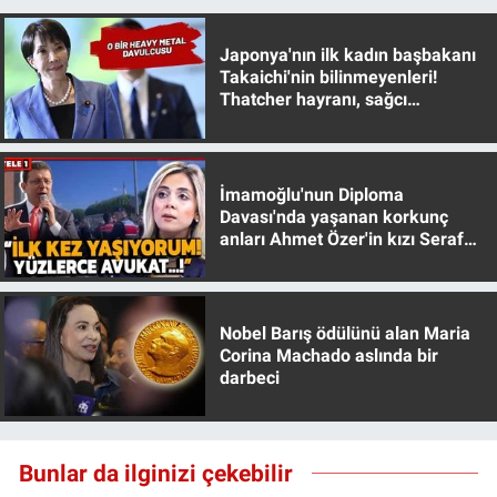
Yerel Yaşam
Japonya'nın ilk kadın başbakanı
Canlı Yayın
Takaichi'nin bilinmeyenleri!
Thatcher hayranı, sağcı
muhafazakar
İmamoğlu'nun Diploma
Davası'nda yaşanan korkunç
anları Ahmet Özer'in kızı Seraf
Özer anlattı!
Nobel Barış ödülünü alan Maria
Corina Machado aslında bir
darbeci
Bunlar da ilginizi çekebilir