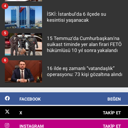
4
İSKİ: İstanbul'da 6 ilçede su
kesintisi yaşanacak
5
15 Temmuz'da Cumhurbaşkanı'na
suikast timinde yer alan firari FETÖ
hükümlüsü 10 yıl sonra yakalandı
6
16 ilde eş zamanlı “vatandaşlık”
operasyonu: 73 kişi gözaltına alındı
FACEBOOK
BEĞEN
X
TAKIP ET
INSTAGRAM
TAKIP ET