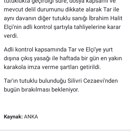
tutuklukta geçirdiği süre, dosya kapsamı ve
Nedir
mevcut delil durumunu dikkate alarak Tar ile
Popüler
aynı davanın diğer tutuklu sanığı İbrahim Halit
Elçi'nin adli kontrol şartıyla tahliyelerine karar
Programlar
verdi.
Sağlık
Adli kontrol kapsamında Tar ve Elçi'ye yurt
dışına çıkış yasağı ile haftada bir gün en yakın
Spor
karakola imza verme şartları getirildi.
Teknoloji
Tar'ın tutuklu bulunduğu Silivri Cezaevi'nden
bugün bırakılması bekleniyor.
Türkiye'nin Geleceği
Türkiye'nin Gündemi
Kaynak:
ANKA
Yerel Gündem