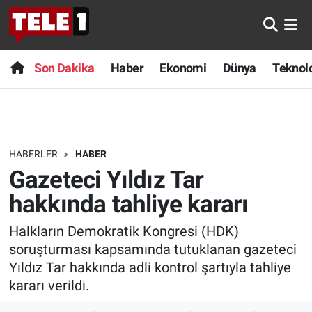
Anında Manşet
Son Dakika
Nöbetçi Eczaneler
Son Dakika
Haber
Ekonomi
Dünya
Teknolo
Başka Sohbetler
Haber
Hava Durumu
Belgesel
Ekonomi
Namaz Vakitleri
HABERLER
HABER
Bilim turu
Dünya
Trafik Durumu
Gazeteci Yıldız Tar
Bilim ve Teknoloji Evreni
Teknoloji
Süper Lig Puan Durumu ve Fikstür
hakkında tahliye kararı
Halkların Demokratik Kongresi (HDK)
Doğa Konuşuyor
Sağlık
Tüm Manşetler
soruşturması kapsamında tutuklanan gazeteci
Dünya
Spor
Son Dakika Haberleri
Yıldız Tar hakkında adli kontrol şartıyla tahliye
kararı verildi.
Ege Saati
Yayın Akışı
Haber Arşivi