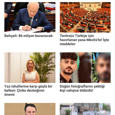
Bahçeli: 86 milyon kazanacak
Terörsüz Türkiye için
hazırlanan yasa Meclis'te! İşte
maddeler
Yaz ishallerine karşı güçlü bir
Düğün fotoğraflarını çektiği
kalkan: Çinko desteğinin
kişi vahşice öldürdü!
önemi