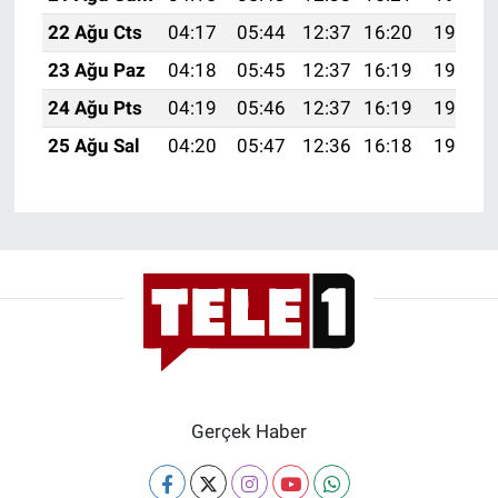
Yerel Yaşam
22 Ağu Cts
04:17
05:44
12:37
16:20
19:21
23 Ağu Paz
04:18
05:45
12:37
16:19
19:19
Canlı Yayın
24 Ağu Pts
04:19
05:46
12:37
16:19
19:18
25 Ağu Sal
04:20
05:47
12:36
16:18
19:16
Gerçek Haber