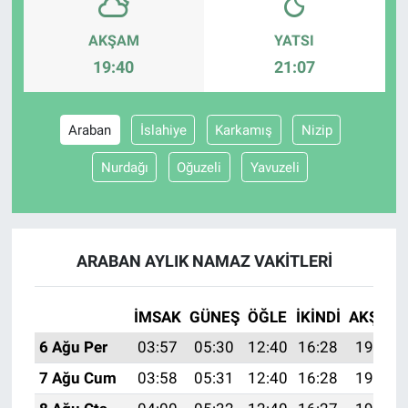
AKŞAM
YATSI
Gündem Özel
19:40
21:07
Günün görüntüsü
Araban
İslahiye
Karkamış
Nizip
Haber
Nurdağı
Oğuzeli
Yavuzeli
İlan
Kimdir
ARABAN AYLIK NAMAZ VAKITLERI
Koronavirüs
İMSAK
GÜNEŞ
ÖĞLE
İKINDI
AKŞAM
Kültür Sanat
6 Ağu Per
03:57
05:30
12:40
16:28
19:40
Ne demişti
7 Ağu Cum
03:58
05:31
12:40
16:28
19:39