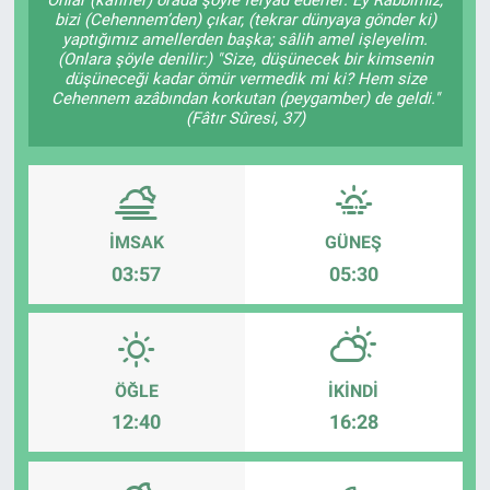
bizi (Cehennem’den) çıkar, (tekrar dünyaya gönder ki)
Ege'den Esintiler
İletişim
yaptığımız amellerden başka; sâlih amel işleyelim.
(Onlara şöyle denilir:) "Size, düşünecek bir kimsenin
düşüneceği kadar ömür vermedik mi ki? Hem size
Eğitim
Cehennem azâbından korkutan (peygamber) de geldi."
(Fâtır Sûresi, 37)
Eğlence
Ekonomi
İMSAK
GÜNEŞ
Forum
03:57
05:30
Gerçeğin İzinde
Gün Başlıyor
ÖĞLE
İKINDI
12:40
16:28
Gün Bitiyor
Gün Ortası