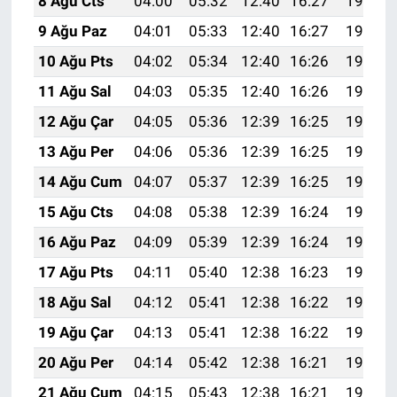
8 Ağu Cts
04:00
05:32
12:40
16:27
19:38
Nedir
9 Ağu Paz
04:01
05:33
12:40
16:27
19:37
Popüler
10 Ağu Pts
04:02
05:34
12:40
16:26
19:36
11 Ağu Sal
04:03
05:35
12:40
16:26
19:34
Programlar
12 Ağu Çar
04:05
05:36
12:39
16:25
19:33
Sağlık
13 Ağu Per
04:06
05:36
12:39
16:25
19:32
14 Ağu Cum
04:07
05:37
12:39
16:25
19:31
Spor
15 Ağu Cts
04:08
05:38
12:39
16:24
19:30
Teknoloji
16 Ağu Paz
04:09
05:39
12:39
16:24
19:28
17 Ağu Pts
04:11
05:40
12:38
16:23
19:27
Türkiye'nin Geleceği
18 Ağu Sal
04:12
05:41
12:38
16:22
19:26
Türkiye'nin Gündemi
19 Ağu Çar
04:13
05:41
12:38
16:22
19:25
20 Ağu Per
04:14
05:42
12:38
16:21
19:23
Yerel Gündem
21 Ağu Cum
04:15
05:43
12:38
16:21
19:22