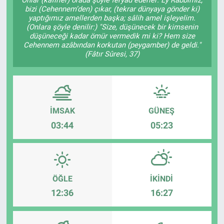
bizi (Cehennem’den) çıkar, (tekrar dünyaya gönder ki)
Ege'den Esintiler
İletişim
yaptığımız amellerden başka; sâlih amel işleyelim.
(Onlara şöyle denilir:) "Size, düşünecek bir kimsenin
düşüneceği kadar ömür vermedik mi ki? Hem size
Eğitim
Cehennem azâbından korkutan (peygamber) de geldi."
(Fâtır Sûresi, 37)
Eğlence
Ekonomi
İMSAK
GÜNEŞ
Forum
03:44
05:23
Gerçeğin İzinde
Gün Başlıyor
ÖĞLE
İKINDI
12:36
16:27
Gün Bitiyor
Gün Ortası