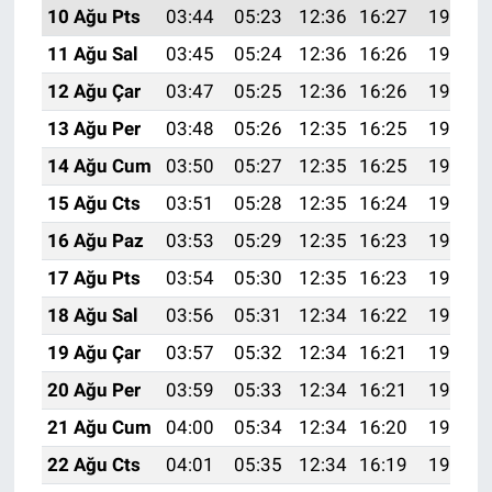
Nedir
10 Ağu Pts
03:44
05:23
12:36
16:27
19:39
11 Ağu Sal
03:45
05:24
12:36
16:26
19:37
Popüler
12 Ağu Çar
03:47
05:25
12:36
16:26
19:36
Programlar
13 Ağu Per
03:48
05:26
12:35
16:25
19:35
14 Ağu Cum
03:50
05:27
12:35
16:25
19:33
Sağlık
15 Ağu Cts
03:51
05:28
12:35
16:24
19:32
Spor
16 Ağu Paz
03:53
05:29
12:35
16:23
19:31
17 Ağu Pts
03:54
05:30
12:35
16:23
19:29
Teknoloji
18 Ağu Sal
03:56
05:31
12:34
16:22
19:28
Türkiye'nin Geleceği
19 Ağu Çar
03:57
05:32
12:34
16:21
19:26
20 Ağu Per
03:59
05:33
12:34
16:21
19:25
Türkiye'nin Gündemi
21 Ağu Cum
04:00
05:34
12:34
16:20
19:23
Yerel Gündem
22 Ağu Cts
04:01
05:35
12:34
16:19
19:22