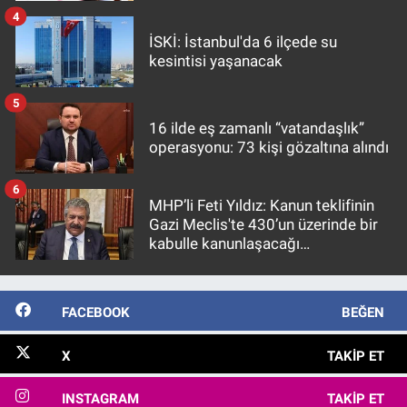
4
İSKİ: İstanbul'da 6 ilçede su
kesintisi yaşanacak
5
16 ilde eş zamanlı “vatandaşlık”
operasyonu: 73 kişi gözaltına alındı
6
MHP’li Feti Yıldız: Kanun teklifinin
Gazi Meclis'te 430’un üzerinde bir
kabulle kanunlaşacağı
görülmektedir
FACEBOOK
BEĞEN
X
TAKIP ET
INSTAGRAM
TAKIP ET