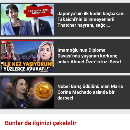
Japonya'nın ilk kadın başbakanı
Takaichi'nin bilinmeyenleri!
Thatcher hayranı, sağcı
muhafazakar
İmamoğlu'nun Diploma
Davası'nda yaşanan korkunç
anları Ahmet Özer'in kızı Seraf
Özer anlattı!
Nobel Barış ödülünü alan Maria
Corina Machado aslında bir
darbeci
Bunlar da ilginizi çekebilir