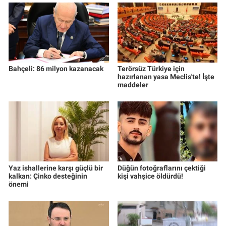
Bahçeli: 86 milyon kazanacak
Terörsüz Türkiye için
hazırlanan yasa Meclis'te! İşte
maddeler
Yaz ishallerine karşı güçlü bir
Düğün fotoğraflarını çektiği
kalkan: Çinko desteğinin
kişi vahşice öldürdü!
önemi