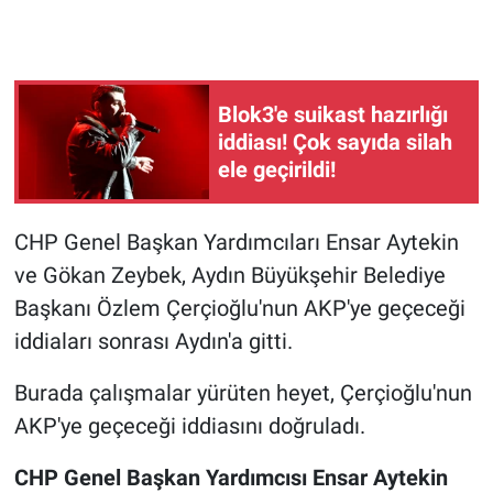
Gündem Özel
Günün görüntüsü
Blok3'e suikast hazırlığı
iddiası! Çok sayıda silah
Haber
ele geçirildi!
İlan
CHP Genel Başkan Yardımcıları Ensar Aytekin
ve Gökan Zeybek, Aydın Büyükşehir Belediye
Kimdir
Başkanı Özlem Çerçioğlu'nun AKP'ye geçeceği
Koronavirüs
iddiaları sonrası Aydın'a gitti.
Kültür Sanat
Burada çalışmalar yürüten heyet, Çerçioğlu'nun
AKP'ye geçeceği iddiasını doğruladı.
Ne demişti
CHP Genel Başkan Yardımcısı Ensar Aytekin