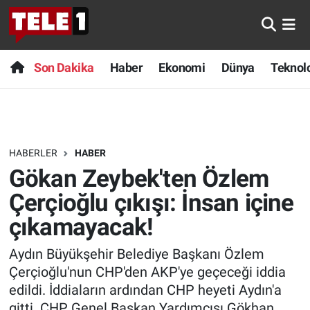
Anında Manşet
Son Dakika
Nöbetçi Eczaneler
Son Dakika
Haber
Ekonomi
Dünya
Teknolo
Başka Sohbetler
Haber
Hava Durumu
Belgesel
Ekonomi
Namaz Vakitleri
HABERLER
HABER
Bilim turu
Dünya
Trafik Durumu
Gökan Zeybek'ten Özlem
Bilim ve Teknoloji Evreni
Teknoloji
Süper Lig Puan Durumu ve Fikstür
Çerçioğlu çıkışı: İnsan içine
çıkamayacak!
Doğa Konuşuyor
Sağlık
Tüm Manşetler
Aydın Büyükşehir Belediye Başkanı Özlem
Dünya
Spor
Son Dakika Haberleri
Çerçioğlu'nun CHP'den AKP'ye geçeceği iddia
edildi. İddiaların ardından CHP heyeti Aydın'a
Ege Saati
Yayın Akışı
Haber Arşivi
gitti. CHP Genel Başkan Yardımcısı Gökhan