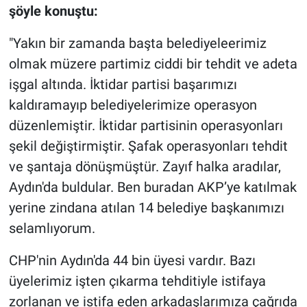
Nedir
şöyle konuştu:
Popüler
"Yakın bir zamanda başta belediyeleerimiz
olmak müzere partimiz ciddi bir tehdit ve adeta
Programlar
işgal altında. İktidar partisi başarımızı
kaldıramayıp belediyelerimize operasyon
Sağlık
düzenlemiştir. İktidar partisinin operasyonları
Spor
şekil değiştirmiştir. Şafak operasyonları tehdit
ve şantaja dönüşmüştür. Zayıf halka aradılar,
Teknoloji
Aydın'da buldular. Ben buradan AKP’ye katılmak
yerine zindana atılan 14 belediye başkanımızı
Türkiye'nin Geleceği
selamlıyorum.
Türkiye'nin Gündemi
CHP'nin Aydın'da 44 bin üyesi vardır. Bazı
üyelerimiz işten çıkarma tehditiyle istifaya
Yerel Gündem
zorlanan ve istifa eden arkadaşlarımıza çağrıda