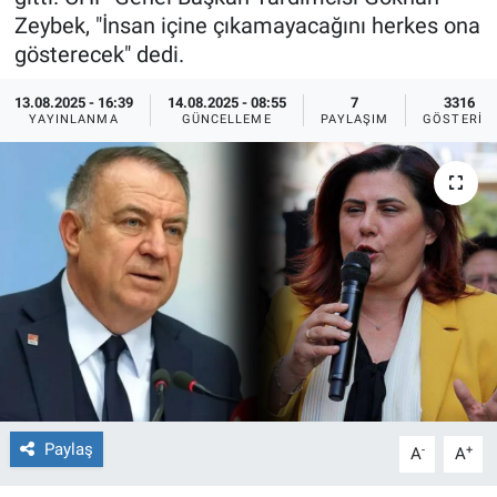
Zeybek, "İnsan içine çıkamayacağını herkes ona
Ege'den Esintiler
İletişim
gösterecek" dedi.
Eğitim
13.08.2025 - 16:39
14.08.2025 - 08:55
7
3316
YAYINLANMA
GÜNCELLEME
PAYLAŞIM
GÖSTERIM
Eğlence
Ekonomi
Forum
Gerçeğin İzinde
Gün Başlıyor
Gün Bitiyor
Paylaş
-
+
A
A
Gün Ortası