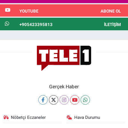
YOUTUBE
ABONE OL
+905423395813
İLETIŞIM
Gerçek Haber
Nöbetçi Eczaneler
Hava Durumu