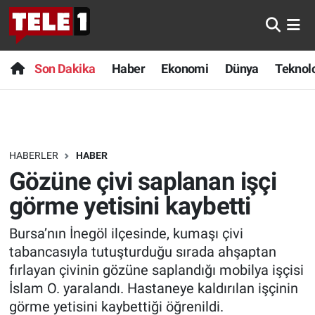
Anında Manşet
Son Dakika
Nöbetçi Eczaneler
Son Dakika
Haber
Ekonomi
Dünya
Teknolo
Başka Sohbetler
Haber
Hava Durumu
Belgesel
Ekonomi
Namaz Vakitleri
HABERLER
HABER
Bilim turu
Dünya
Trafik Durumu
Gözüne çivi saplanan işçi
Bilim ve Teknoloji Evreni
Teknoloji
Süper Lig Puan Durumu ve Fikstür
görme yetisini kaybetti
Bursa’nın İnegöl ilçesinde, kumaşı çivi
Doğa Konuşuyor
Sağlık
Tüm Manşetler
tabancasıyla tutuşturduğu sırada ahşaptan
Dünya
Spor
Son Dakika Haberleri
fırlayan çivinin gözüne saplandığı mobilya işçisi
İslam O. yaralandı. Hastaneye kaldırılan işçinin
Ege Saati
Yayın Akışı
Haber Arşivi
görme yetisini kaybettiği öğrenildi.