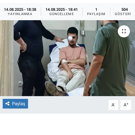
14.08.2025 - 18:38
14.08.2025 - 18:41
1
504
Ege'den Esintiler
İletişim
YAYINLANMA
GÜNCELLEME
PAYLAŞIM
GÖSTERIM
Eğitim
Eğlence
Ekonomi
Forum
Gerçeğin İzinde
Gün Başlıyor
Paylaş
-
+
A
A
Gün Bitiyor
Gün Ortası