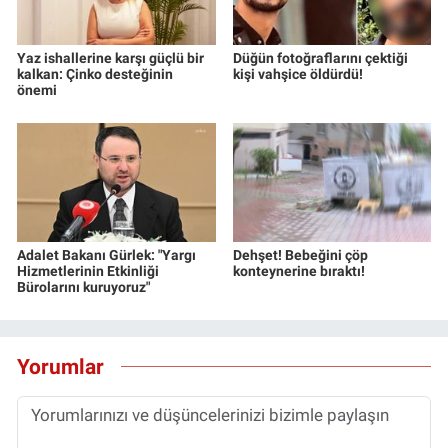
Yaz ishallerine karşı güçlü bir
Düğün fotoğraflarını çektiği
kalkan: Çinko desteğinin
kişi vahşice öldürdü!
önemi
Adalet Bakanı Gürlek: "Yargı
Dehşet! Bebeğini çöp
Hizmetlerinin Etkinliği
konteynerine bıraktı!
Bürolarını kuruyoruz"
Yorumlar