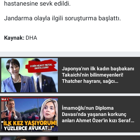
Nedir
hastanesine sevk edildi.
Jandarma olayla ilgili soruşturma başlattı.
Popüler
Programlar
Kaynak:
DHA
Sağlık
Spor
Japonya'nın ilk kadın başbakanı
Takaichi'nin bilinmeyenleri!
Thatcher hayranı, sağcı
Teknoloji
muhafazakar
Türkiye'nin Geleceği
İmamoğlu'nun Diploma
Türkiye'nin Gündemi
Davası'nda yaşanan korkunç
anları Ahmet Özer'in kızı Seraf
Özer anlattı!
Yerel Gündem