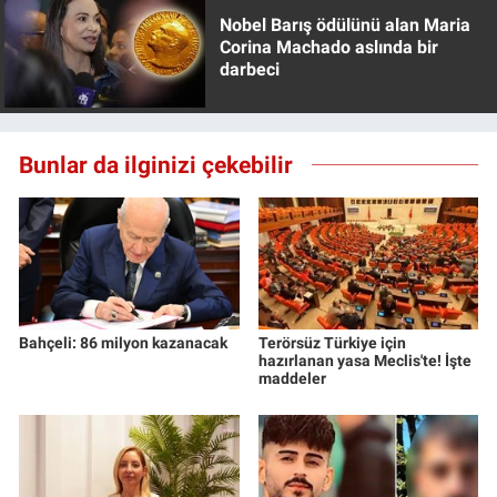
Yerel Yaşam
Nobel Barış ödülünü alan Maria
Corina Machado aslında bir
darbeci
Canlı Yayın
Bunlar da ilginizi çekebilir
Bahçeli: 86 milyon kazanacak
Terörsüz Türkiye için
hazırlanan yasa Meclis'te! İşte
maddeler