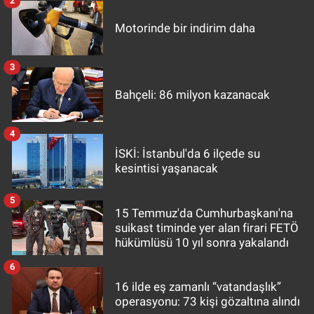
2
Motorinde bir indirim daha
3
Bahçeli: 86 milyon kazanacak
4
İSKİ: İstanbul'da 6 ilçede su
kesintisi yaşanacak
5
15 Temmuz'da Cumhurbaşkanı'na
suikast timinde yer alan firari FETÖ
hükümlüsü 10 yıl sonra yakalandı
6
16 ilde eş zamanlı “vatandaşlık”
operasyonu: 73 kişi gözaltına alındı