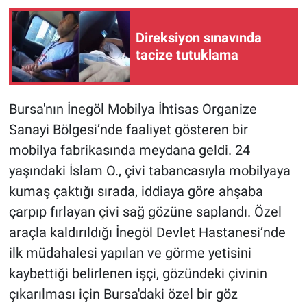
Gündem Özel
Direksiyon sınavında
tacize tutuklama
Günün görüntüsü
Haber
Bursa'nın İnegöl Mobilya İhtisas Organize
Sanayi Bölgesi’nde faaliyet gösteren bir
İlan
mobilya fabrikasında meydana geldi. 24
yaşındaki İslam O., çivi tabancasıyla mobilyaya
Kimdir
kumaş çaktığı sırada, iddiaya göre ahşaba
Koronavirüs
çarpıp fırlayan çivi sağ gözüne saplandı. Özel
araçla kaldırıldığı İnegöl Devlet Hastanesi’nde
Kültür Sanat
ilk müdahalesi yapılan ve görme yetisini
kaybettiği belirlenen işçi, gözündeki çivinin
Ne demişti
çıkarılması için Bursa'daki özel bir göz