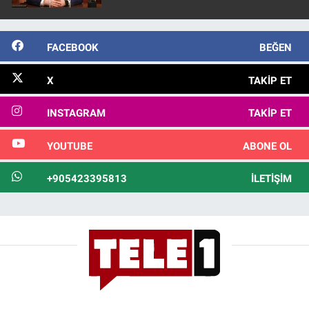
FACEBOOK
BEĞEN
X
TAKIP ET
INSTAGRAM
TAKIP ET
YOUTUBE
ABONE OL
+905423395813
İLETIŞIM