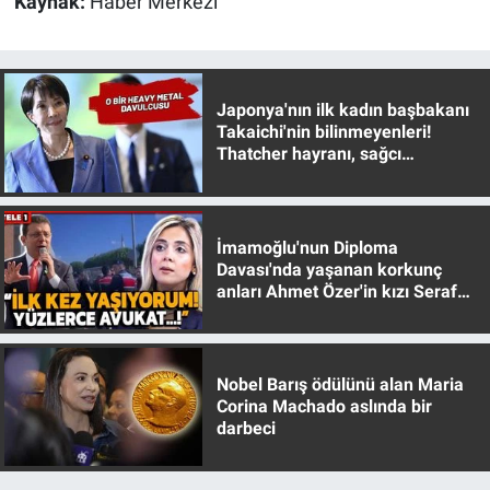
Kaynak:
Haber Merkezi
Japonya'nın ilk kadın başbakanı
Takaichi'nin bilinmeyenleri!
Thatcher hayranı, sağcı
muhafazakar
İmamoğlu'nun Diploma
Davası'nda yaşanan korkunç
anları Ahmet Özer'in kızı Seraf
Özer anlattı!
Nobel Barış ödülünü alan Maria
Corina Machado aslında bir
darbeci