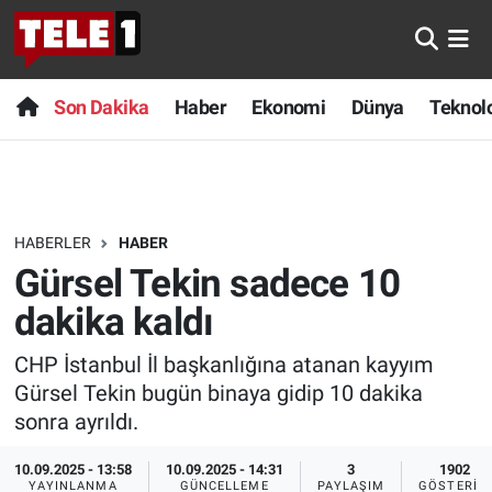
Anında Manşet
Son Dakika
Nöbetçi Eczaneler
Son Dakika
Haber
Ekonomi
Dünya
Teknolo
Başka Sohbetler
Haber
Hava Durumu
Belgesel
Ekonomi
Namaz Vakitleri
HABERLER
HABER
Bilim turu
Dünya
Trafik Durumu
Gürsel Tekin sadece 10
Bilim ve Teknoloji Evreni
Teknoloji
Süper Lig Puan Durumu ve Fikstür
dakika kaldı
CHP İstanbul İl başkanlığına atanan kayyım
Doğa Konuşuyor
Sağlık
Tüm Manşetler
Gürsel Tekin bugün binaya gidip 10 dakika
Dünya
Spor
Son Dakika Haberleri
sonra ayrıldı.
10.09.2025 - 13:58
10.09.2025 - 14:31
3
1902
Ege Saati
Yayın Akışı
Haber Arşivi
YAYINLANMA
GÜNCELLEME
PAYLAŞIM
GÖSTERIM