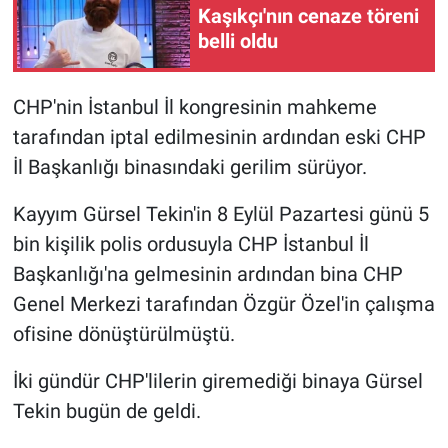
Kaşıkçı'nın cenaze töreni
belli oldu
Gündem Özel
Günün görüntüsü
CHP'nin İstanbul İl kongresinin mahkeme
tarafından iptal edilmesinin ardından eski CHP
Haber
İl Başkanlığı binasındaki gerilim sürüyor.
İlan
Kayyım Gürsel Tekin'in 8 Eylül Pazartesi günü 5
bin kişilik polis ordusuyla CHP İstanbul İl
Kimdir
Başkanlığı'na gelmesinin ardından bina CHP
Koronavirüs
Genel Merkezi tarafından Özgür Özel'in çalışma
ofisine dönüştürülmüştü.
Kültür Sanat
İki gündür CHP'lilerin giremediği binaya Gürsel
Ne demişti
Tekin bugün de geldi.