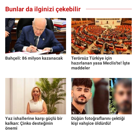
Bunlar da ilginizi çekebilir
Bahçeli: 86 milyon kazanacak
Terörsüz Türkiye için
hazırlanan yasa Meclis'te! İşte
maddeler
Yaz ishallerine karşı güçlü bir
Düğün fotoğraflarını çektiği
kalkan: Çinko desteğinin
kişi vahşice öldürdü!
önemi