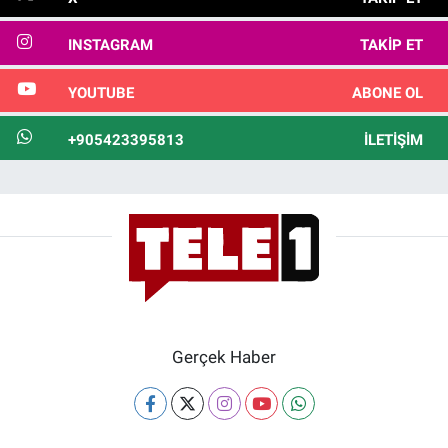
INSTAGRAM
TAKIP ET
YOUTUBE
ABONE OL
+905423395813
İLETIŞIM
Gerçek Haber