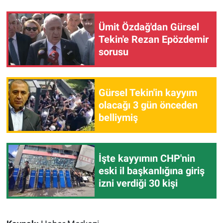
Ümit Özdağ'dan Gürsel
Tekin'e Rezan Epözdemir
sorusu
Gürsel Tekin'in kayyım
olacağı 3 gün önceden
belliymiş
İşte kayyımın CHP'nin
eski il başkanlığına giriş
izni verdiği 30 kişi