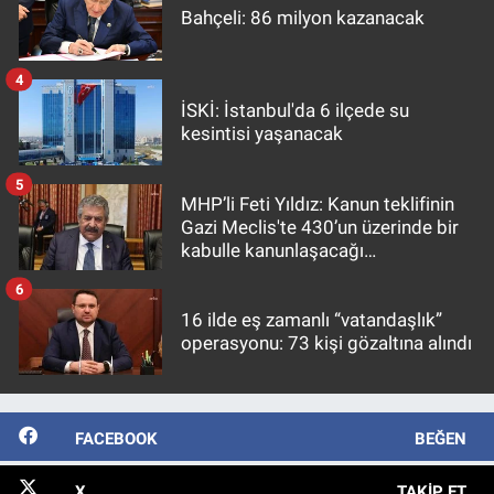
Bahçeli: 86 milyon kazanacak
4
İSKİ: İstanbul'da 6 ilçede su
kesintisi yaşanacak
5
MHP’li Feti Yıldız: Kanun teklifinin
Gazi Meclis'te 430’un üzerinde bir
kabulle kanunlaşacağı
görülmektedir
6
16 ilde eş zamanlı “vatandaşlık”
operasyonu: 73 kişi gözaltına alındı
FACEBOOK
BEĞEN
X
TAKIP ET