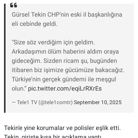
Nedir
Gürsel Tekin CHP'nin eski il başkanlığına
Popüler
eli cebinde geldi.
Programlar
"Size söz verdiğim için geldim.
Sağlık
Arkadaşımın ölüm haberini aldım oraya
gideceğim. Sizden ricam şu, bugünden
Spor
itibaren biz işimize gücümüze bakacağız.
Türkiye’nin gerçek gündemi ile meşgul
Teknoloji
olun.”
pic.twitter.com/eqiLrRXrEs
Türkiye'nin Geleceği
— Tele1 TV (@tele1comtr)
September 10, 2025
Türkiye'nin Gündemi
Tekin'e yine korumalar ve polisler eşlik etti.
Yerel Gündem
Tekin, girişte kısa bir açıklama yaptı.