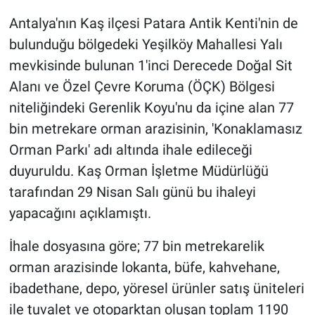
Antalya'nın Kaş ilçesi Patara Antik Kenti'nin de
Gündem Özel
bulunduğu bölgedeki Yeşilköy Mahallesi Yalı
mevkisinde bulunan 1'inci Derecede Doğal Sit
Günün görüntüsü
Alanı ve Özel Çevre Koruma (ÖÇK) Bölgesi
Haber
niteliğindeki Gerenlik Koyu'nu da içine alan 77
bin metrekare orman arazisinin, 'Konaklamasız
İlan
Orman Parkı' adı altında ihale edileceği
duyuruldu. Kaş Orman İşletme Müdürlüğü
Kimdir
tarafından 29 Nisan Salı günü bu ihaleyi
yapacağını açıklamıştı.
Koronavirüs
İhale dosyasına göre; 77 bin metrekarelik
Kültür Sanat
orman arazisinde lokanta, büfe, kahvehane,
Ne demişti
ibadethane, depo, yöresel ürünler satış üniteleri
ile tuvalet ve otoparktan oluşan toplam 1190