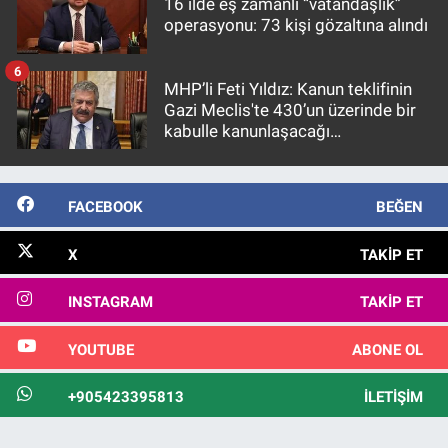
16 ilde eş zamanlı “vatandaşlık”
operasyonu: 73 kişi gözaltına alındı
6
MHP’li Feti Yıldız: Kanun teklifinin
Gazi Meclis'te 430’un üzerinde bir
kabulle kanunlaşacağı
görülmektedir
FACEBOOK
BEĞEN
X
TAKIP ET
INSTAGRAM
TAKIP ET
YOUTUBE
ABONE OL
+905423395813
İLETIŞIM