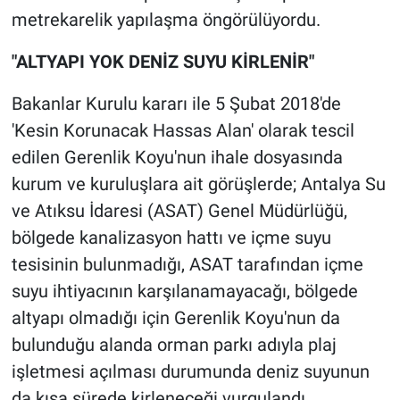
Nedir
metrekarelik yapılaşma öngörülüyordu.
Popüler
"ALTYAPI YOK DENİZ SUYU KİRLENİR"
Programlar
Bakanlar Kurulu kararı ile 5 Şubat 2018'de
'Kesin Korunacak Hassas Alan' olarak tescil
Sağlık
edilen Gerenlik Koyu'nun ihale dosyasında
kurum ve kuruluşlara ait görüşlerde; Antalya Su
Spor
ve Atıksu İdaresi (ASAT) Genel Müdürlüğü,
Teknoloji
bölgede kanalizasyon hattı ve içme suyu
tesisinin bulunmadığı, ASAT tarafından içme
Türkiye'nin Geleceği
suyu ihtiyacının karşılanamayacağı, bölgede
altyapı olmadığı için Gerenlik Koyu'nun da
Türkiye'nin Gündemi
bulunduğu alanda orman parkı adıyla plaj
işletmesi açılması durumunda deniz suyunun
Yerel Gündem
da kısa sürede kirleneceği vurgulandı.