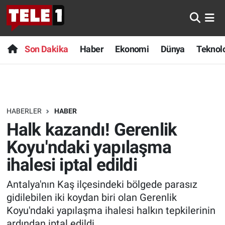
Anında Manşet
Son Dakika
Nöbetçi Eczaneler
Son Dakika
Haber
Ekonomi
Dünya
Teknolo
Başka Sohbetler
Haber
Hava Durumu
Belgesel
Ekonomi
Namaz Vakitleri
HABERLER
HABER
Bilim turu
Dünya
Trafik Durumu
Halk kazandı! Gerenlik
Bilim ve Teknoloji Evreni
Teknoloji
Süper Lig Puan Durumu ve Fikstür
Koyu'ndaki yapılaşma
ihalesi iptal edildi
Doğa Konuşuyor
Sağlık
Tüm Manşetler
Antalya'nın Kaş ilçesindeki bölgede parasız
Dünya
Spor
Son Dakika Haberleri
gidilebilen iki koydan biri olan Gerenlik
Koyu'ndaki yapılaşma ihalesi halkın tepkilerinin
Ege Saati
Yayın Akışı
Haber Arşivi
ardından iptal edildi.