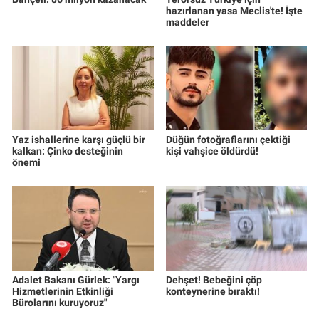
hazırlanan yasa Meclis'te! İşte
maddeler
Yaz ishallerine karşı güçlü bir
Düğün fotoğraflarını çektiği
kalkan: Çinko desteğinin
kişi vahşice öldürdü!
önemi
Adalet Bakanı Gürlek: "Yargı
Dehşet! Bebeğini çöp
Hizmetlerinin Etkinliği
konteynerine bıraktı!
Bürolarını kuruyoruz"