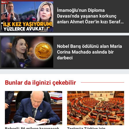
İmamoğlu'nun Diploma
Davası'nda yaşanan korkunç
anları Ahmet Özer'in kızı Seraf
Özer anlattı!
Nobel Barış ödülünü alan Maria
Corina Machado aslında bir
darbeci
Bunlar da ilginizi çekebilir
Bahçeli: 86 milyon kazanacak
Terörsüz Türkiye için