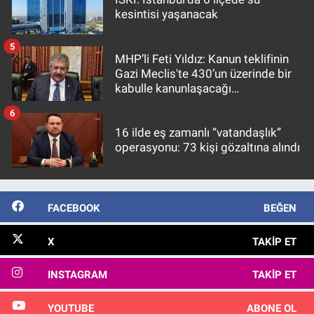
kesintisi yaşanacak
5
MHP’li Feti Yıldız: Kanun teklifinin
Gazi Meclis'te 430’un üzerinde bir
kabulle kanunlaşacağı
görülmektedir
6
16 ilde eş zamanlı “vatandaşlık”
operasyonu: 73 kişi gözaltına alındı
FACEBOOK
BEĞEN
X
TAKIP ET
INSTAGRAM
TAKIP ET
YOUTUBE
ABONE OL