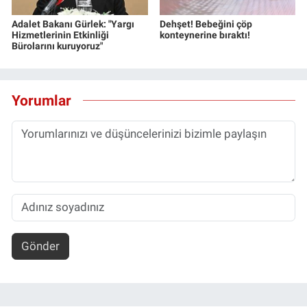
Adalet Bakanı Gürlek: "Yargı
Dehşet! Bebeğini çöp
Hizmetlerinin Etkinliği
konteynerine bıraktı!
Bürolarını kuruyoruz"
Yorumlar
Gönder