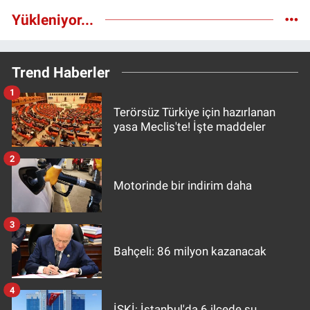
Yükleniyor...
Trend Haberler
1
Terörsüz Türkiye için hazırlanan
yasa Meclis'te! İşte maddeler
2
Motorinde bir indirim daha
3
Bahçeli: 86 milyon kazanacak
4
İSKİ: İstanbul'da 6 ilçede su