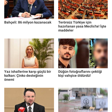
Bahçeli: 86 milyon kazanacak
Terörsüz Türkiye için
hazırlanan yasa Meclis'te! İşte
maddeler
Yaz ishallerine karşı güçlü bir
Düğün fotoğraflarını çektiği
kalkan: Çinko desteğinin
kişi vahşice öldürdü!
önemi