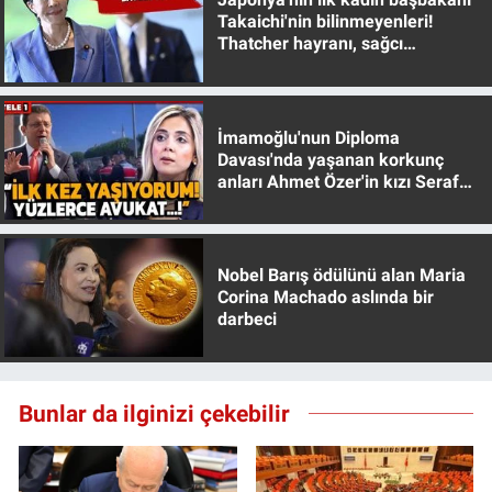
Takaichi'nin bilinmeyenleri!
Thatcher hayranı, sağcı
muhafazakar
İmamoğlu'nun Diploma
Davası'nda yaşanan korkunç
anları Ahmet Özer'in kızı Seraf
Özer anlattı!
Nobel Barış ödülünü alan Maria
Corina Machado aslında bir
darbeci
Bunlar da ilginizi çekebilir