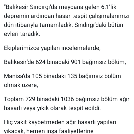
Nedir
"Balıkesir Sındırgı’da meydana gelen 6.1’lik
depremin ardından hasar tespit çalışmalarımızı
Popüler
dün itibarıyla tamamladık. Sındırgı’daki bütün
Programlar
evleri taradık.
Ekiplerimizce yapılan incelemelerde;
Sağlık
Balıkesir’de 624 binadaki 901 bağımsız bölüm,
Spor
Manisa’da 105 binadaki 135 bağımsız bölüm
Teknoloji
olmak üzere,
Türkiye'nin Geleceği
Toplam 729 binadaki 1036 bağımsız bölüm ağır
hasarlı veya yıkık olarak tespit edildi.
Türkiye'nin Gündemi
Hiç vakit kaybetmeden ağır hasarlı yapıları
Yerel Gündem
yıkacak, hemen inşa faaliyetlerine