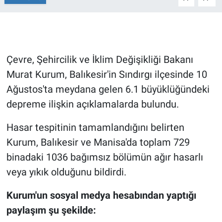
Gündem Özel
Günün görüntüsü
Çevre, Şehircilik ve İklim Değişikliği Bakanı
Murat Kurum, Balıkesir'in Sındırgı ilçesinde 10
Haber
Ağustos'ta meydana gelen 6.1 büyüklüğündeki
İlan
depreme ilişkin açıklamalarda bulundu.
Kimdir
Hasar tespitinin tamamlandığını belirten
Kurum, Balıkesir ve Manisa'da toplam 729
Koronavirüs
binadaki 1036 bağımsız bölümün ağır hasarlı
veya yıkık olduğunu bildirdi.
Kültür Sanat
Kurum'un sosyal medya hesabından yaptığı
Ne demişti
paylaşım şu şekilde: