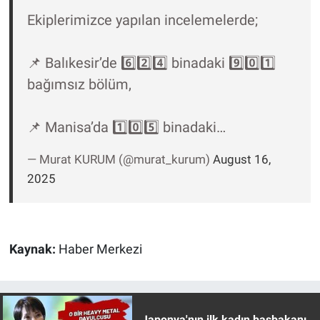
Ekiplerimizce yapılan incelemelerde;
📌 Balıkesir’de 6️⃣2️⃣4️⃣ binadaki 9️⃣0️⃣1️⃣
bağımsız bölüm,
📌 Manisa’da 1️⃣0️⃣5️⃣ binadaki…
— Murat KURUM (@murat_kurum)
August 16,
2025
Kaynak:
Haber Merkezi
Japonya'nın ilk kadın başbakanı