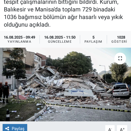
tespit çalışmalarının bittiğini bildirdi. Kurum,
Balıkesir ve Manisa'da toplam 729 binadaki
Ege'den Esintiler
İletişim
1036 bağımsız bölümün ağır hasarlı veya yıkık
olduğunu açıkladı.
Eğitim
16.08.2025 - 09:49
16.08.2025 - 11:50
5
1028
Eğlence
YAYINLANMA
GÜNCELLEME
PAYLAŞIM
GÖSTERIM
Ekonomi
Forum
Gerçeğin İzinde
Gün Başlıyor
Gün Bitiyor
Paylaş
-
+
Gün Ortası
A
A