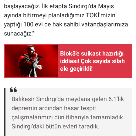
Yerel Yaşam
başlayacağız. İlk etapta Sındırgı’da Mayıs
ayında bitirmeyi planladığımız TOKİ’mizin
Canlı Yayın
yaptığı 100 evi de hak sahibi vatandaşlarımıza
sunacağız."
Blok3'e suikast hazırlığı
iddiası! Çok sayıda silah
ele geçirildi!
Balıkesir Sındırgı’da meydana gelen 6.1’lik
depremin ardından hasar tespit
çalışmalarımızı dün itibarıyla tamamladık.
Sındırgı’daki bütün evleri taradık.