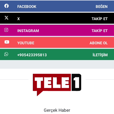
FACEBOOK
BEĞEN
X
TAKIP ET
INSTAGRAM
TAKIP ET
YOUTUBE
ABONE OL
+905423395813
İLETIŞIM
Gerçek Haber