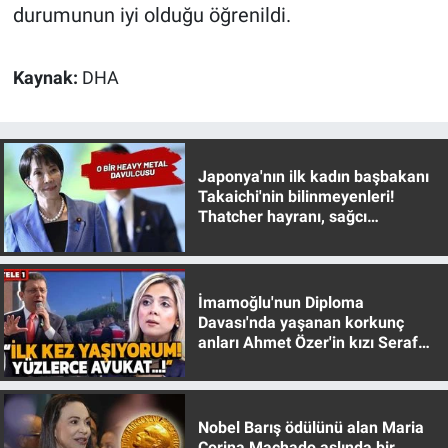
Nedir
durumunun iyi olduğu öğrenildi.
Popüler
Kaynak:
DHA
Programlar
Sağlık
Japonya'nın ilk kadın başbakanı
Takaichi'nin bilinmeyenleri!
Spor
Thatcher hayranı, sağcı
muhafazakar
Teknoloji
İmamoğlu'nun Diploma
Türkiye'nin Geleceği
Davası'nda yaşanan korkunç
anları Ahmet Özer'in kızı Seraf
Özer anlattı!
Türkiye'nin Gündemi
Yerel Gündem
Nobel Barış ödülünü alan Maria
Corina Machado aslında bir