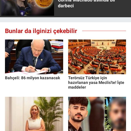
Yerel Yaşam
darbeci
Canlı Yayın
Bunlar da ilginizi çekebilir
Bahçeli: 86 milyon kazanacak
Terörsüz Türkiye için
hazırlanan yasa Meclis'te! İşte
maddeler