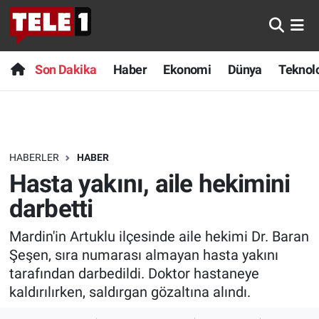
Anında Manşet
Son Dakika
Nöbetçi Eczaneler
Son Dakika
Haber
Ekonomi
Dünya
Teknolo
Başka Sohbetler
Haber
Hava Durumu
Belgesel
Ekonomi
Namaz Vakitleri
HABERLER
HABER
Bilim turu
Dünya
Trafik Durumu
Hasta yakını, aile hekimini
Bilim ve Teknoloji Evreni
Teknoloji
Süper Lig Puan Durumu ve Fikstür
darbetti
Mardin'in Artuklu ilçesinde aile hekimi Dr. Baran
Doğa Konuşuyor
Sağlık
Tüm Manşetler
Şeşen, sıra numarası almayan hasta yakını
Dünya
Spor
Son Dakika Haberleri
tarafından darbedildi. Doktor hastaneye
kaldırılırken, saldırgan gözaltına alındı.
Ege Saati
Yayın Akışı
Haber Arşivi