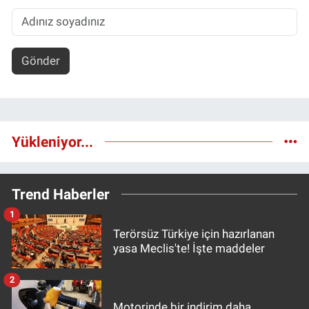
Gönder
Yükleniyor...
Trend Haberler
1
Terörsüz Türkiye için hazırlanan
yasa Meclis'te! İşte maddeler
2
Motorinde bir indirim daha