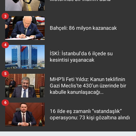
3
Bahçeli: 86 milyon kazanacak
4
İSKİ: İstanbul'da 6 ilçede su
kesintisi yaşanacak
5
MHP’li Feti Yıldız: Kanun teklifinin
Gazi Meclis'te 430’un üzerinde bir
kabulle kanunlaşacağı
görülmektedir
6
16 ilde eş zamanlı “vatandaşlık”
operasyonu: 73 kişi gözaltına alındı