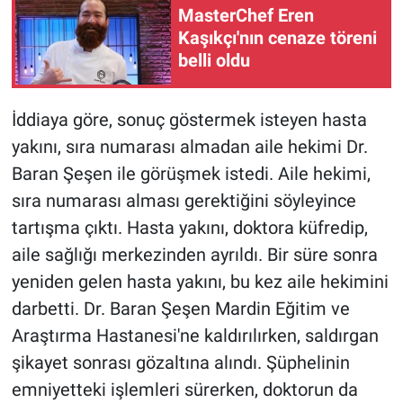
MasterChef Eren
Kaşıkçı'nın cenaze töreni
Gündem Özel
belli oldu
Günün görüntüsü
İddiaya göre, sonuç göstermek isteyen hasta
Haber
yakını, sıra numarası almadan aile hekimi Dr.
Baran Şeşen ile görüşmek istedi. Aile hekimi,
İlan
sıra numarası alması gerektiğini söyleyince
Kimdir
tartışma çıktı. Hasta yakını, doktora küfredip,
aile sağlığı merkezinden ayrıldı. Bir süre sonra
Koronavirüs
yeniden gelen hasta yakını, bu kez aile hekimini
darbetti. Dr. Baran Şeşen Mardin Eğitim ve
Kültür Sanat
Araştırma Hastanesi'ne kaldırılırken, saldırgan
şikayet sonrası gözaltına alındı. Şüphelinin
Ne demişti
emniyetteki işlemleri sürerken, doktorun da