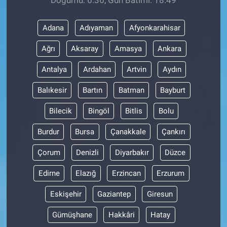
Doğumu: 6:36, Gün Batımı: 18:49
Gündem Özel
Adana
Adıyaman
Afyonkarahisar
Ağrı
Aksaray
Amasya
Ankara
Günün görüntüsü
Antalya
Ardahan
Artvin
Aydın
Haber
Balıkesir
Bartın
Batman
Bayburt
İlan
Bilecik
Bingöl
Bitlis
Bolu
Kimdir
Burdur
Bursa
Çanakkale
Çankırı
Koronavirüs
Çorum
Denizli
Diyarbakır
Düzce
Edirne
Elazığ
Erzincan
Erzurum
Kültür Sanat
Eskişehir
Gaziantep
Giresun
Ne demişti
Gümüşhane
Hakkâri
Hatay