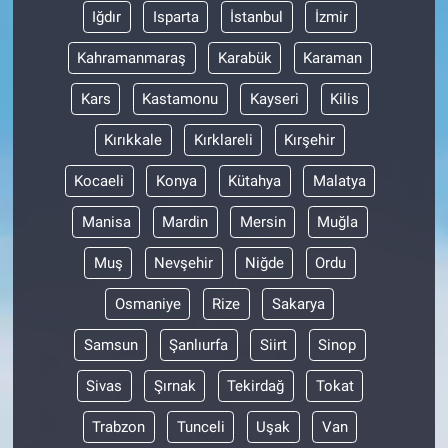
Nedir
Iğdır
Isparta
İstanbul
İzmir
Popüler
Kahramanmaraş
Karabük
Karaman
Kars
Kastamonu
Kayseri
Kilis
Programlar
Kırıkkale
Kırklareli
Kırşehir
Sağlık
Kocaeli
Konya
Kütahya
Malatya
Spor
Manisa
Mardin
Mersin
Muğla
Teknoloji
Muş
Nevşehir
Niğde
Ordu
Osmaniye
Rize
Sakarya
Türkiye'nin Geleceği
Samsun
Şanlıurfa
Siirt
Sinop
Türkiye'nin Gündemi
Sivas
Şırnak
Tekirdağ
Tokat
Yerel Gündem
Trabzon
Tunceli
Uşak
Van