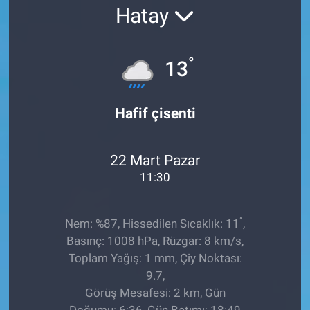
Hatay
Ege'den Esintiler
İletişim
Eğitim
°
13
Eğlence
Hafif çisenti
Ekonomi
22 Mart Pazar
Forum
11:30
Gerçeğin İzinde
°
Nem: %87, Hissedilen Sıcaklık: 11
,
Gün Başlıyor
Basınç: 1008 hPa, Rüzgar: 8 km/s,
Toplam Yağış: 1 mm, Çiy Noktası:
Gün Bitiyor
9.7,
Görüş Mesafesi: 2 km, Gün
Gün Ortası