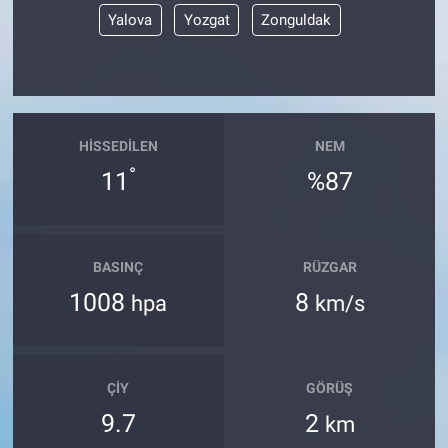
Yerel Yaşam
Yalova
Yozgat
Zonguldak
Canlı Yayın
HISSEDILEN
NEM
°
11
%87
BASINÇ
RÜZGAR
1008
8
hpa
km/s
ÇIY
GÖRÜŞ
9.7
2
km