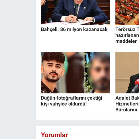
Bahçeli: 86 milyon kazanacak
Terörsüz T
hazırlanan
maddeler
Düğün fotoğraflarını çektiği
Adalet Bak
kişi vahşice öldürdü!
Hizmetlerin
Bürolarını
Yorumlar