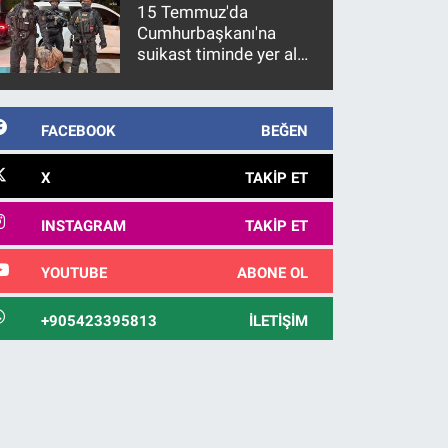
15 Temmuz'da
Cumhurbaşkanı'na
suikast timinde yer alan
firari FETÖ hükümlüsü
10 yıl sonra yakalandı
FACEBOOK
BEĞEN
X
TAKIP ET
INSTAGRAM
TAKIP ET
YOUTUBE
ABONE OL
+905423395813
İLETIŞIM