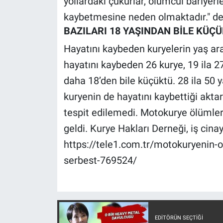
yollardaki çukurlar, ölümcül bariyerl
Nedir
kaybetmesine neden olmaktadır." den
Popüler
BAZILARI 18 YAŞINDAN BİLE KÜÇ
Hayatını kaybeden kuryelerin yaş aral
Programlar
hayatını kaybeden 26 kurye, 19 ila 27
Sağlık
daha 18’den bile küçüktü. 28 ila 50 y
kuryenin de hayatını kaybettiği aktarıl
Spor
tespit edilemedi. Motokurye ölümler
geldi. Kurye Hakları Derneği, iş cinay
Teknoloji
https://tele1.com.tr/motokuryenin-
Türkiye'nin Geleceği
serbest-769524/
Türkiye'nin Gündemi
Yerel Gündem
EDITÖRÜN SEÇTIĞI