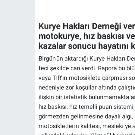
Gündem Özel
Kurye
Hakları Derneği ver
Günün görüntüsü
motokurye, hız baskısı ve
kazalar sonucu hayatını k
Haber
Birgün'ün aktardığı Kurye Hakları Der
İlan
feci şekilde can verdi. Rapora bu 
Kimdir
veya TIR’ın motosiklete çarpması so
nedeniyle zor koşullar altında çalıştı
Koronavirüs
ilişkin bir istatistik bulunmamakta 
hız baskısı, hız temelli puan sistemi,
Kültür Sanat
görmezden gelinmesine dayalı algı, a
Ne demişti
motosikletlerin kalitesi, mesleki yet