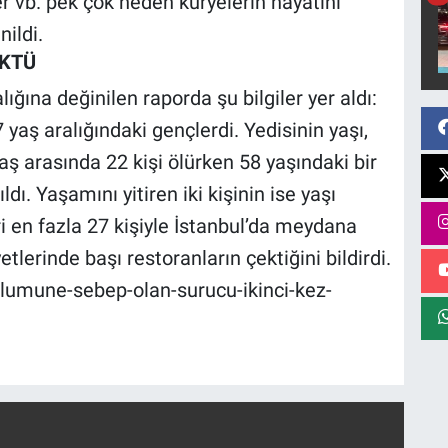
er vb. pek çok neden kuryelerin hayatını
ildi.
ÜKTÜ
ığına değinilen raporda şu bilgiler yer aldı:
 yaş aralığındaki gençlerdi. Yedisinin yaşı,
aş arasında 22 kişi ölürken 58 yaşındaki bir
dı. Yaşamını yitiren iki kişinin ise yaşı
i en fazla 27 kişiyle İstanbul’da meydana
etlerinde başı restoranların çektiğini bildirdi.
olumune-sebep-olan-surucu-ikinci-kez-