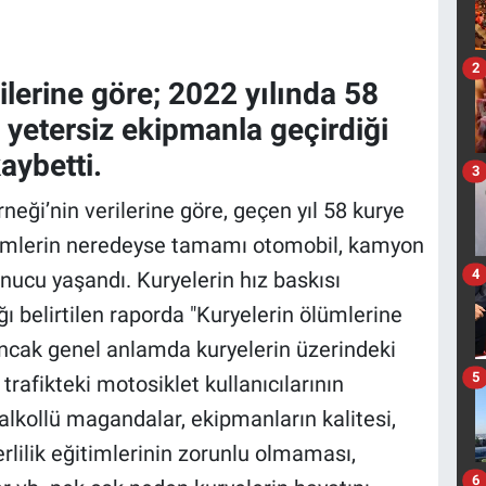
2
ilerine göre; 2022 yılında 58
 yetersiz ekipmanla geçirdiği
aybetti.
3
neği’nin verilerine göre, geçen yıl 58 kurye
ölümlerin neredeyse tamamı otomobil, kamyon
4
nucu yaşandı. Kuryelerin hız baskısı
ğı belirtilen raporda "Kuryelerin ölümlerine
ancak genel anlamda kuryelerin üzerindeki
5
 trafikteki motosiklet kullanıcılarının
lkollü magandalar, ekipmanların kalitesi,
erlilik eğitimlerinin zorunlu olmaması,
6