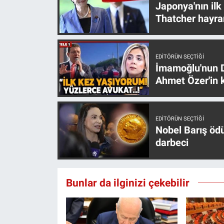
Japonya'nın ilk
Yerel Yaşam
Thatcher hayra
Canlı Yayın
EDITÖRÜN SEÇTIĞI
İmamoğlu'nun D
Ahmet Özer'in k
EDITÖRÜN SEÇTIĞI
Nobel Barış öd
darbeci
Bunlar da ilginizi çekebilir