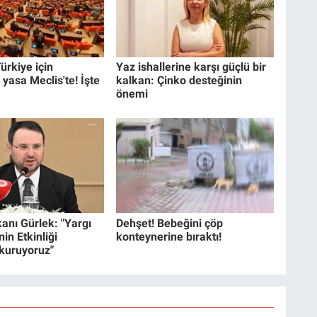
ürkiye için
Yaz ishallerine karşı güçlü bir
 yasa Meclis'te! İşte
kalkan: Çinko desteğinin
önemi
anı Gürlek: "Yargı
Dehşet! Bebeğini çöp
in Etkinliği
konteynerine bıraktı!
 kuruyoruz"