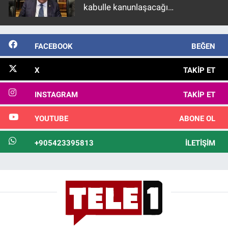
kabulle kanunlaşacağı
görülmektedir
FACEBOOK
BEĞEN
X
TAKIP ET
INSTAGRAM
TAKIP ET
YOUTUBE
ABONE OL
+905423395813
İLETIŞIM