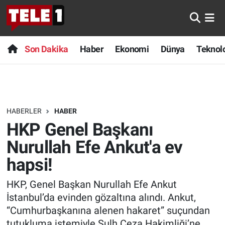
Anında Manşet
Son Dakika
Nöbetçi Eczaneler
Son Dakika
Haber
Ekonomi
Dünya
Teknolo
Başka Sohbetler
Haber
Hava Durumu
Belgesel
Ekonomi
Namaz Vakitleri
HABERLER
HABER
Bilim turu
Dünya
Trafik Durumu
HKP Genel Başkanı
Bilim ve Teknoloji Evreni
Teknoloji
Süper Lig Puan Durumu ve Fikstür
Nurullah Efe Ankut'a ev
hapsi!
Doğa Konuşuyor
Sağlık
Tüm Manşetler
HKP, Genel Başkan Nurullah Efe Ankut
Dünya
Spor
Son Dakika Haberleri
İstanbul’da evinden gözaltına alındı. Ankut,
“Cumhurbaşkanına alenen hakaret” suçundan
Ege Saati
Yayın Akışı
Haber Arşivi
tutukluma istemiyle Sulh Ceza Hakimliği’ne