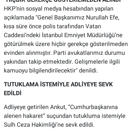
Nedir
HKP'nin sosyal medya hesabından yapılan
açıklamada "Genel Başkanımız Nurullah Efe,
Popüler
kısa süre önce polis tarafından Vatan
Programlar
Caddesi’ndeki İstanbul Emniyet Müdürlüğü’ne
götürülmek üzere hiçbir gerekçe gösterilmeden
Sağlık
evinden alınmıştır. Parti avukatlarımız durumu
yakından takip etmektedir. Gelişmelerle ilgili
Spor
kamuoyu bilgilendirilecektir" denildi.
Teknoloji
TUTUKLAMA İSTEMİYLE ADLİYEYE SEVK
Türkiye'nin Geleceği
EDİLDİ
Adliyeye getirilen Ankut, “Cumhurbaşkanına
Türkiye'nin Gündemi
alenen hakaret” suçundan tutukluma istemiyle
Yerel Gündem
Sulh Ceza Hakimliği’ne sevk edildi.