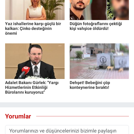
Yaz ishallerine karşı güçlü bir
Düğün fotoğraflarını çektiği
kalkan: Çinko desteğinin
kişi vahşice öldürdü!
önemi
Adalet Bakanı Gürlek: "Yargı
Dehşet! Bebeğini çöp
Hizmetlerinin Etkinliği
konteynerine bıraktı!
Bürolarını kuruyoruz"
Yorumlar