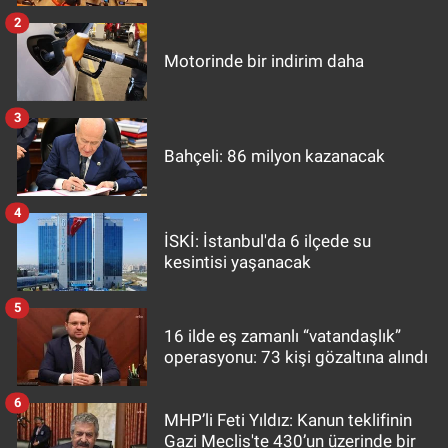
2
Motorinde bir indirim daha
3
Bahçeli: 86 milyon kazanacak
4
İSKİ: İstanbul'da 6 ilçede su
kesintisi yaşanacak
5
16 ilde eş zamanlı “vatandaşlık”
operasyonu: 73 kişi gözaltına alındı
6
MHP’li Feti Yıldız: Kanun teklifinin
Gazi Meclis'te 430’un üzerinde bir