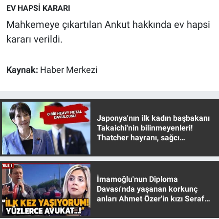
EV HAPSİ KARARI
Yerel Yaşam
Mahkemeye çıkartılan Ankut hakkında ev hapsi
Canlı Yayın
kararı verildi.
Kaynak:
Haber Merkezi
Japonya'nın ilk kadın başbakanı
Takaichi'nin bilinmeyenleri!
Thatcher hayranı, sağcı
muhafazakar
İmamoğlu'nun Diploma
Davası'nda yaşanan korkunç
anları Ahmet Özer'in kızı Seraf
Özer anlattı!