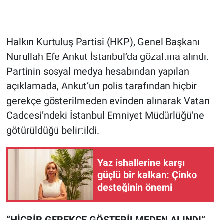
Gündem Özel
Halkın Kurtuluş Partisi (HKP), Genel Başkanı
Günün görüntüsü
Nurullah Efe Ankut İstanbul’da gözaltına alındı.
Partinin sosyal medya hesabından yapılan
Haber
açıklamada, Ankut’un polis tarafından hiçbir
İlan
gerekçe gösterilmeden evinden alınarak Vatan
Caddesi’ndeki İstanbul Emniyet Müdürlüğü’ne
Kimdir
götürüldüğü belirtildi.
Koronavirüs
Yaz ishallerine karşı
Kültür Sanat
güçlü bir kalkan: Çinko
desteğinin önemi
Ne demişti
“HİÇBİR GEREKÇE GÖSTERİLMEDEN ALINDI”