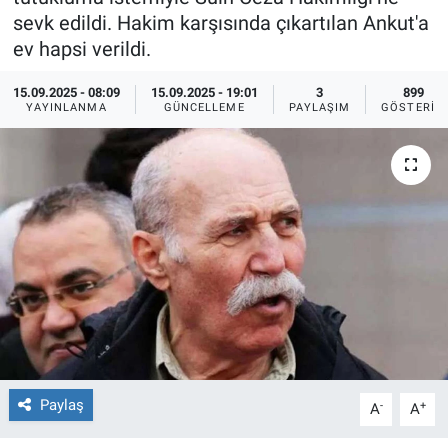
sevk edildi. Hakim karşısında çıkartılan Ankut'a
Ege'den Esintiler
İletişim
ev hapsi verildi.
Eğitim
15.09.2025 - 08:09
15.09.2025 - 19:01
3
899
YAYINLANMA
GÜNCELLEME
PAYLAŞIM
GÖSTERIM
Eğlence
Ekonomi
Forum
Gerçeğin İzinde
Gün Başlıyor
Gün Bitiyor
Paylaş
-
+
A
A
Gün Ortası