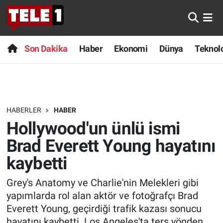
Anında Manşet
Son Dakika
Nöbetçi Eczaneler
Son Dakika
Haber
Ekonomi
Dünya
Teknolo
Başka Sohbetler
Haber
Hava Durumu
Belgesel
Ekonomi
Namaz Vakitleri
HABERLER
HABER
Bilim turu
Dünya
Trafik Durumu
Hollywood'un ünlü ismi
Bilim ve Teknoloji Evreni
Teknoloji
Süper Lig Puan Durumu ve Fikstür
Brad Everett Young hayatını
kaybetti
Doğa Konuşuyor
Sağlık
Tüm Manşetler
Grey's Anatomy ve Charlie'nin Melekleri gibi
Dünya
Spor
Son Dakika Haberleri
yapımlarda rol alan aktör ve fotoğrafçı Brad
Everett Young, geçirdiği trafik kazası sonucu
Ege Saati
Yayın Akışı
Haber Arşivi
hayatını kaybetti. Los Angeles'ta ters yönden