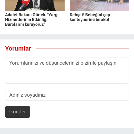
Adalet Bakanı Gürlek: "Yargı
Dehşet! Bebeğini çöp
Hizmetlerinin Etkinliği
konteynerine bıraktı!
Bürolarını kuruyoruz"
Yorumlar
Gönder