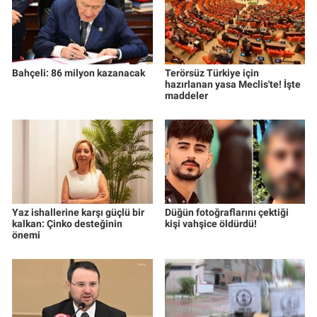
Bahçeli: 86 milyon kazanacak
Terörsüz Türkiye için
hazırlanan yasa Meclis'te! İşte
maddeler
Yaz ishallerine karşı güçlü bir
Düğün fotoğraflarını çektiği
kalkan: Çinko desteğinin
kişi vahşice öldürdü!
önemi