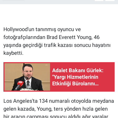
Gündem Özel
Günün görüntüsü
Hollywood'un tanınmış oyuncu ve
fotoğrafçılarından Brad Everett Young, 46
Haber
yaşında geçirdiği trafik kazası sonucu hayatını
kaybetti.
İlan
Kimdir
Adalet Bakanı Gürlek:
"Yargı Hizmetlerinin
Koronavirüs
Etkinliği Bürolarını
kuruyoruz"
Kültür Sanat
Los Angeles'ta 134 numaralı otoyolda meydana
Ne demişti
gelen kazada, Young, ters yönden hızla gelen
bir aracın çarpması sonucu aldığı ağır yaralar