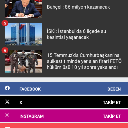
Bahçeli: 86 milyon kazanacak
5
İSKİ: İstanbul'da 6 ilçede su
kesintisi yaşanacak
6
15 Temmuz'da Cumhurbaşkanı'na
suikast timinde yer alan firari FETÖ
hükümlüsü 10 yıl sonra yakalandı
FACEBOOK
BEĞEN
X
TAKIP ET
INSTAGRAM
TAKIP ET