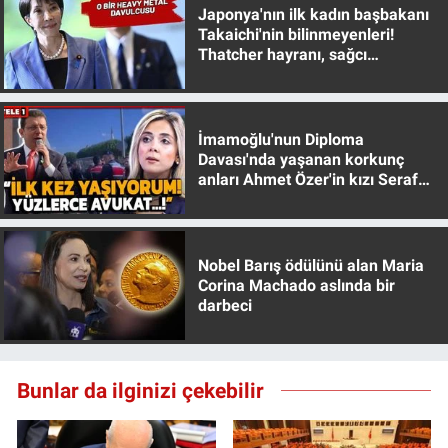
Japonya'nın ilk kadın başbakanı
Yerel Yaşam
Takaichi'nin bilinmeyenleri!
Thatcher hayranı, sağcı
Canlı Yayın
muhafazakar
İmamoğlu'nun Diploma
Davası'nda yaşanan korkunç
anları Ahmet Özer'in kızı Seraf
Özer anlattı!
Nobel Barış ödülünü alan Maria
Corina Machado aslında bir
darbeci
Bunlar da ilginizi çekebilir