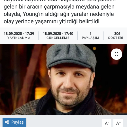
gelen bir aracın çarpmasıyla meydana gelen
Ege'den Esintiler
İletişim
olayda, Young'ın aldığı ağır yaralar nedeniyle
olay yerinde yaşamını yitirdiği belirtildi.
Eğitim
18.09.2025 - 17:39
18.09.2025 - 17:40
1
306
YAYINLANMA
GÜNCELLEME
PAYLAŞIM
GÖSTERIM
Eğlence
Ekonomi
Forum
Gerçeğin İzinde
Gün Başlıyor
Gün Bitiyor
Paylaş
-
+
A
A
Gün Ortası