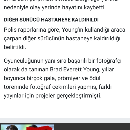
Nedir
nedeniyle olay yerinde hayatını kaybetti.
Popüler
DİĞER SÜRÜCÜ HASTANEYE KALDIRILDI
Polis raporlarına göre, Young'ın kullandığı araca
Programlar
çarpan diğer sürücünün hastaneye kaldırıldığı
belirtildi.
Sağlık
Oyunculuğunun yanı sıra başarılı bir fotoğrafçı
Spor
olarak da tanınan Brad Everett Young, yıllar
Teknoloji
boyunca birçok gala, prömiyer ve ödül
töreninde fotoğraf çekimleri yapmış, farklı
Türkiye'nin Geleceği
yayınlar için projeler gerçekleştirmişti.
Türkiye'nin Gündemi
Yerel Gündem