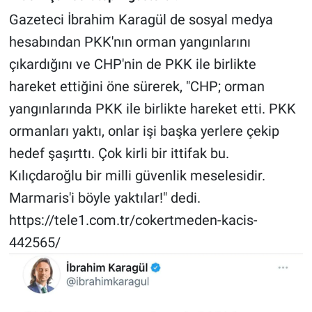
Gazeteci İbrahim Karagül de sosyal medya
Gündem Özel
hesabından PKK'nın orman yangınlarını
çıkardığını ve CHP'nin de PKK ile birlikte
Günün görüntüsü
hareket ettiğini öne sürerek, "CHP; orman
Haber
yangınlarında PKK ile birlikte hareket etti. PKK
ormanları yaktı, onlar işi başka yerlere çekip
İlan
hedef şaşırttı. Çok kirli bir ittifak bu.
Kılıçdaroğlu bir milli güvenlik meselesidir.
Kimdir
Marmaris'i böyle yaktılar!" dedi.
Koronavirüs
https://tele1.com.tr/cokertmeden-kacis-
442565/
Kültür Sanat
Ne demişti