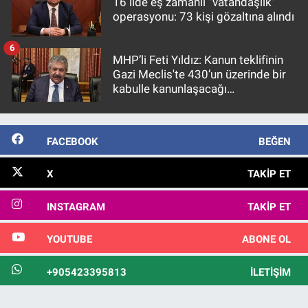
16 ilde eş zamanlı “vatandaşlık”
operasyonu: 73 kişi gözaltına alındı
6
MHP’li Feti Yıldız: Kanun teklifinin
Gazi Meclis'te 430’un üzerinde bir
kabulle kanunlaşacağı
görülmektedir
FACEBOOK
BEĞEN
X
TAKIP ET
INSTAGRAM
TAKIP ET
YOUTUBE
ABONE OL
+905423395813
İLETIŞIM