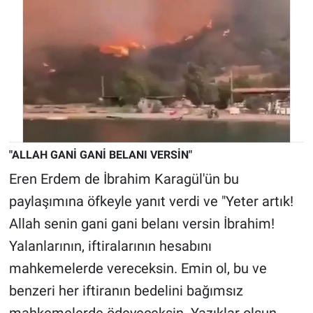
Yerel Yaşam
Canlı Yayın
"ALLAH GANİ GANİ BELANI VERSİN"
Eren Erdem de İbrahim Karagül'ün bu
paylaşımına öfkeyle yanıt verdi ve "Yeter artık!
Allah senin gani gani belanı versin İbrahim!
Yalanlarının, iftiralarının hesabını
mahkemelerde vereceksin. Emin ol, bu ve
benzeri her iftiranın bedelini bağımsız
mahkemelerde ödeyeceksin. Yazıklar olsun