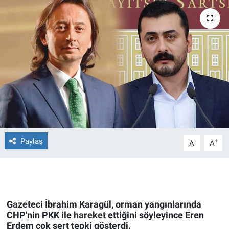
Ege'den Esintiler
İletişim
Eğitim
Eğlence
Ekonomi
Forum
Paylaş
-
+
A
A
Gerçeğin İzinde
Gün Başlıyor
Gün Bitiyor
Gazeteci İbrahim Karagül, orman yangınlarında
CHP'nin PKK ile
hareket
ettiğini söyleyince Eren
Erdem çok sert tepki gösterdi.
Gün Ortası