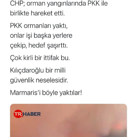
Nedir
Popüler
Programlar
Sağlık
Spor
Teknoloji
Türkiye'nin Geleceği
Türkiye'nin Gündemi
Yerel Gündem