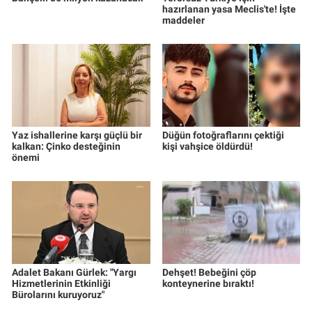
hazırlanan yasa Meclis'te! İşte
maddeler
Yaz ishallerine karşı güçlü bir
Düğün fotoğraflarını çektiği
kalkan: Çinko desteğinin
kişi vahşice öldürdü!
önemi
Adalet Bakanı Gürlek: "Yargı
Dehşet! Bebeğini çöp
Hizmetlerinin Etkinliği
konteynerine bıraktı!
Bürolarını kuruyoruz"