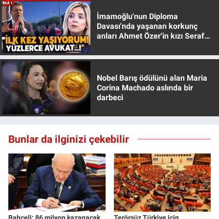
İmamoğlu'nun Diploma
Davası'nda yaşanan korkunç
anları Ahmet Özer'in kızı Seraf
Özer anlattı!
Nobel Barış ödülünü alan Maria
Corina Machado aslında bir
darbeci
Bunlar da ilginizi çekebilir
Bahçeli: 86 milyon kazanacak
Terörsüz Türkiye için