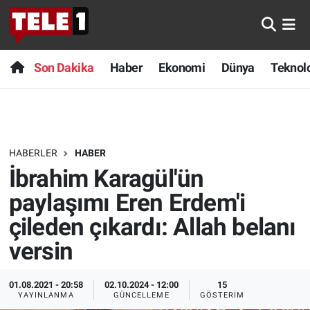
Anında Manşet
Son Dakika
Nöbetçi Eczaneler
Son Dakika
Haber
Ekonomi
Dünya
Teknolo
Başka Sohbetler
Haber
Hava Durumu
Belgesel
Ekonomi
Namaz Vakitleri
HABERLER
HABER
Bilim turu
Dünya
Trafik Durumu
İbrahim Karagül'ün
Bilim ve Teknoloji Evreni
Teknoloji
Süper Lig Puan Durumu ve Fikstür
paylaşımı Eren Erdem'i
çileden çıkardı: Allah belanı
Doğa Konuşuyor
Sağlık
Tüm Manşetler
versin
Dünya
Spor
Son Dakika Haberleri
01.08.2021 - 20:58
02.10.2024 - 12:00
15
YAYINLANMA
GÜNCELLEME
GÖSTERIM
Ege Saati
Yayın Akışı
Haber Arşivi