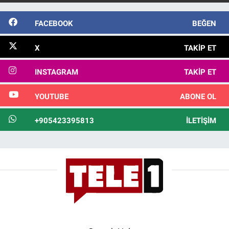
FACEBOOK
BEĞEN
X
TAKIP ET
INSTAGRAM
TAKIP ET
YOUTUBE
ABONE OL
+905423395813
İLETIŞIM