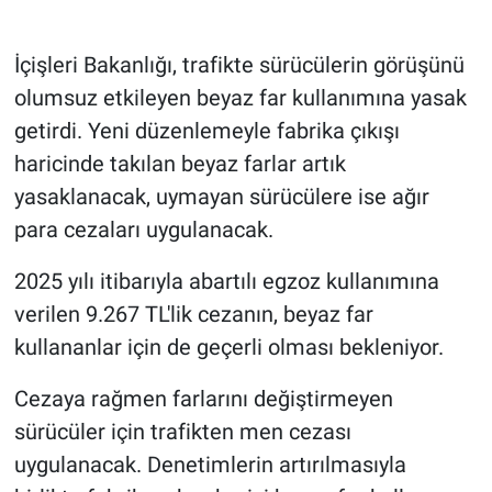
Gündem Özel
İçişleri Bakanlığı, trafikte sürücülerin görüşünü
olumsuz etkileyen beyaz far kullanımına yasak
Günün görüntüsü
getirdi. Yeni düzenlemeyle fabrika çıkışı
haricinde takılan beyaz farlar artık
Haber
yasaklanacak, uymayan sürücülere ise ağır
İlan
para cezaları uygulanacak.
Kimdir
2025 yılı itibarıyla abartılı egzoz kullanımına
verilen 9.267 TL'lik cezanın, beyaz far
Koronavirüs
kullananlar için de geçerli olması bekleniyor.
Kültür Sanat
Cezaya rağmen farlarını değiştirmeyen
sürücüler için trafikten men cezası
Ne demişti
uygulanacak. Denetimlerin artırılmasıyla