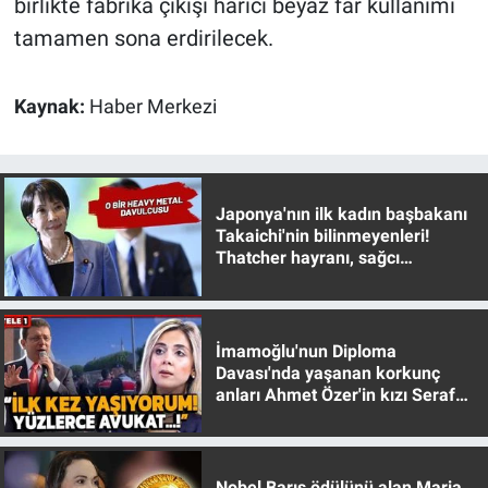
birlikte fabrika çıkışı harici beyaz far kullanımı
Nedir
tamamen sona erdirilecek.
Popüler
Kaynak:
Haber Merkezi
Programlar
Sağlık
Japonya'nın ilk kadın başbakanı
Spor
Takaichi'nin bilinmeyenleri!
Thatcher hayranı, sağcı
muhafazakar
Teknoloji
Türkiye'nin Geleceği
İmamoğlu'nun Diploma
Davası'nda yaşanan korkunç
anları Ahmet Özer'in kızı Seraf
Türkiye'nin Gündemi
Özer anlattı!
Yerel Gündem
Nobel Barış ödülünü alan Maria