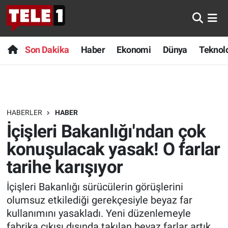
Anında Manşet
Son Dakika
Nöbetçi Eczaneler
Son Dakika
Haber
Ekonomi
Dünya
Teknolo
Başka Sohbetler
Haber
Hava Durumu
Belgesel
Ekonomi
Namaz Vakitleri
HABERLER
HABER
Bilim turu
Dünya
Trafik Durumu
İçişleri Bakanlığı'ndan çok
Bilim ve Teknoloji Evreni
Teknoloji
Süper Lig Puan Durumu ve Fikstür
konuşulacak yasak! O farlar
tarihe karışıyor
Doğa Konuşuyor
Sağlık
Tüm Manşetler
İçişleri Bakanlığı sürücülerin görüşlerini
Dünya
Spor
Son Dakika Haberleri
olumsuz etkilediği gerekçesiyle beyaz far
kullanımını yasakladı. Yeni düzenlemeyle
Ege Saati
Yayın Akışı
Haber Arşivi
fabrika çıkışı dışında takılan beyaz farlar artık