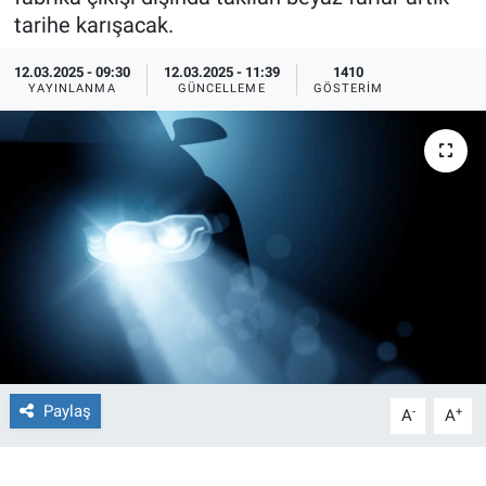
tarihe karışacak.
Ege'den Esintiler
İletişim
12.03.2025 - 09:30
12.03.2025 - 11:39
1410
YAYINLANMA
GÜNCELLEME
GÖSTERIM
Eğitim
Eğlence
Ekonomi
Forum
Gerçeğin İzinde
Gün Başlıyor
Paylaş
-
+
A
A
Gün Bitiyor
Gün Ortası