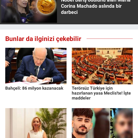
Yerel Yaşam
Corina Machado aslında bir
darbeci
Canlı Yayın
Bunlar da ilginizi çekebilir
Bahçeli: 86 milyon kazanacak
Terörsüz Türkiye için
hazırlanan yasa Meclis'te! İşte
maddeler