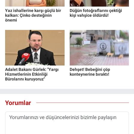
Yaz ishallerine karşı güçlü bir
Düğün fotoğraflarını çektiği
kalkan: Çinko desteğinin
kişi vahşice öldürdü!
önemi
Adalet Bakanı Gürlek: "Yargı
Dehşet! Bebeğini çöp
Hizmetlerinin Etkinliği
konteynerine bıraktı!
Bürolarını kuruyoruz"
Yorumlar