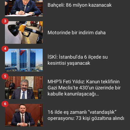
Bahçeli: 86 milyon kazanacak
3
Motorinde bir indirim daha
4
İSKİ: İstanbul'da 6 ilçede su
kesintisi yaşanacak
5
MHP’li Feti Yıldız: Kanun teklifinin
Gazi Meclis'te 430’un üzerinde bir
kabulle kanunlaşacağı
görülmektedir
6
16 ilde eş zamanlı “vatandaşlık”
operasyonu: 73 kişi gözaltına alındı