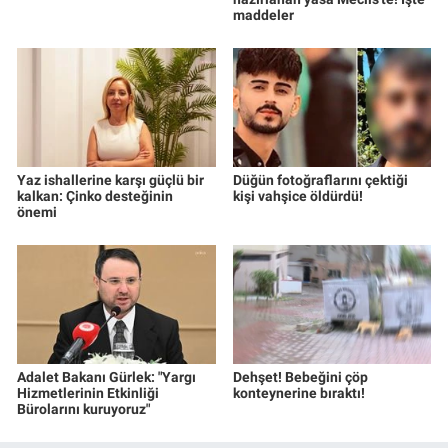
maddeler
Yaz ishallerine karşı güçlü bir
Düğün fotoğraflarını çektiği
kalkan: Çinko desteğinin
kişi vahşice öldürdü!
önemi
Adalet Bakanı Gürlek: "Yargı
Dehşet! Bebeğini çöp
Hizmetlerinin Etkinliği
konteynerine bıraktı!
Bürolarını kuruyoruz"