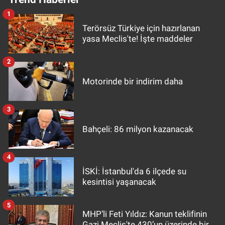
1
Terörsüz Türkiye için hazırlanan
yasa Meclis'te! İşte maddeler
2
Motorinde bir indirim daha
3
Bahçeli: 86 milyon kazanacak
4
İSKİ: İstanbul'da 6 ilçede su
kesintisi yaşanacak
5
MHP’li Feti Yıldız: Kanun teklifinin
Gazi Meclis'te 430’un üzerinde bir