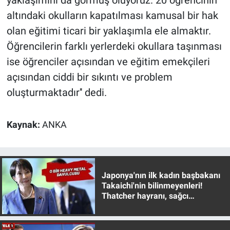
yaklaşımını da görmüş oluyoruz. 20 öğrencinin
Yerel Yaşam
altındaki okulların kapatılması kamusal bir hak
olan eğitimi ticari bir yaklaşımla ele almaktır.
Canlı Yayın
Öğrencilerin farklı yerlerdeki okullara taşınması
ise öğrenciler açısından ve eğitim emekçileri
açısından ciddi bir sıkıntı ve problem
oluşturmaktadır'' dedi.
Kaynak:
ANKA
Japonya'nın ilk kadın başbakanı
Takaichi'nin bilinmeyenleri!
Thatcher hayranı, sağcı
muhafazakar