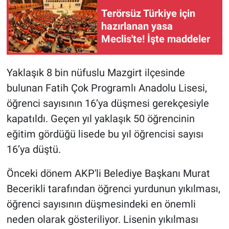
Terörsüz Türkiye için
Gündem Özel
hazırlanan yasa
Meclis'te! İşte maddeler
Günün görüntüsü
Yaklaşık 8 bin nüfuslu Mazgirt ilçesinde
Haber
bulunan Fatih Çok Programlı Anadolu Lisesi,
İlan
öğrenci sayısının 16’ya düşmesi gerekçesiyle
kapatıldı. Geçen yıl yaklaşık 50 öğrencinin
Kimdir
eğitim gördüğü lisede bu yıl öğrencisi sayısı
16’ya düştü.
Koronavirüs
Önceki dönem AKP'li Belediye Başkanı Murat
Kültür Sanat
Becerikli tarafından öğrenci yurdunun yıkılması,
öğrenci sayısının düşmesindeki en önemli
Ne demişti
neden olarak gösteriliyor. Lisenin yıkılması