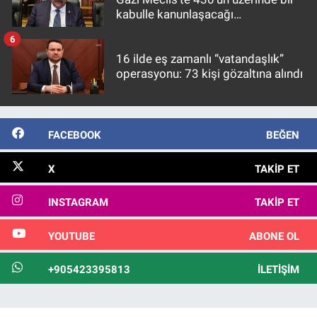
kabulle kanunlaşacağı
görülmektedir
6
16 ilde eş zamanlı “vatandaşlık”
operasyonu: 73 kişi gözaltına alındı
FACEBOOK
BEĞEN
X
TAKIP ET
INSTAGRAM
TAKIP ET
YOUTUBE
ABONE OL
+905423395813
İLETIŞIM