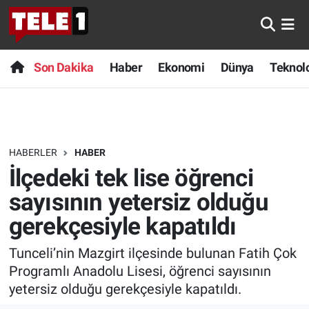
Anında Manşet
Son Dakika
Nöbetçi Eczaneler
Son Dakika
Haber
Ekonomi
Dünya
Teknolo
Başka Sohbetler
Haber
Hava Durumu
Belgesel
Ekonomi
Namaz Vakitleri
HABERLER
HABER
Bilim turu
Dünya
Trafik Durumu
İlçedeki tek lise öğrenci
Bilim ve Teknoloji Evreni
Teknoloji
Süper Lig Puan Durumu ve Fikstür
sayısının yetersiz olduğu
gerekçesiyle kapatıldı
Doğa Konuşuyor
Sağlık
Tüm Manşetler
Tunceli’nin Mazgirt ilçesinde bulunan Fatih Çok
Dünya
Spor
Son Dakika Haberleri
Programlı Anadolu Lisesi, öğrenci sayısının
yetersiz olduğu gerekçesiyle kapatıldı.
Ege Saati
Yayın Akışı
Haber Arşivi