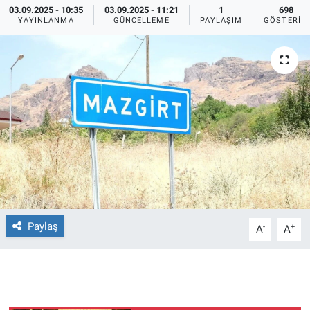
03.09.2025 - 10:35
03.09.2025 - 11:21
1
698
YAYINLANMA
GÜNCELLEME
PAYLAŞIM
GÖSTERIM
Ege'den Esintiler
İletişim
Eğitim
Eğlence
Ekonomi
Forum
Gerçeğin İzinde
Paylaş
-
+
A
A
Gün Başlıyor
Gün Bitiyor
Gün Ortası