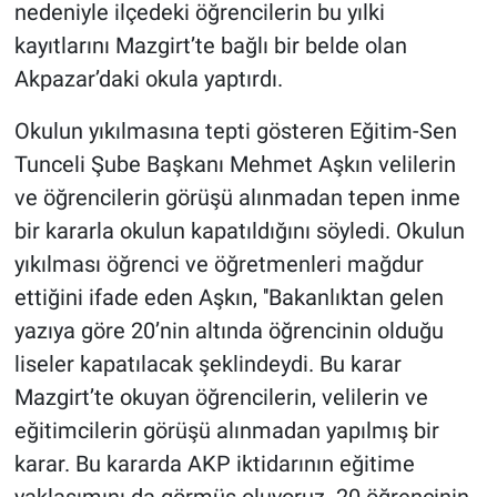
Nedir
nedeniyle ilçedeki öğrencilerin bu yılki
kayıtlarını Mazgirt’te bağlı bir belde olan
Popüler
Akpazar’daki okula yaptırdı.
Programlar
Okulun yıkılmasına tepti gösteren Eğitim-Sen
Tunceli Şube Başkanı Mehmet Aşkın velilerin
Sağlık
ve öğrencilerin görüşü alınmadan tepen inme
bir kararla okulun kapatıldığını söyledi. Okulun
Spor
yıkılması öğrenci ve öğretmenleri mağdur
Teknoloji
ettiğini ifade eden Aşkın, ''Bakanlıktan gelen
yazıya göre 20’nin altında öğrencinin olduğu
Türkiye'nin Geleceği
liseler kapatılacak şeklindeydi. Bu karar
Mazgirt’te okuyan öğrencilerin, velilerin ve
Türkiye'nin Gündemi
eğitimcilerin görüşü alınmadan yapılmış bir
Yerel Gündem
karar. Bu kararda AKP iktidarının eğitime