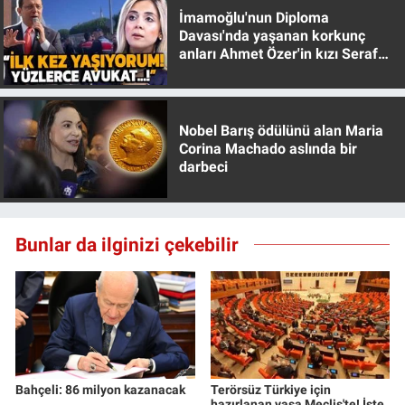
İmamoğlu'nun Diploma
Davası'nda yaşanan korkunç
anları Ahmet Özer'in kızı Seraf
Özer anlattı!
Nobel Barış ödülünü alan Maria
Corina Machado aslında bir
darbeci
Bunlar da ilginizi çekebilir
Bahçeli: 86 milyon kazanacak
Terörsüz Türkiye için
hazırlanan yasa Meclis'te! İşte