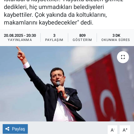
dedikleri, hiç ummadıkları belediyeleri
Ege'den Esintiler
İletişim
kaybettiler. Çok yakında da koltuklarını,
makamlarını kaybedecekler" dedi.
Eğitim
20.08.2025 - 20:30
3
809
3 DK
YAYINLANMA
PAYLAŞIM
GÖSTERIM
OKUNMA SÜRESI
Eğlence
Ekonomi
Forum
Gerçeğin İzinde
Gün Başlıyor
Gün Bitiyor
Paylaş
-
+
A
A
Gün Ortası