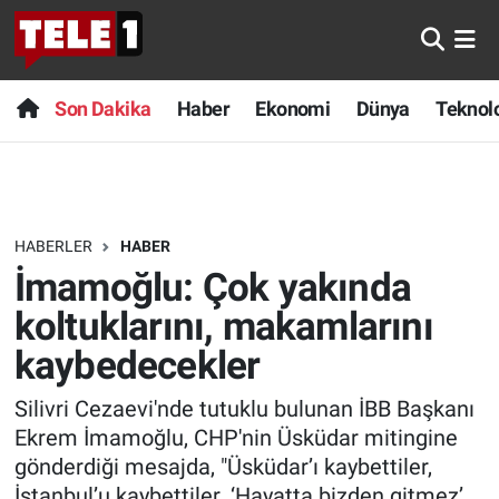
Anında Manşet
Son Dakika
Nöbetçi Eczaneler
Son Dakika
Haber
Ekonomi
Dünya
Teknolo
Başka Sohbetler
Haber
Hava Durumu
Belgesel
Ekonomi
Namaz Vakitleri
HABERLER
HABER
Bilim turu
Dünya
Trafik Durumu
İmamoğlu: Çok yakında
Bilim ve Teknoloji Evreni
Teknoloji
Süper Lig Puan Durumu ve Fikstür
koltuklarını, makamlarını
kaybedecekler
Doğa Konuşuyor
Sağlık
Tüm Manşetler
Silivri Cezaevi'nde tutuklu bulunan İBB Başkanı
Dünya
Spor
Son Dakika Haberleri
Ekrem İmamoğlu, CHP'nin Üsküdar mitingine
gönderdiği mesajda, "Üsküdar’ı kaybettiler,
Ege Saati
Yayın Akışı
Haber Arşivi
İstanbul’u kaybettiler. ‘Hayatta bizden gitmez’