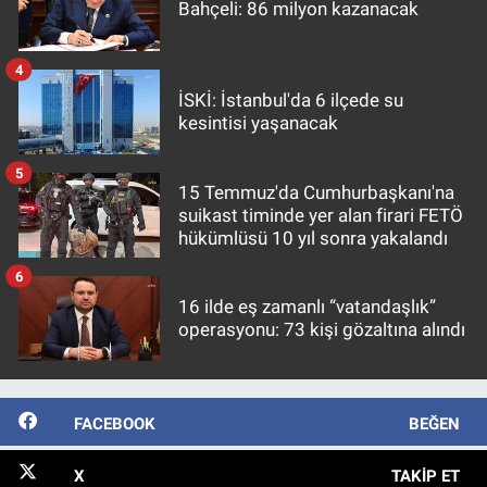
Bahçeli: 86 milyon kazanacak
4
İSKİ: İstanbul'da 6 ilçede su
kesintisi yaşanacak
5
15 Temmuz'da Cumhurbaşkanı'na
suikast timinde yer alan firari FETÖ
hükümlüsü 10 yıl sonra yakalandı
6
16 ilde eş zamanlı “vatandaşlık”
operasyonu: 73 kişi gözaltına alındı
FACEBOOK
BEĞEN
X
TAKIP ET