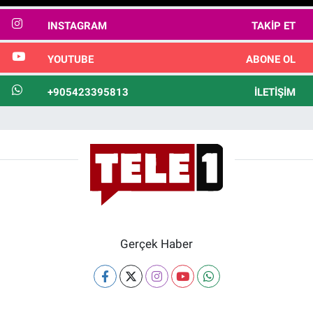
INSTAGRAM
TAKIP ET
YOUTUBE
ABONE OL
+905423395813
İLETIŞIM
Gerçek Haber