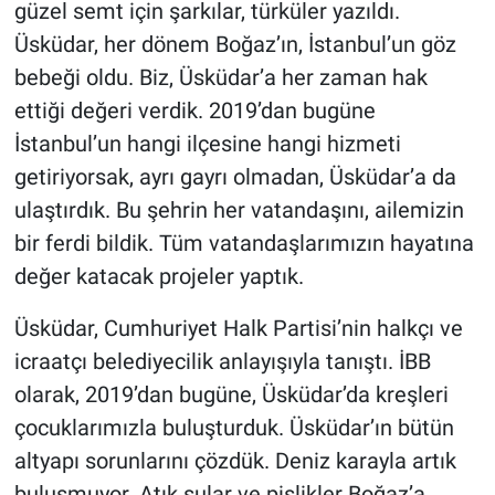
Nedir
güzel semt için şarkılar, türküler yazıldı.
Üsküdar, her dönem Boğaz’ın, İstanbul’un göz
Popüler
bebeği oldu. Biz, Üsküdar’a her zaman hak
ettiği değeri verdik. 2019’dan bugüne
Programlar
İstanbul’un hangi ilçesine hangi hizmeti
getiriyorsak, ayrı gayrı olmadan, Üsküdar’a da
Sağlık
ulaştırdık. Bu şehrin her vatandaşını, ailemizin
Spor
bir ferdi bildik. Tüm vatandaşlarımızın hayatına
değer katacak projeler yaptık.
Teknoloji
Üsküdar, Cumhuriyet Halk Partisi’nin halkçı ve
Türkiye'nin Geleceği
icraatçı belediyecilik anlayışıyla tanıştı. İBB
olarak, 2019’dan bugüne, Üsküdar’da kreşleri
Türkiye'nin Gündemi
çocuklarımızla buluşturduk. Üsküdar’ın bütün
Yerel Gündem
altyapı sorunlarını çözdük. Deniz karayla artık
buluşmuyor. Atık sular ve pislikler Boğaz’a