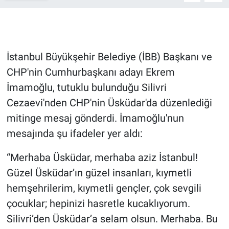
Gündem Özel
Günün görüntüsü
İstanbul Büyükşehir Belediye (İBB) Başkanı ve
CHP'nin Cumhurbaşkanı adayı Ekrem
Haber
İmamoğlu, tutuklu bulunduğu Silivri
Cezaevi'nden CHP'nin Üsküdar'da düzenlediği
İlan
mitinge mesaj gönderdi. İmamoğlu'nun
Kimdir
mesajında şu ifadeler yer aldı:
Koronavirüs
“Merhaba Üsküdar, merhaba aziz İstanbul!
Güzel Üsküdar’ın güzel insanları, kıymetli
Kültür Sanat
hemşehrilerim, kıymetli gençler, çok sevgili
çocuklar; hepinizi hasretle kucaklıyorum.
Ne demişti
Silivri’den Üsküdar’a selam olsun. Merhaba. Bu