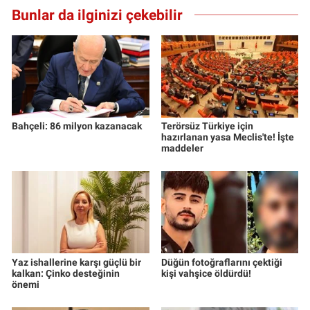
Bunlar da ilginizi çekebilir
Bahçeli: 86 milyon kazanacak
Terörsüz Türkiye için
hazırlanan yasa Meclis'te! İşte
maddeler
Yaz ishallerine karşı güçlü bir
Düğün fotoğraflarını çektiği
kalkan: Çinko desteğinin
kişi vahşice öldürdü!
önemi