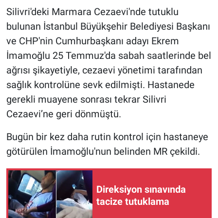
Silivri'deki Marmara Cezaevi'nde tutuklu
Gündem Özel
bulunan İstanbul Büyükşehir Belediyesi Başkanı
ve CHP'nin Cumhurbaşkanı adayı Ekrem
Günün görüntüsü
İmamoğlu 25 Temmuz'da sabah saatlerinde bel
ağrısı şikayetiyle, cezaevi yönetimi tarafından
Haber
sağlık kontrolüne sevk edilmişti. Hastanede
İlan
gerekli muayene sonrası tekrar Silivri
Cezaevi’ne geri dönmüştü.
Kimdir
Bugün bir kez daha rutin kontrol için hastaneye
Koronavirüs
götürülen İmamoğlu'nun belinden MR çekildi.
Kültür Sanat
Direksiyon sınavında
Ne demişti
tacize tutuklama