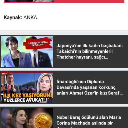
Nedir
Popüler
Kaynak:
ANKA
Programlar
Sağlık
Japonya'nın ilk kadın başbakanı
Takaichi'nin bilinmeyenleri!
Thatcher hayranı, sağcı
Spor
muhafazakar
Teknoloji
İmamoğlu'nun Diploma
Davası'nda yaşanan korkunç
Türkiye'nin Geleceği
anları Ahmet Özer'in kızı Seraf
Özer anlattı!
Türkiye'nin Gündemi
Nobel Barış ödülünü alan Maria
Yerel Gündem
Corina Machado aslında bir