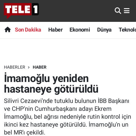
Anında Manşet
Son Dakika
Nöbetçi Eczaneler
Son Dakika
Haber
Ekonomi
Dünya
Teknolo
Başka Sohbetler
Haber
Hava Durumu
Belgesel
Ekonomi
Namaz Vakitleri
HABERLER
HABER
Bilim turu
Dünya
Trafik Durumu
İmamoğlu yeniden
Bilim ve Teknoloji Evreni
Teknoloji
Süper Lig Puan Durumu ve Fikstür
hastaneye götürüldü
Silivri Cezaevi'nde tutuklu bulunun İBB Başkanı
Doğa Konuşuyor
Sağlık
Tüm Manşetler
ve CHP'nin Cumhurbaşkanı adayı Ekrem
Dünya
Spor
Son Dakika Haberleri
İmamoğlu, bel ağrısı nedeniyle rutin kontrol için
ikinci kez hastaneye götürüldü. İmamoğlu'n un
Ege Saati
Yayın Akışı
Haber Arşivi
bel MR'ı çekildi.