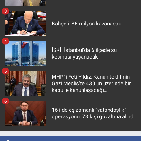
3
Bahçeli: 86 milyon kazanacak
4
İSKİ: İstanbul'da 6 ilçede su
kesintisi yaşanacak
5
MHP’li Feti Yıldız: Kanun teklifinin
Gazi Meclis'te 430’un üzerinde bir
kabulle kanunlaşacağı
görülmektedir
6
16 ilde eş zamanlı “vatandaşlık”
operasyonu: 73 kişi gözaltına alındı