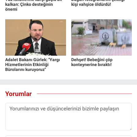
kalkan: Çinko desteğinin
kişi vahşice öldürdü!
önemi
Adalet Bakanı Gürlek: "Yargı
Dehşet! Bebeğini çöp
Hizmetlerinin Etkinliği
konteynerine bıraktı!
Bürolarını kuruyoruz"
Yorumlar