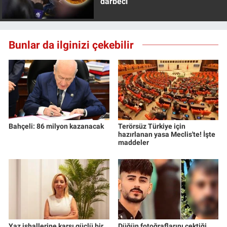
darbeci
Yerel Yaşam
Canlı Yayın
Bunlar da ilginizi çekebilir
Bahçeli: 86 milyon kazanacak
Terörsüz Türkiye için
hazırlanan yasa Meclis'te! İşte
maddeler
Yaz ishallerine karşı güçlü bir
Düğün fotoğraflarını çektiği