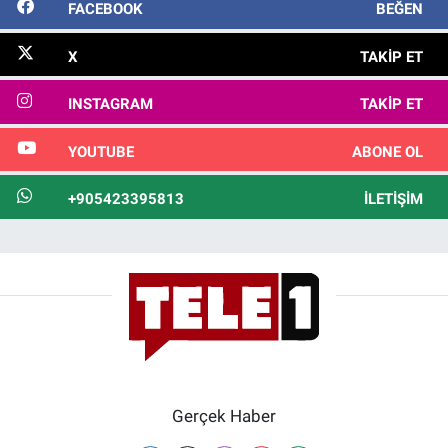
FACEBOOK
BEĞEN
X
TAKIP ET
INSTAGRAM
TAKIP ET
YOUTUBE
ABONE OL
+905423395813
İLETIŞIM
Gerçek Haber