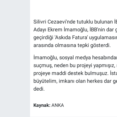
Gündem Özel
Silivri Cezaevi'nde tutuklu bulunan
Günün görüntüsü
Adayı Ekrem İmamoğlu, İBB'nin dar ge
geçirdiği 'Askıda Fatura' uygulamas
Haber
arasında olmasına tepki gösterdi.
İlan
İmamoğlu, sosyal medya hesabından 
suçmuş, neden bu projeyi yapmışız,
Kimdir
projeye maddi destek bulmuşuz. İst
Koronavirüs
büyütelim, imkanı olan herkes dar gel
dedi.
Kültür Sanat
Kaynak:
ANKA
Ne demişti