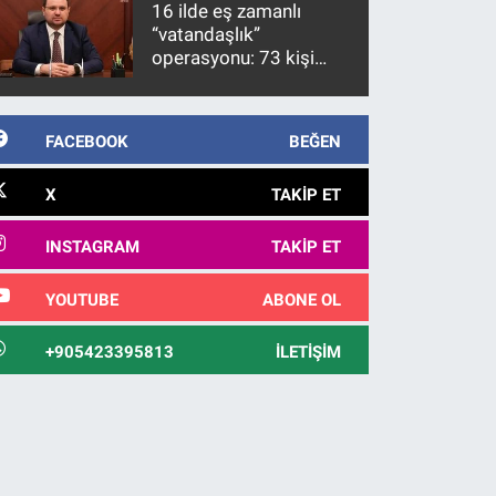
16 ilde eş zamanlı
görülmektedir
“vatandaşlık”
operasyonu: 73 kişi
gözaltına alındı
FACEBOOK
BEĞEN
X
TAKIP ET
INSTAGRAM
TAKIP ET
YOUTUBE
ABONE OL
+905423395813
İLETIŞIM