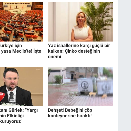
ürkiye için
Yaz ishallerine karşı güçlü bir
 yasa Meclis'te! İşte
kalkan: Çinko desteğinin
önemi
anı Gürlek: "Yargı
Dehşet! Bebeğini çöp
in Etkinliği
konteynerine bıraktı!
 kuruyoruz"