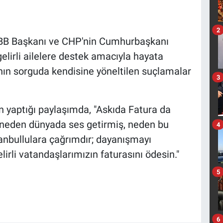
2
 İBB Başkanı ve CHP'nin Cumhurbaşkanı
lirli ailelere destek amacıyla hayata
ının sorguda kendisine yöneltilen suçlamalar
3
yaptığı paylaşımda, "Askıda Fatura da
 neden dünyada ses getirmiş, neden bu
4
anbullulara çağrımdır; dayanışmayı
irli vatandaşlarımızın faturasını ödesin."
5
6