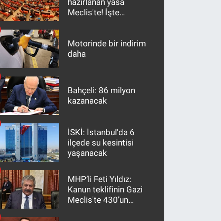
hazırlanan yasa
Meclis'te! İşte
maddeler
Motorinde bir indirim
daha
Bahçeli: 86 milyon
kazanacak
İSKİ: İstanbul'da 6
ilçede su kesintisi
yaşanacak
MHP’li Feti Yıldız:
Kanun teklifinin Gazi
Meclis'te 430’un
üzerinde bir kabulle
kanunlaşacağı