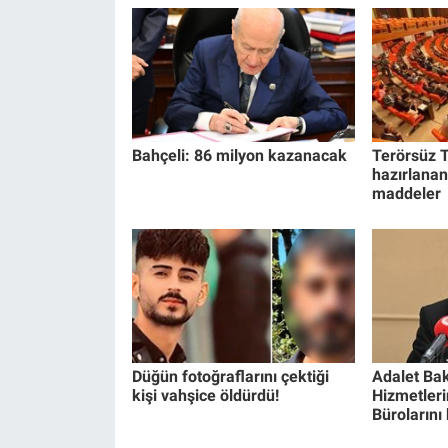
Yerel Yaşam
Canlı Yayın
Bahçeli: 86 milyon kazanacak
Terörsüz T
hazırlanan
maddeler
Düğün fotoğraflarını çektiği
Adalet Bak
kişi vahşice öldürdü!
Hizmetlerin
Bürolarını