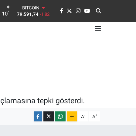
BITCOIN
°
10
79.591,74
-1.82
DOLAR
45,43620
0.02
EURO
53,38690
0.19
STERLİN
61,60380
0.18
G.ALTIN
6862,09000
0.19
BİST100
14.598,00
0
uçlamasına tepki gösterdi.
-
+
A
A