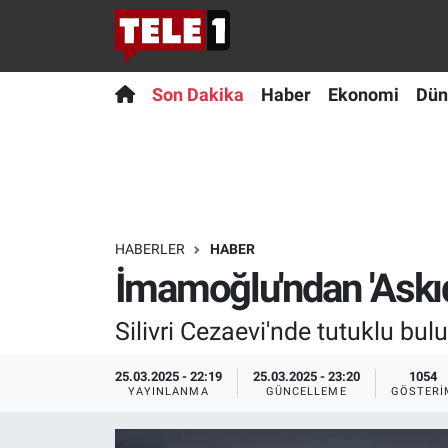
Anında Manşet
Son Dakika
Nöbetçi Eczaneler
Son Dakika
Haber
Ekonomi
Dün
Başka Sohbetler
Haber
Hava Durumu
Belgesel
Ekonomi
Namaz Vakitleri
Bilim turu
Dünya
Trafik Durumu
HABERLER
HABER
İmamoğlu'ndan 'Askıd
Bilim ve Teknoloji Evreni
Teknoloji
Süper Lig Puan Durumu ve Fikstür
Silivri Cezaevi'nde tutuklu b
Doğa Konuşuyor
Sağlık
Tüm Manşetler
25.03.2025 - 22:19
25.03.2025 - 23:20
1054
Dünya
Spor
Son Dakika Haberleri
YAYINLANMA
GÜNCELLEME
GÖSTERI
Ege Saati
Yayın Akışı
Haber Arşivi