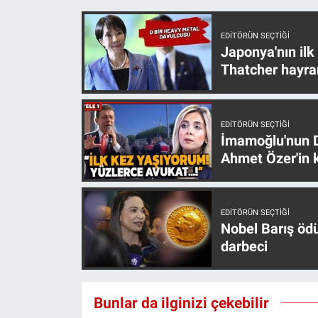
Nedir
EDITÖRÜN SEÇTIĞI
Popüler
Japonya'nın ilk
Thatcher hayra
Programlar
Sağlık
EDITÖRÜN SEÇTIĞI
İmamoğlu'nun D
Spor
Ahmet Özer'in k
Teknoloji
EDITÖRÜN SEÇTIĞI
Türkiye'nin Geleceği
Nobel Barış öd
darbeci
Türkiye'nin Gündemi
Yerel Gündem
Bunlar da ilginizi çekebilir