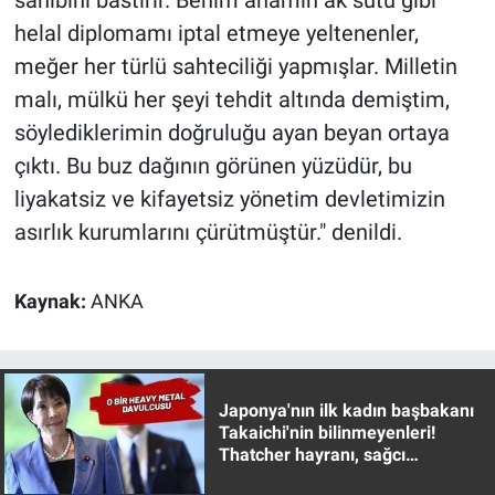
sahibini bastırır. Benim anamın ak sütü gibi
Nedir
helal diplomamı iptal etmeye yeltenenler,
Popüler
meğer her türlü sahteciliği yapmışlar. Milletin
malı, mülkü her şeyi tehdit altında demiştim,
Programlar
söylediklerimin doğruluğu ayan beyan ortaya
çıktı. Bu buz dağının görünen yüzüdür, bu
Sağlık
liyakatsiz ve kifayetsiz yönetim devletimizin
asırlık kurumlarını çürütmüştür." denildi.
Spor
Teknoloji
Kaynak:
ANKA
Türkiye'nin Geleceği
Türkiye'nin Gündemi
Japonya'nın ilk kadın başbakanı
Takaichi'nin bilinmeyenleri!
Thatcher hayranı, sağcı
Yerel Gündem
muhafazakar