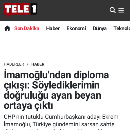
Anında Manşet
Son Dakika
Nöbetçi Eczaneler
Son Dakika
Haber
Ekonomi
Dünya
Teknolo
Başka Sohbetler
Haber
Hava Durumu
Belgesel
Ekonomi
Namaz Vakitleri
HABERLER
HABER
Bilim turu
Dünya
Trafik Durumu
İmamoğlu'ndan diploma
Bilim ve Teknoloji Evreni
Teknoloji
Süper Lig Puan Durumu ve Fikstür
çıkışı: Söylediklerimin
doğruluğu ayan beyan
Doğa Konuşuyor
Sağlık
Tüm Manşetler
ortaya çıktı
Dünya
Spor
Son Dakika Haberleri
CHP'nin tutuklu Cumhurbaşkanı adayı Ekrem
İmamoğlu, Türkiye gündemini sarsan sahte
Ege Saati
Yayın Akışı
Haber Arşivi