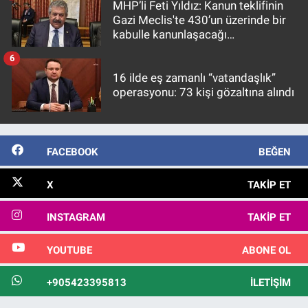
MHP’li Feti Yıldız: Kanun teklifinin
Gazi Meclis'te 430’un üzerinde bir
kabulle kanunlaşacağı
görülmektedir
6
16 ilde eş zamanlı “vatandaşlık”
operasyonu: 73 kişi gözaltına alındı
FACEBOOK
BEĞEN
X
TAKIP ET
INSTAGRAM
TAKIP ET
YOUTUBE
ABONE OL
+905423395813
İLETIŞIM