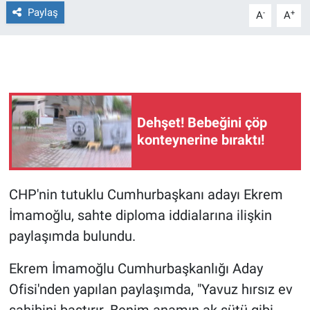
Paylaş
-
+
A
A
Gündem Özel
Günün görüntüsü
Haber
Dehşet! Bebeğini çöp
İlan
konteynerine bıraktı!
Kimdir
CHP'nin tutuklu Cumhurbaşkanı adayı Ekrem
Koronavirüs
İmamoğlu, sahte diploma iddialarına ilişkin
paylaşımda bulundu.
Kültür Sanat
Ekrem İmamoğlu Cumhurbaşkanlığı Aday
Ne demişti
Ofisi'nden yapılan paylaşımda, "Yavuz hırsız ev