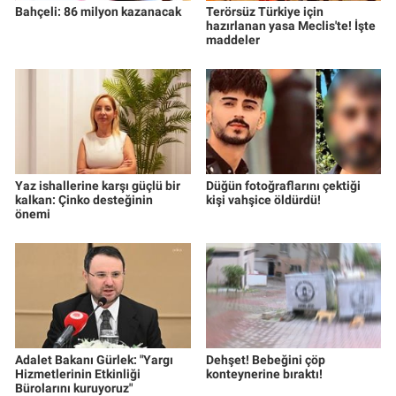
Bahçeli: 86 milyon kazanacak
Terörsüz Türkiye için
hazırlanan yasa Meclis'te! İşte
maddeler
Yaz ishallerine karşı güçlü bir
Düğün fotoğraflarını çektiği
kalkan: Çinko desteğinin
kişi vahşice öldürdü!
önemi
Adalet Bakanı Gürlek: "Yargı
Dehşet! Bebeğini çöp
Hizmetlerinin Etkinliği
konteynerine bıraktı!
Bürolarını kuruyoruz"