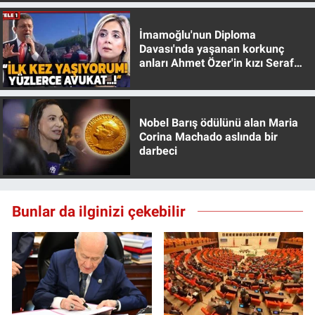
Yerel Yaşam
İmamoğlu'nun Diploma
Canlı Yayın
Davası'nda yaşanan korkunç
anları Ahmet Özer'in kızı Seraf
Özer anlattı!
Nobel Barış ödülünü alan Maria
Corina Machado aslında bir
darbeci
Bunlar da ilginizi çekebilir