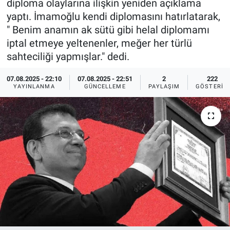
diploma olaylarına ilişkin yeniden açıklama
yaptı. İmamoğlu kendi diplomasını hatırlatarak,
Ege'den Esintiler
İletişim
" Benim anamın ak sütü gibi helal diplomamı
iptal etmeye yeltenenler, meğer her türlü
Eğitim
sahteciliği yapmışlar." dedi.
Eğlence
07.08.2025 - 22:10
07.08.2025 - 22:51
2
222
YAYINLANMA
GÜNCELLEME
PAYLAŞIM
GÖSTERIM
Ekonomi
Forum
Gerçeğin İzinde
Gün Başlıyor
Gün Bitiyor
Gün Ortası