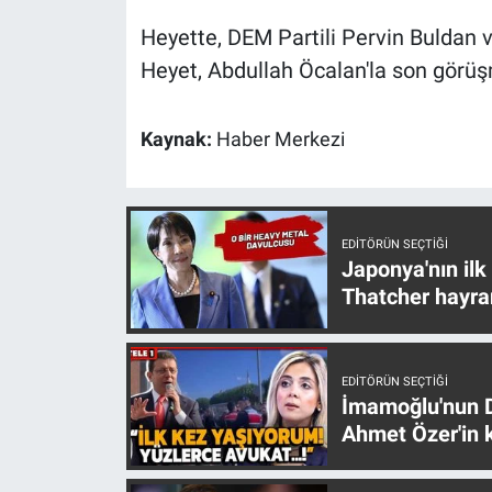
Yerel Yaşam
Heyette, DEM Partili Pervin Buldan
Heyet, Abdullah Öcalan'la son görüş
Canlı Yayın
Kaynak:
Haber Merkezi
EDITÖRÜN SEÇTIĞI
Japonya'nın ilk
Thatcher hayra
EDITÖRÜN SEÇTIĞI
İmamoğlu'nun D
Ahmet Özer'in k