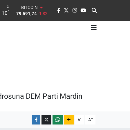
BITCOIN
°
10
79.591,74
-1.82
DOLAR
45,43620
0.02
EURO
53,38690
0.19
STERLİN
61,60380
0.18
G.ALTIN
6862,09000
0.19
BİST100
14.598,00
0
kadrosuna DEM Parti Mardin
-
+
A
A