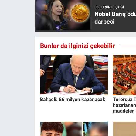
EDITÖRÜN SEÇTIĞI
Nobel Barış öd
darbeci
Bunlar da ilginizi çekebilir
Bahçeli: 86 milyon kazanacak
Terörsüz T
hazırlanan
maddeler