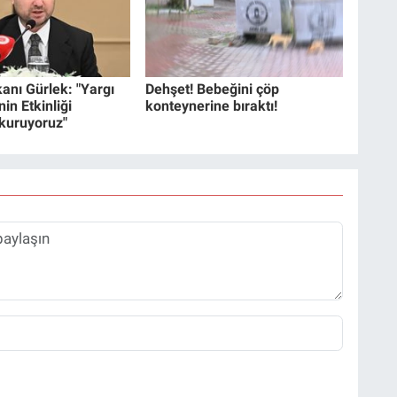
anı Gürlek: "Yargı
Dehşet! Bebeğini çöp
in Etkinliği
konteynerine bıraktı!
 kuruyoruz"