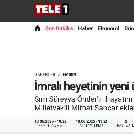
Anında Manşet
Son Dakika
Nöbetçi Eczaneler
Son Dakika
Haber
Ekonomi
Dün
Başka Sohbetler
Haber
Hava Durumu
Belgesel
Ekonomi
Namaz Vakitleri
Bilim turu
Dünya
Trafik Durumu
HABERLER
HABER
İmralı heyetinin yeni 
Bilim ve Teknoloji Evreni
Teknoloji
Süper Lig Puan Durumu ve Fikstür
Sırrı Süreyya Önder'in hayatı
Doğa Konuşuyor
Sağlık
Tüm Manşetler
Milletvekili Mithat Sancar ekle
Dünya
Spor
Son Dakika Haberleri
18.06.2025 - 10:22
18.06.2025 - 13:21
2
YAYINLANMA
GÜNCELLEME
PAYLAŞI
Ege Saati
Yayın Akışı
Haber Arşivi