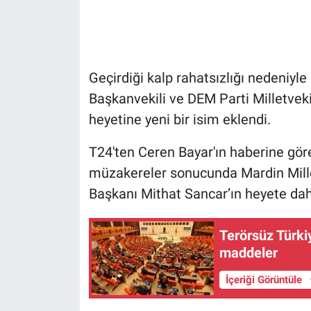
Gündem Özel
Günün görüntüsü
Geçirdiği kalp rahatsızlığı nedeniyl
Başkanvekili ve DEM Parti Milletvekil
Haber
heyetine yeni bir isim eklendi.
İlan
T24'ten Ceren Bayar'ın haberine göre,
müzakereler sonucunda Mardin Mill
Kimdir
Başkanı Mithat Sancar’ın heyete dahi
Koronavirüs
Terörsüz Türkiy
Kültür Sanat
maddeler
İçeriği Görüntüle
Ne demişti