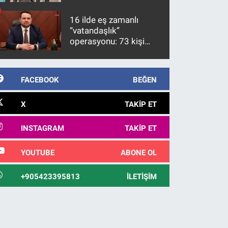
firari FETÖ hükümlüsü
10 yıl sonra yakalandı
16 ilde eş zamanlı
“vatandaşlık”
operasyonu: 73 kişi
gözaltına alındı
FACEBOOK
BEĞEN
X
TAKIP ET
INSTAGRAM
TAKIP ET
YOUTUBE
ABONE OL
+905423395813
İLETIŞIM