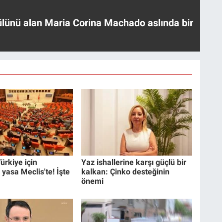
ülünü alan Maria Corina Machado aslında bir
ürkiye için
Yaz ishallerine karşı güçlü bir
 yasa Meclis'te! İşte
kalkan: Çinko desteğinin
önemi