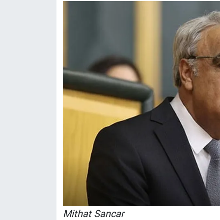
Nedir
Popüler
Programlar
Sağlık
Spor
Teknoloji
Türkiye'nin Geleceği
Türkiye'nin Gündemi
Yerel Gündem
Mithat Sancar