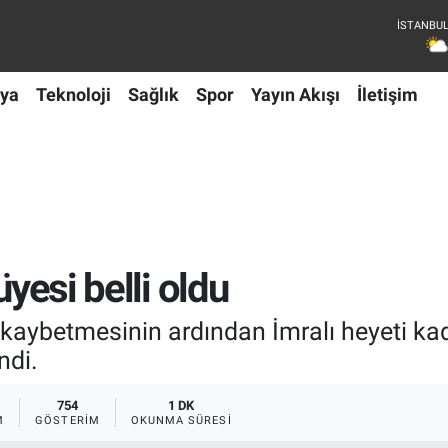
ya
Teknoloji
Sağlık
Spor
Yayın Akışı
İletişim
üyesi belli oldu
nı kaybetmesinin ardından İmralı heyeti 
ndi.
754
1 DK
M
GÖSTERIM
OKUNMA SÜRESI