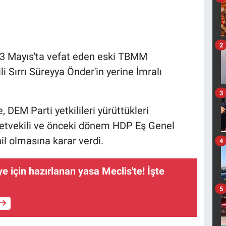
2
e 3 Mayıs'ta vefat eden eski TBMM
i Sırrı Süreyya Önder'in yerine İmralı
3
 DEM Parti yetkilileri yürüttükleri
etvekili ve önceki dönem HDP Eş Genel
l olmasına karar verdi.
4
e için hazırlanan yasa Meclis'te! İşte
5