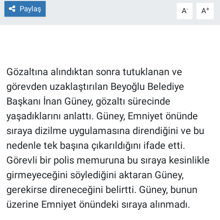
Paylaş
-
+
A
A
Gündem Özel
Günün görüntüsü
Gözaltına alındıktan sonra tutuklanan ve
Haber
görevden uzaklaştırılan Beyoğlu Belediye
İlan
Başkanı İnan Güney, gözaltı sürecinde
yaşadıklarını anlattı. Güney, Emniyet önünde
Kimdir
sıraya dizilme uygulamasına direndiğini ve bu
nedenle tek başına çıkarıldığını ifade etti.
Koronavirüs
Görevli bir polis memuruna bu sıraya kesinlikle
Kültür Sanat
girmeyeceğini söylediğini aktaran Güney,
gerekirse direneceğini belirtti. Güney, bunun
Ne demişti
üzerine Emniyet önündeki sıraya alınmadı.