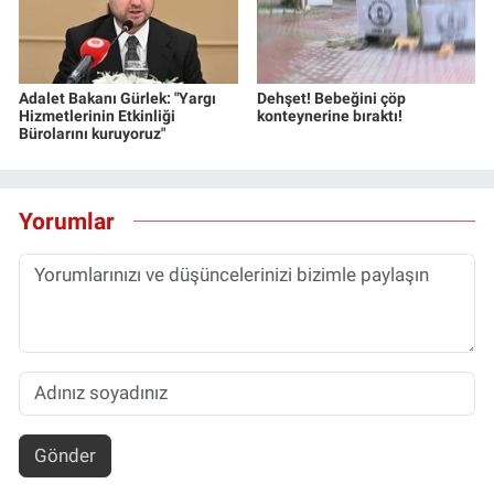
Adalet Bakanı Gürlek: "Yargı
Dehşet! Bebeğini çöp
Hizmetlerinin Etkinliği
konteynerine bıraktı!
Bürolarını kuruyoruz"
Yorumlar
Gönder