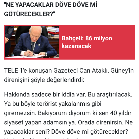
Nedir
"NE YAPACAKLAR DÖVE DÖVE Mİ
GÖTÜRECEKLER?"
Popüler
Programlar
Bahçeli: 86 milyon
kazanacak
Sağlık
Spor
TELE 1'e konuşan Gazeteci Can Ataklı, Güney'in
direnişini şöyle değerlendirdi:
Teknoloji
Hakkında sadece bir iddia var. Bu araştırılacak.
Türkiye'nin Geleceği
Ya bu böyle terörist yakalanmış gibi
giremezsin. Bakıyorum diyorum ki sen 40 yıldır
Türkiye'nin Gündemi
siyaset yapan adamsın ya. Orada direnirsin. Ne
Yerel Gündem
yapacaklar seni? Döve döve mi götürecekler?