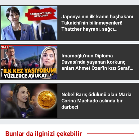
Japonya'nın ilk kadın başbakanı
Takaichi'nin bilinmeyenleri!
Thatcher hayranı, sağcı
muhafazakar
İmamoğlu'nun Diploma
Davası'nda yaşanan korkunç
anları Ahmet Özer'in kızı Seraf
Özer anlattı!
Nobel Barış ödülünü alan Maria
Corina Machado aslında bir
darbeci
Bunlar da ilginizi çekebilir