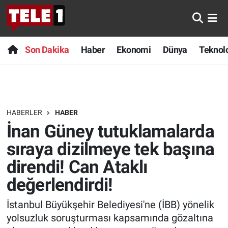
Anında Manşet
Son Dakika
Nöbetçi Eczaneler
Son Dakika
Haber
Ekonomi
Dünya
Teknolo
Başka Sohbetler
Haber
Hava Durumu
Belgesel
Ekonomi
Namaz Vakitleri
HABERLER
HABER
Bilim turu
Dünya
Trafik Durumu
İnan Güney tutuklamalarda
Bilim ve Teknoloji Evreni
Teknoloji
Süper Lig Puan Durumu ve Fikstür
sıraya dizilmeye tek başına
direndi! Can Ataklı
Doğa Konuşuyor
Sağlık
Tüm Manşetler
değerlendirdi!
Dünya
Spor
Son Dakika Haberleri
İstanbul Büyükşehir Belediyesi'ne (İBB) yönelik
yolsuzluk soruşturması kapsamında gözaltına
Ege Saati
Yayın Akışı
Haber Arşivi