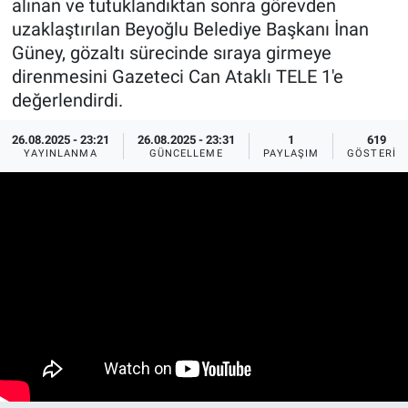
alınan ve tutuklandıktan sonra görevden
uzaklaştırılan Beyoğlu Belediye Başkanı İnan
Ege'den Esintiler
İletişim
Güney, gözaltı sürecinde sıraya girmeye
direnmesini Gazeteci Can Ataklı TELE 1'e
Eğitim
değerlendirdi.
Eğlence
26.08.2025 - 23:21
26.08.2025 - 23:31
1
619
YAYINLANMA
GÜNCELLEME
PAYLAŞIM
GÖSTERIM
Ekonomi
Forum
Gerçeğin İzinde
Gün Başlıyor
Gün Bitiyor
Gün Ortası