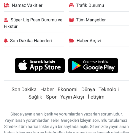
Namaz Vakitleri
Trafik Durumu
Süper Lig Puan Durumu ve
Tüm Manşetler
Fikstür
Son Dakika Haberleri
Haber Arşivi
Son Dakika
Haber
Ekonomi
Dünya
Teknoloji
Sağlık
Spor
Yayın Akışı
İletişim
Sitede yayınlanan içerik ve yorumlardan yazarları sorumludur.
Yayınlanan yorumlardan Tele1 Gerçekleri İzleyin sorumlu tutulamaz.
Sitedeki tüm harici linkler ayrı bir sayfada açılır. Sitemizde yayınlanan
haber, köşe yazıları ve fotoğraflar izin alınmaksızın kaynak gösterilse