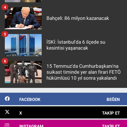
4
Bahçeli: 86 milyon kazanacak
5
İSKİ: İstanbul'da 6 ilçede su
kesintisi yaşanacak
6
15 Temmuz'da Cumhurbaşkanı'na
suikast timinde yer alan firari FETÖ
hükümlüsü 10 yıl sonra yakalandı
FACEBOOK
BEĞEN
X
TAKIP ET
INSTAGRAM
TAKIP ET