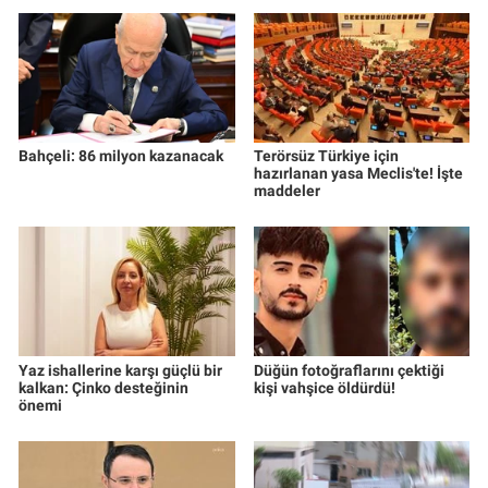
Bahçeli: 86 milyon kazanacak
Terörsüz Türkiye için
hazırlanan yasa Meclis'te! İşte
maddeler
Yaz ishallerine karşı güçlü bir
Düğün fotoğraflarını çektiği
kalkan: Çinko desteğinin
kişi vahşice öldürdü!
önemi