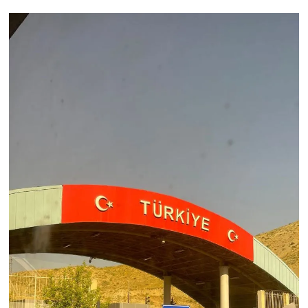
Nedir
Popüler
Programlar
Sağlık
Spor
Teknoloji
Türkiye'nin Geleceği
Türkiye'nin Gündemi
Yerel Gündem