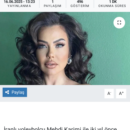
16.06.2025 - 13:23
1
496
1 DK
YAYINLANMA
PAYLAŞIM
GÖSTERIM
OKUNMA SÜRESI
Ege'den Esintiler
İletişim
Eğitim
Eğlence
Ekonomi
Forum
Gerçeğin İzinde
Paylaş
-
+
A
A
Gün Başlıyor
Gün Bitiyor
Gün Ortası
İranlı voleybolcu Mehdi Karimi ile iki yıl önce