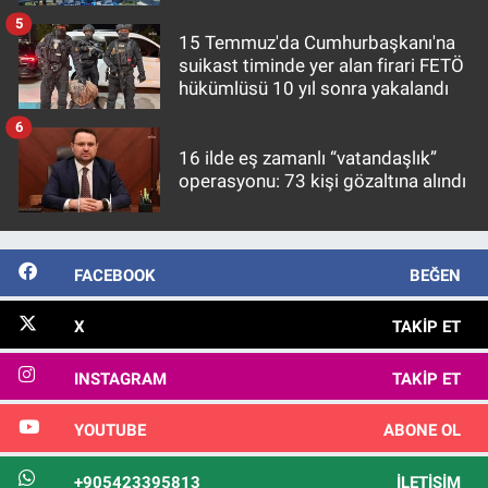
5
15 Temmuz'da Cumhurbaşkanı'na
suikast timinde yer alan firari FETÖ
hükümlüsü 10 yıl sonra yakalandı
6
16 ilde eş zamanlı “vatandaşlık”
operasyonu: 73 kişi gözaltına alındı
FACEBOOK
BEĞEN
X
TAKIP ET
INSTAGRAM
TAKIP ET
YOUTUBE
ABONE OL
+905423395813
İLETIŞIM