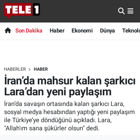
Anında Manşet
Son Dakika
Nöbetçi Eczaneler
Son Dakika
Haber
Ekonomi
Dünya
Teknolo
Başka Sohbetler
Haber
Hava Durumu
Belgesel
Ekonomi
Namaz Vakitleri
HABERLER
HABER
Bilim turu
Dünya
Trafik Durumu
İran’da mahsur kalan şarkıcı
Bilim ve Teknoloji Evreni
Teknoloji
Süper Lig Puan Durumu ve Fikstür
Lara’dan yeni paylaşım
İran’da savaşın ortasında kalan şarkıcı Lara,
Doğa Konuşuyor
Sağlık
Tüm Manşetler
sosyal medya hesabından yaptığı yeni paylaşım
Dünya
Spor
Son Dakika Haberleri
ile Türkiye’ye döndüğünü açıkladı. Lara,
"Allah'ım sana şükürler olsun" dedi.
Ege Saati
Yayın Akışı
Haber Arşivi