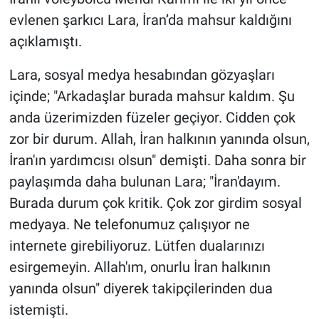
evlenen şarkıcı Lara, İran’da mahsur kaldığını
Gündem Özel
açıklamıştı.
Günün görüntüsü
Lara, sosyal medya hesabından gözyaşları
içinde; "Arkadaşlar burada mahsur kaldım. Şu
Haber
anda üzerimizden füzeler geçiyor. Cidden çok
zor bir durum. Allah, İran halkının yanında olsun,
İlan
İran'ın yardımcısı olsun" demişti. Daha sonra bir
Kimdir
paylaşımda daha bulunan Lara; "İran'dayım.
Burada durum çok kritik. Çok zor girdim sosyal
Koronavirüs
medyaya. Ne telefonumuz çalışıyor ne
internete girebiliyoruz. Lütfen dualarınızı
Kültür Sanat
esirgemeyin. Allah'ım, onurlu İran halkının
yanında olsun" diyerek takipçilerinden dua
Ne demişti
istemişti.