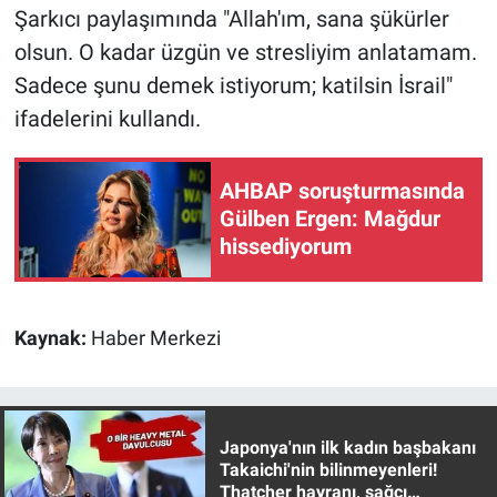
Şarkıcı paylaşımında "Allah'ım, sana şükürler
olsun. O kadar üzgün ve stresliyim anlatamam.
Sadece şunu demek istiyorum; katilsin İsrail"
ifadelerini kullandı.
AHBAP soruşturmasında
Gülben Ergen: Mağdur
hissediyorum
Kaynak:
Haber Merkezi
Japonya'nın ilk kadın başbakanı
Takaichi'nin bilinmeyenleri!
Thatcher hayranı, sağcı