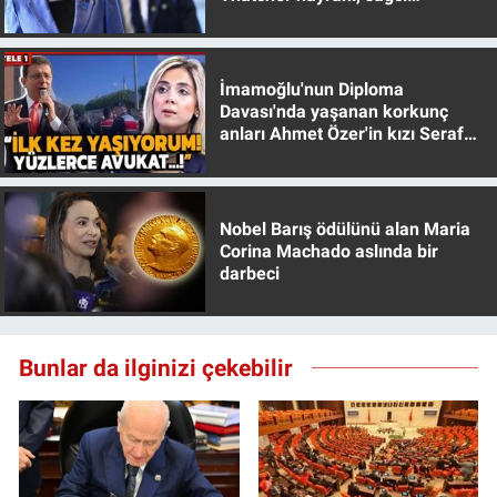
muhafazakar
İmamoğlu'nun Diploma
Davası'nda yaşanan korkunç
anları Ahmet Özer'in kızı Seraf
Özer anlattı!
Nobel Barış ödülünü alan Maria
Corina Machado aslında bir
darbeci
Bunlar da ilginizi çekebilir