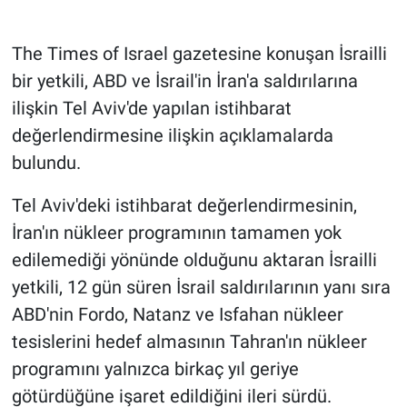
Gündem Özel
The Times of Israel gazetesine konuşan İsrailli
bir yetkili, ABD ve İsrail'in İran'a saldırılarına
Günün görüntüsü
ilişkin Tel Aviv'de yapılan istihbarat
değerlendirmesine ilişkin açıklamalarda
Haber
bulundu.
İlan
Tel Aviv'deki istihbarat değerlendirmesinin,
Kimdir
İran'ın nükleer programının tamamen yok
edilemediği yönünde olduğunu aktaran İsrailli
Koronavirüs
yetkili, 12 gün süren İsrail saldırılarının yanı sıra
ABD'nin Fordo, Natanz ve Isfahan nükleer
Kültür Sanat
tesislerini hedef almasının Tahran'ın nükleer
Ne demişti
programını yalnızca birkaç yıl geriye
götürdüğüne işaret edildiğini ileri sürdü.