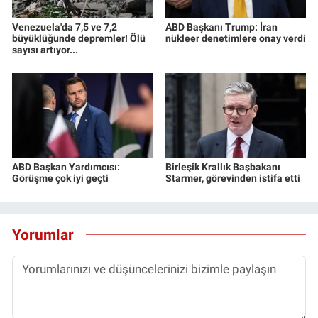
Venezuela'da 7,5 ve 7,2
ABD Başkanı Trump: İran
büyüklüğünde depremler! Ölü
nükleer denetimlere onay verdi
sayısı artıyor...
ABD Başkan Yardımcısı:
Birleşik Krallık Başbakanı
Görüşme çok iyi geçti
Starmer, görevinden istifa etti
Yorumlar