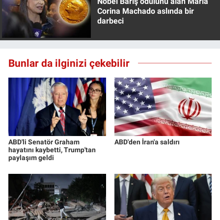
Nobel Barış ödülünü alan Maria
Corina Machado aslında bir
darbeci
Bunlar da ilginizi çekebilir
ABD'li Senatör Graham
ABD'den İran'a saldırı
hayatını kaybetti, Trump'tan
paylaşım geldi