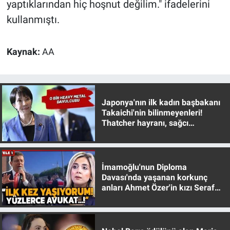
yaptıklarından hiç hoşnut değilim." ifadelerini
kullanmıştı.
Kaynak:
AA
Japonya'nın ilk kadın başbakanı
Takaichi'nin bilinmeyenleri!
Thatcher hayranı, sağcı
muhafazakar
İmamoğlu'nun Diploma
Davası'nda yaşanan korkunç
anları Ahmet Özer'in kızı Seraf
Özer anlattı!