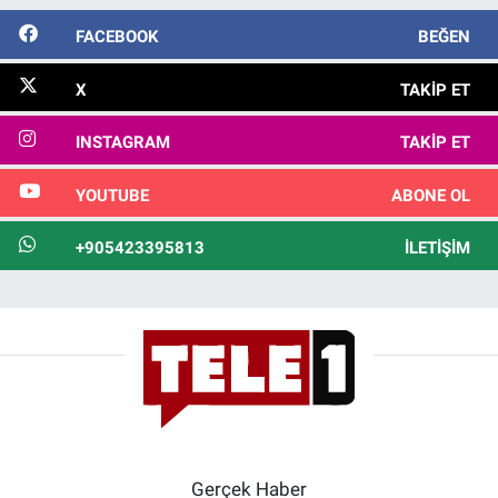
FACEBOOK
BEĞEN
X
TAKIP ET
INSTAGRAM
TAKIP ET
YOUTUBE
ABONE OL
+905423395813
İLETIŞIM
Gerçek Haber