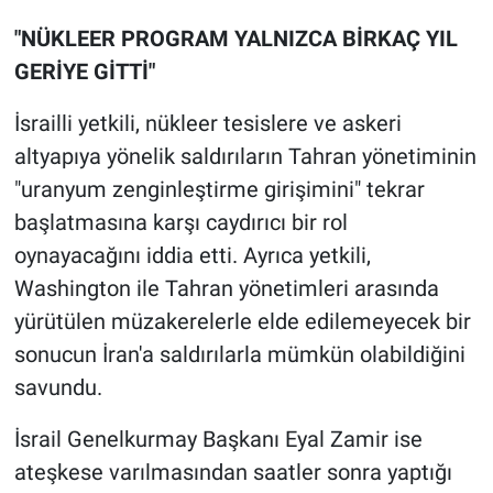
Nedir
"NÜKLEER PROGRAM YALNIZCA BİRKAÇ YIL
Popüler
GERİYE GİTTİ"
Programlar
İsrailli yetkili, nükleer tesislere ve askeri
altyapıya yönelik saldırıların Tahran yönetiminin
Sağlık
"uranyum zenginleştirme girişimini" tekrar
başlatmasına karşı caydırıcı bir rol
Spor
oynayacağını iddia etti. Ayrıca yetkili,
Washington ile Tahran yönetimleri arasında
Teknoloji
yürütülen müzakerelerle elde edilemeyecek bir
Türkiye'nin Geleceği
sonucun İran'a saldırılarla mümkün olabildiğini
savundu.
Türkiye'nin Gündemi
İsrail Genelkurmay Başkanı Eyal Zamir ise
Yerel Gündem
ateşkese varılmasından saatler sonra yaptığı