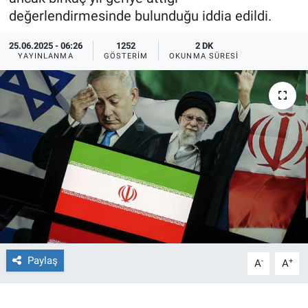
değerlendirmesinde bulunduğu iddia edildi.
Ege'den Esintiler
İletişim
25.06.2025 - 06:26
1252
2 DK
YAYINLANMA
GÖSTERIM
OKUNMA SÜRESI
Eğitim
Eğlence
Ekonomi
Forum
Gerçeğin İzinde
Gün Başlıyor
Paylaş
-
+
A
A
Gün Bitiyor
Gün Ortası