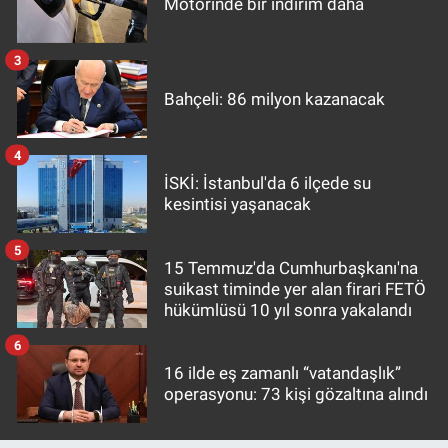
Motorinde bir indirim daha
3
Bahçeli: 86 milyon kazanacak
4
İSKİ: İstanbul'da 6 ilçede su
kesintisi yaşanacak
5
15 Temmuz'da Cumhurbaşkanı'na
suikast timinde yer alan firari FETÖ
hükümlüsü 10 yıl sonra yakalandı
6
16 ilde eş zamanlı “vatandaşlık”
operasyonu: 73 kişi gözaltına alındı