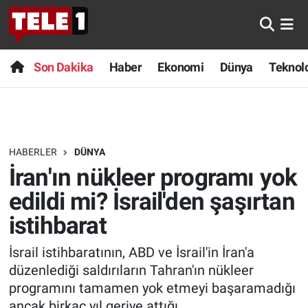
Anında Manşet
Son Dakika
Nöbetçi Eczaneler
Son Dakika
Haber
Ekonomi
Dünya
Teknolo
Başka Sohbetler
Haber
Hava Durumu
Belgesel
Ekonomi
Namaz Vakitleri
HABERLER
DÜNYA
Bilim turu
Dünya
Trafik Durumu
İran'ın nükleer programı yok
Bilim ve Teknoloji Evreni
Teknoloji
Süper Lig Puan Durumu ve Fikstür
edildi mi? İsrail'den şaşırtan
istihbarat
Doğa Konuşuyor
Sağlık
Tüm Manşetler
İsrail istihbaratının, ABD ve İsrail'in İran'a
Dünya
Spor
Son Dakika Haberleri
düzenlediği saldırıların Tahran'ın nükleer
programını tamamen yok etmeyi başaramadığı
Ege Saati
Yayın Akışı
Haber Arşivi
ancak birkaç yıl geriye attığı