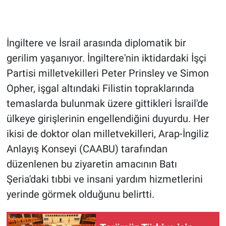
Gündem Özel
İngiltere ve İsrail arasında diplomatik bir
Günün görüntüsü
gerilim yaşanıyor. İngiltere'nin iktidardaki İşçi
Partisi milletvekilleri Peter Prinsley ve Simon
Haber
Opher, işgal altındaki Filistin topraklarında
İlan
temaslarda bulunmak üzere gittikleri İsrail'de
ülkeye girişlerinin engellendiğini duyurdu. Her
Kimdir
ikisi de doktor olan milletvekilleri, Arap-İngiliz
Anlayış Konseyi (CAABU) tarafından
Koronavirüs
düzenlenen bu ziyaretin amacının Batı
Kültür Sanat
Şeria'daki tıbbi ve insani yardım hizmetlerini
yerinde görmek olduğunu belirtti.
Ne demişti