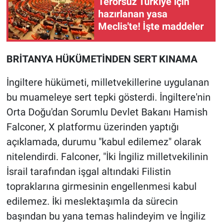
Terörsüz Türkiye için
Nedir
hazırlanan yasa
Meclis'te! İşte maddeler
Popüler
Programlar
BRİTANYA HÜKÜMETİNDEN SERT KINAMA
Sağlık
İngiltere hükümeti, milletvekillerine uygulanan
bu muameleye sert tepki gösterdi. İngiltere'nin
Spor
Orta Doğu'dan Sorumlu Devlet Bakanı Hamish
Falconer, X platformu üzerinden yaptığı
Teknoloji
açıklamada, durumu "kabul edilemez" olarak
Türkiye'nin Geleceği
nitelendirdi. Falconer, "İki İngiliz milletvekilinin
İsrail tarafından işgal altındaki Filistin
Türkiye'nin Gündemi
topraklarına girmesinin engellenmesi kabul
edilemez. İki meslektaşımla da sürecin
Yerel Gündem
başından bu yana temas halindeyim ve İngiliz