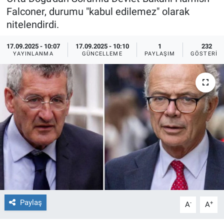
Falconer, durumu "kabul edilemez" olarak
Ege'den Esintiler
İletişim
nitelendirdi.
Eğitim
17.09.2025 - 10:07
17.09.2025 - 10:10
1
232
YAYINLANMA
GÜNCELLEME
PAYLAŞIM
GÖSTERIM
Eğlence
Ekonomi
Forum
Gerçeğin İzinde
Gün Başlıyor
Gün Bitiyor
Paylaş
-
+
A
A
Gün Ortası