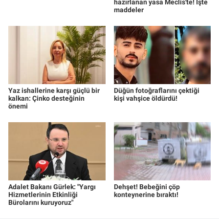
hazırlanan yasa Meclis'te! İşte
maddeler
Yaz ishallerine karşı güçlü bir
Düğün fotoğraflarını çektiği
kalkan: Çinko desteğinin
kişi vahşice öldürdü!
önemi
Adalet Bakanı Gürlek: "Yargı
Dehşet! Bebeğini çöp
Hizmetlerinin Etkinliği
konteynerine bıraktı!
Bürolarını kuruyoruz"