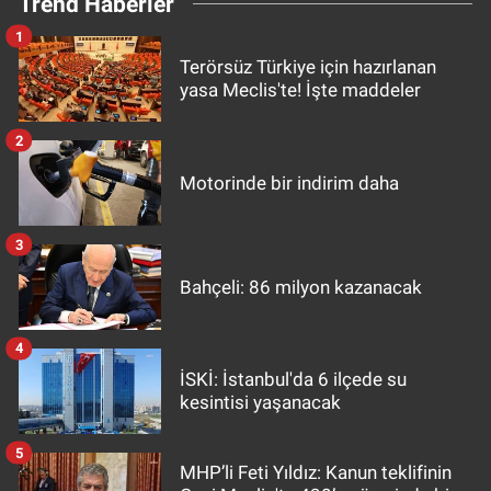
Trend Haberler
1
Terörsüz Türkiye için hazırlanan
yasa Meclis'te! İşte maddeler
2
Motorinde bir indirim daha
3
Bahçeli: 86 milyon kazanacak
4
İSKİ: İstanbul'da 6 ilçede su
kesintisi yaşanacak
5
MHP’li Feti Yıldız: Kanun teklifinin