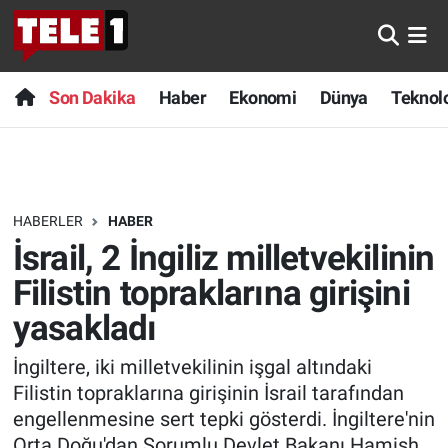
Anında Manşet
Son Dakika
Nöbetçi Eczaneler
Son Dakika
Haber
Ekonomi
Dünya
Teknolo
Başka Sohbetler
Haber
Hava Durumu
Belgesel
Ekonomi
Namaz Vakitleri
HABERLER
HABER
Bilim turu
Dünya
Trafik Durumu
İsrail, 2 İngiliz milletvekilinin
Bilim ve Teknoloji Evreni
Teknoloji
Süper Lig Puan Durumu ve Fikstür
Filistin topraklarına girişini
yasakladı
Doğa Konuşuyor
Sağlık
Tüm Manşetler
İngiltere, iki milletvekilinin işgal altındaki
Dünya
Spor
Son Dakika Haberleri
Filistin topraklarına girişinin İsrail tarafından
engellenmesine sert tepki gösterdi. İngiltere'nin
Ege Saati
Yayın Akışı
Haber Arşivi
Orta Doğu'dan Sorumlu Devlet Bakanı Hamish