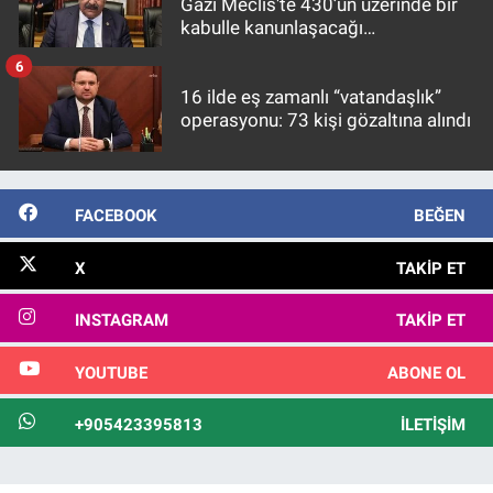
Gazi Meclis'te 430’un üzerinde bir
kabulle kanunlaşacağı
görülmektedir
6
16 ilde eş zamanlı “vatandaşlık”
operasyonu: 73 kişi gözaltına alındı
FACEBOOK
BEĞEN
X
TAKIP ET
INSTAGRAM
TAKIP ET
YOUTUBE
ABONE OL
+905423395813
İLETIŞIM