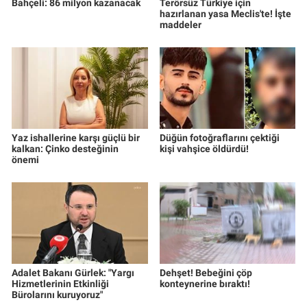
Bahçeli: 86 milyon kazanacak
Terörsüz Türkiye için
hazırlanan yasa Meclis'te! İşte
maddeler
Yaz ishallerine karşı güçlü bir
Düğün fotoğraflarını çektiği
kalkan: Çinko desteğinin
kişi vahşice öldürdü!
önemi
Adalet Bakanı Gürlek: "Yargı
Dehşet! Bebeğini çöp
Hizmetlerinin Etkinliği
konteynerine bıraktı!
Bürolarını kuruyoruz"