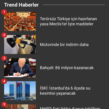
Trend Haberler
1
Terörsüz Türkiye için hazırlanan
yasa Meclis'te! İşte maddeler
2
Motorinde bir indirim daha
3
Bahçeli: 86 milyon kazanacak
4
İSKİ: İstanbul'da 6 ilçede su
kesintisi yaşanacak
5
MHP’li Feti Yıldız: Kanun teklifinin