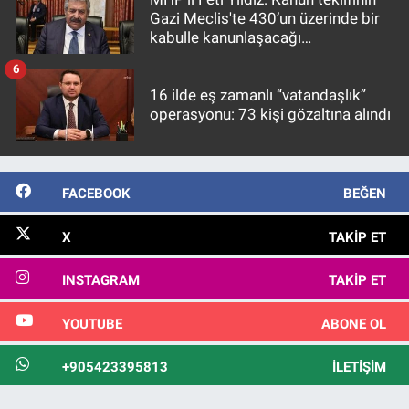
Gazi Meclis'te 430’un üzerinde bir
kabulle kanunlaşacağı
görülmektedir
6
16 ilde eş zamanlı “vatandaşlık”
operasyonu: 73 kişi gözaltına alındı
FACEBOOK
BEĞEN
X
TAKIP ET
INSTAGRAM
TAKIP ET
YOUTUBE
ABONE OL
+905423395813
İLETIŞIM