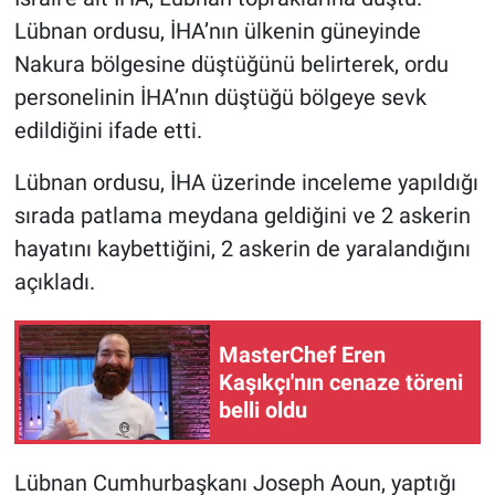
Lübnan ordusu, İHA’nın ülkenin güneyinde
Gündem Özel
Nakura bölgesine düştüğünü belirterek, ordu
personelinin İHA’nın düştüğü bölgeye sevk
Günün görüntüsü
edildiğini ifade etti.
Haber
Lübnan ordusu, İHA üzerinde inceleme yapıldığı
sırada patlama meydana geldiğini ve 2 askerin
İlan
hayatını kaybettiğini, 2 askerin de yaralandığını
Kimdir
açıkladı.
Koronavirüs
MasterChef Eren
Kaşıkçı'nın cenaze töreni
Kültür Sanat
belli oldu
Ne demişti
Lübnan Cumhurbaşkanı Joseph Aoun, yaptığı