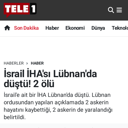
Anında Manşet
Son Dakika
Nöbetçi Eczaneler
Son Dakika
Haber
Ekonomi
Dünya
Teknolo
Başka Sohbetler
Haber
Hava Durumu
Belgesel
Ekonomi
Namaz Vakitleri
HABERLER
HABER
Bilim turu
Dünya
Trafik Durumu
İsrail İHA'sı Lübnan'da
Bilim ve Teknoloji Evreni
Teknoloji
Süper Lig Puan Durumu ve Fikstür
düştü! 2 ölü
İsrail'e ait bir İHA Lübnan'da düştü. Lübnan
Doğa Konuşuyor
Sağlık
Tüm Manşetler
ordusundan yapılan açıklamada 2 askerin
Dünya
Spor
Son Dakika Haberleri
hayatını kaybettiği, 2 askerin de yaralandığı
belirtildi.
Ege Saati
Yayın Akışı
Haber Arşivi