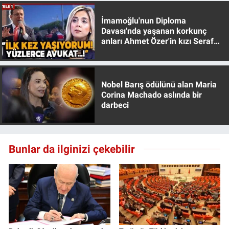
Yerel Yaşam
İmamoğlu'nun Diploma
Davası'nda yaşanan korkunç
Canlı Yayın
anları Ahmet Özer'in kızı Seraf
Özer anlattı!
Nobel Barış ödülünü alan Maria
Corina Machado aslında bir
darbeci
Bunlar da ilginizi çekebilir