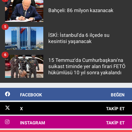
Bahçeli: 86 milyon kazanacak
5
İSKİ: İstanbul'da 6 ilçede su
kesintisi yaşanacak
6
15 Temmuz'da Cumhurbaşkanı'na
suikast timinde yer alan firari FETÖ
hükümlüsü 10 yıl sonra yakalandı
FACEBOOK
BEĞEN
X
TAKIP ET
INSTAGRAM
TAKIP ET