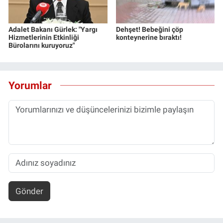
Adalet Bakanı Gürlek: "Yargı
Dehşet! Bebeğini çöp
Hizmetlerinin Etkinliği
konteynerine bıraktı!
Bürolarını kuruyoruz"
Yorumlar
Gönder