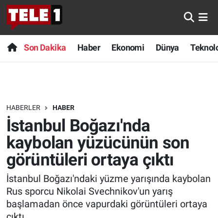
Anında Manşet
Son Dakika
Nöbetçi Eczaneler
Son Dakika
Haber
Ekonomi
Dünya
Teknolo
Başka Sohbetler
Haber
Hava Durumu
Belgesel
Ekonomi
Namaz Vakitleri
HABERLER
HABER
Bilim turu
Dünya
Trafik Durumu
İstanbul Boğazı'nda
Bilim ve Teknoloji Evreni
Teknoloji
Süper Lig Puan Durumu ve Fikstür
kaybolan yüzücünün son
görüntüleri ortaya çıktı
Doğa Konuşuyor
Sağlık
Tüm Manşetler
İstanbul Boğazı'ndaki yüzme yarışında kaybolan
Dünya
Spor
Son Dakika Haberleri
Rus sporcu Nikolai Svechnikov'un yarış
başlamadan önce vapurdaki görüntüleri ortaya
Ege Saati
Yayın Akışı
Haber Arşivi
çıktı.