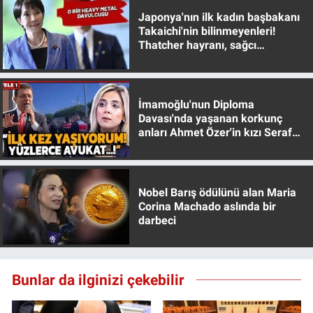
Yerel Yaşam
Japonya'nın ilk kadın başbakanı
Takaichi'nin bilinmeyenleri!
Thatcher hayranı, sağcı
Canlı Yayın
muhafazakar
İmamoğlu'nun Diploma
Davası'nda yaşanan korkunç
anları Ahmet Özer'in kızı Seraf
Özer anlattı!
Nobel Barış ödülünü alan Maria
Corina Machado aslında bir
darbeci
Bunlar da ilginizi çekebilir