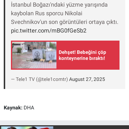
Nedir
İstanbul Boğazı'ndaki yüzme yarışında
kaybolan Rus sporcu Nikolai
Popüler
Svechnikov'un son görüntüleri ortaya çıktı.
pic.twitter.com/mBG0fGeSb2
Programlar
Sağlık
Dehşet! Bebeğini çöp
konteynerine bıraktı!
Spor
Teknoloji
— Tele1 TV (@tele1comtr)
August 27, 2025
Türkiye'nin Geleceği
Türkiye'nin Gündemi
Kaynak:
DHA
Yerel Gündem