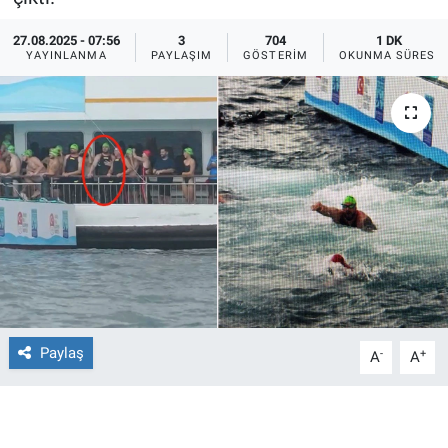
Ege'den Esintiler
İletişim
27.08.2025 - 07:56
3
704
1 DK
YAYINLANMA
PAYLAŞIM
GÖSTERIM
OKUNMA SÜRESI
Eğitim
Eğlence
Ekonomi
Forum
Gerçeğin İzinde
Gün Başlıyor
Paylaş
-
+
A
A
Gün Bitiyor
Gün Ortası