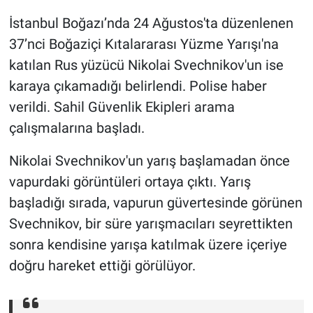
İstanbul Boğazı’nda 24 Ağustos'ta düzenlenen
Gündem Özel
37’nci Boğaziçi Kıtalararası Yüzme Yarışı'na
katılan Rus yüzücü Nikolai Svechnikov'un ise
Günün görüntüsü
karaya çıkamadığı belirlendi. Polise haber
Haber
verildi. Sahil Güvenlik Ekipleri arama
çalışmalarına başladı.
İlan
Nikolai Svechnikov'un yarış başlamadan önce
Kimdir
vapurdaki görüntüleri ortaya çıktı. Yarış
başladığı sırada, vapurun güvertesinde görünen
Koronavirüs
Svechnikov, bir süre yarışmacıları seyrettikten
sonra kendisine yarışa katılmak üzere içeriye
Kültür Sanat
doğru hareket ettiği görülüyor.
Ne demişti