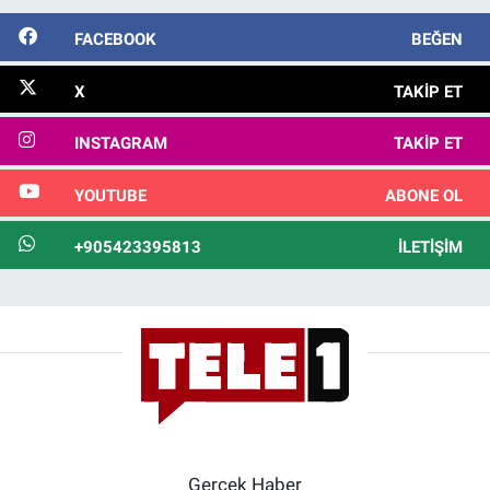
FACEBOOK
BEĞEN
X
TAKIP ET
INSTAGRAM
TAKIP ET
YOUTUBE
ABONE OL
+905423395813
İLETIŞIM
Gerçek Haber