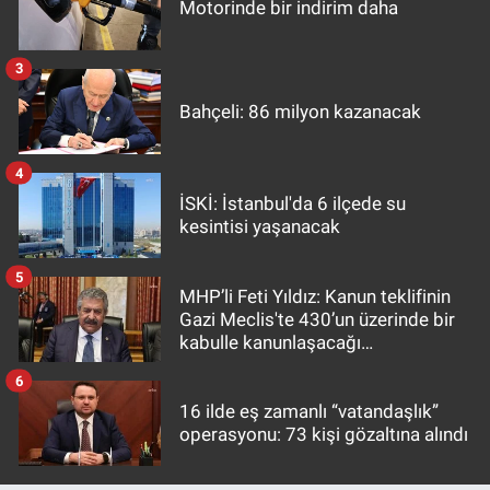
Motorinde bir indirim daha
3
Bahçeli: 86 milyon kazanacak
4
İSKİ: İstanbul'da 6 ilçede su
kesintisi yaşanacak
5
MHP’li Feti Yıldız: Kanun teklifinin
Gazi Meclis'te 430’un üzerinde bir
kabulle kanunlaşacağı
görülmektedir
6
16 ilde eş zamanlı “vatandaşlık”
operasyonu: 73 kişi gözaltına alındı