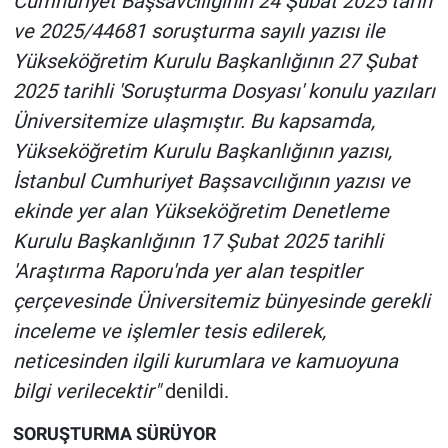
Cumhuriyet Başsavcılığının 24 Şubat 2025 tarih
Nedir
ve 2025/44681 soruşturma sayılı yazısı ile
Popüler
Yükseköğretim Kurulu Başkanlığının 27 Şubat
2025 tarihli 'Soruşturma Dosyası' konulu yazıları
Programlar
Üniversitemize ulaşmıştır. Bu kapsamda,
Yükseköğretim Kurulu Başkanlığının yazısı,
Sağlık
İstanbul Cumhuriyet Başsavcılığının yazısı ve
ekinde yer alan Yükseköğretim Denetleme
Spor
Kurulu Başkanlığının 17 Şubat 2025 tarihli
Teknoloji
'Araştırma Raporu'nda yer alan tespitler
çerçevesinde Üniversitemiz bünyesinde gerekli
Türkiye'nin Geleceği
inceleme ve işlemler tesis edilerek,
neticesinden ilgili kurumlara ve kamuoyuna
Türkiye'nin Gündemi
bilgi verilecektir"
denildi.
Yerel Gündem
SORUŞTURMA SÜRÜYOR