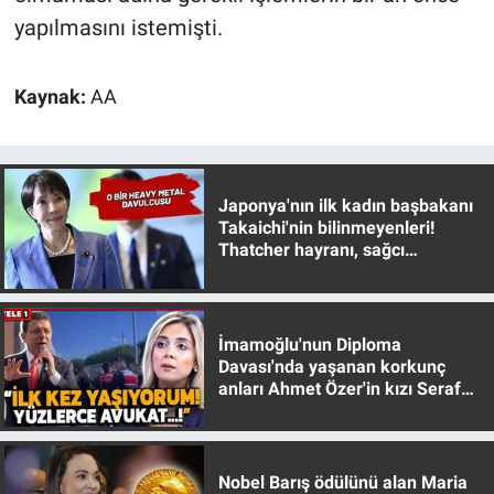
yapılmasını istemişti.
Kaynak:
AA
Japonya'nın ilk kadın başbakanı
Takaichi'nin bilinmeyenleri!
Thatcher hayranı, sağcı
muhafazakar
İmamoğlu'nun Diploma
Davası'nda yaşanan korkunç
anları Ahmet Özer'in kızı Seraf
Özer anlattı!
Nobel Barış ödülünü alan Maria