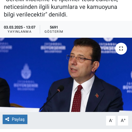
neticesinden ilgili kurumlara ve kamuoyuna
Ege'den Esintiler
İletişim
bilgi verilecektir" denildi.
Eğitim
03.03.2025 - 13:07
5691
YAYINLANMA
GÖSTERIM
Eğlence
Ekonomi
Forum
Gerçeğin İzinde
Gün Başlıyor
Gün Bitiyor
Paylaş
-
+
A
A
Gün Ortası