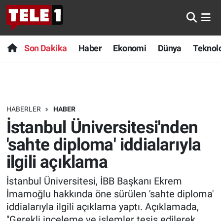
Anında Manşet
Son Dakika
Nöbetçi Eczaneler
Son Dakika
Haber
Ekonomi
Dünya
Teknolo
Başka Sohbetler
Haber
Hava Durumu
Belgesel
Ekonomi
Namaz Vakitleri
HABERLER
HABER
Bilim turu
Dünya
Trafik Durumu
İstanbul Üniversitesi'nden
Bilim ve Teknoloji Evreni
Teknoloji
Süper Lig Puan Durumu ve Fikstür
'sahte diploma' iddialarıyla
ilgili açıklama
Doğa Konuşuyor
Sağlık
Tüm Manşetler
İstanbul Üniversitesi, İBB Başkanı Ekrem
Dünya
Spor
Son Dakika Haberleri
İmamoğlu hakkında öne sürülen 'sahte diploma'
iddialarıyla ilgili açıklama yaptı. Açıklamada,
Ege Saati
Yayın Akışı
Haber Arşivi
"Gerekli inceleme ve işlemler tesis edilerek,