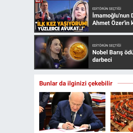
Yerel Yaşam
EDITÖRÜN SEÇTIĞI
İmamoğlu'nun D
Canlı Yayın
Ahmet Özer'in k
EDITÖRÜN SEÇTIĞI
Nobel Barış öd
darbeci
Bunlar da ilginizi çekebilir