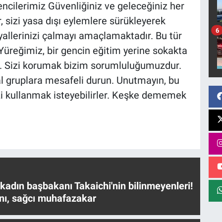
encilerimiz Güvenliğiniz ve geleceğiniz her
, sizi yasa dışı eylemlere sürükleyerek
6
ayallerinizi çalmayı amaçlamaktadır. Bu tür
 Yüreğimiz, bir gencin eğitim yerine sokakta
z. Sizi korumak bizim sorumluluğumuzdur.
yal gruplara mesafeli durun. Unutmayın, bu
izi kullanmak isteyebilirler. Keşke dememek
.
 kadın başbakanı Takaichi'nin bilinmeyenleri!
nı, sağcı muhafazakar