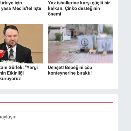
ürkiye için
Yaz ishallerine karşı güçlü bir
 yasa Meclis'te! İşte
kalkan: Çinko desteğinin
önemi
anı Gürlek: "Yargı
Dehşet! Bebeğini çöp
in Etkinliği
konteynerine bıraktı!
 kuruyoruz"