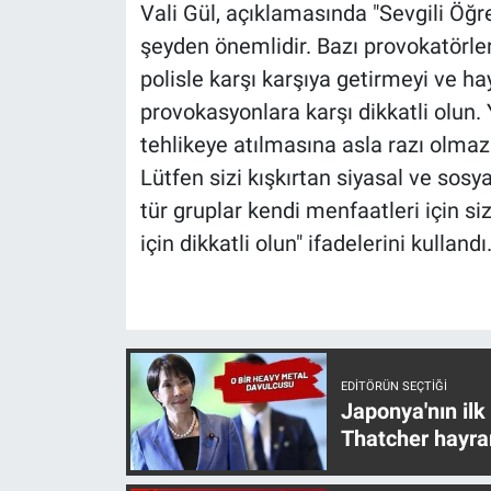
Nedir
Vali Gül, açıklamasında "Sevgili Öğr
şeyden önemlidir. Bazı provokatörler
Popüler
polisle karşı karşıya getirmeyi ve h
provokasyonlara karşı dikkatli olun.
Programlar
tehlikeye atılmasına asla razı olma
Lütfen sizi kışkırtan siyasal ve sos
Sağlık
tür gruplar kendi menfaatleri için s
Spor
için dikkatli olun" ifadelerini kullandı
Teknoloji
Türkiye'nin Geleceği
EDITÖRÜN SEÇTIĞI
Türkiye'nin Gündemi
Japonya'nın ilk
Thatcher hayra
Yerel Gündem