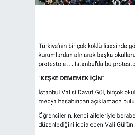
Gündem Özel
Günün görüntüsü
Haber
Türkiye'nin bir çok köklü lisesinde 
kurumlardan alınarak başka okullara 
İlan
protesto etti. İstanbul'da bu protesto
Kimdir
"KEŞKE DEMEMEK İÇİN"
Koronavirüs
İstanbul Valisi Davut Gül, birçok ok
medya hesabından açıklamada bulu
Kültür Sanat
Öğrencilerin, kendi aileleriyle berabe
Ne demişti
düzenlediğini iddia eden Vali Gül'ün