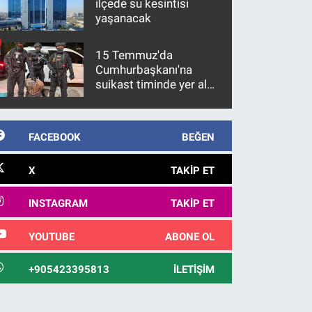
ilçede su kesintisi
yaşanacak
15 Temmuz'da
Cumhurbaşkanı'na
suikast timinde yer alan
firari FETÖ hükümlüsü
10 yıl sonra yakalandı
FACEBOOK
BEĞEN
X
TAKIP ET
INSTAGRAM
TAKIP ET
YOUTUBE
ABONE OL
+905423395813
İLETIŞIM