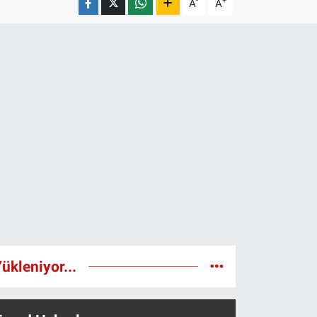
-
+
A
A
ükleniyor...