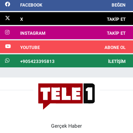
FACEBOOK
BEĞEN
X
TAKIP ET
INSTAGRAM
TAKIP ET
YOUTUBE
ABONE OL
+905423395813
İLETIŞIM
Gerçek Haber