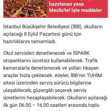
hazırlanan yasa
Meclis'te! İşte maddeler
Gündem Özel
Günün görüntüsü
İstanbul Büyükşehir Belediyesi (İBB), okulların
açılacağı 8 Eylül Pazartesi günü için
Haber
hazırlıklarını tamamladı.
İlan
Okul servisleri denetlenecek ve İSPARK
otoparklarını ücretsiz kullanabilecek. Trafik
Kimdir
kameralarla denetlenecek ve yolları tıkayan
Koronavirüs
araçlar hızla çekilecek. Aileler, İBB’nin TUHİM
sitesi üzerinden servis sürücü bilgilerine
Kültür Sanat
ulaşabilecek, güzergâh seçerek servis
ücretlerini hesaplayabilecek. Okulların açılacağı
Ne demişti
ilk gün 06.00 – 16.00 saatleri arasında toplu