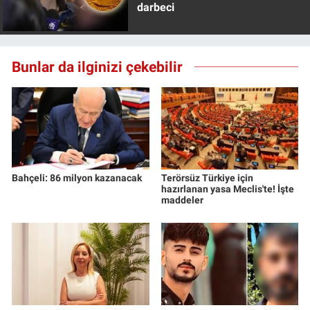
darbeci
Yerel Yaşam
Canlı Yayın
Bunlar da ilginizi çekebilir
Bahçeli: 86 milyon kazanacak
Terörsüz Türkiye için
hazırlanan yasa Meclis'te! İşte
maddeler