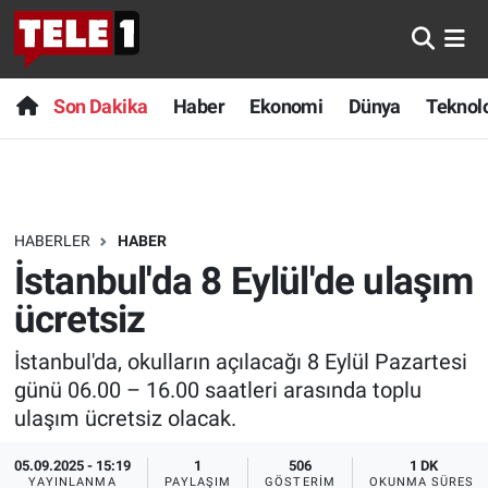
Anında Manşet
Son Dakika
Nöbetçi Eczaneler
Son Dakika
Haber
Ekonomi
Dünya
Teknolo
Başka Sohbetler
Haber
Hava Durumu
Belgesel
Ekonomi
Namaz Vakitleri
HABERLER
HABER
Bilim turu
Dünya
Trafik Durumu
İstanbul'da 8 Eylül'de ulaşım
Bilim ve Teknoloji Evreni
Teknoloji
Süper Lig Puan Durumu ve Fikstür
ücretsiz
İstanbul'da, okulların açılacağı 8 Eylül Pazartesi
Doğa Konuşuyor
Sağlık
Tüm Manşetler
günü 06.00 – 16.00 saatleri arasında toplu
Dünya
Spor
Son Dakika Haberleri
ulaşım ücretsiz olacak.
05.09.2025 - 15:19
1
506
1 DK
Ege Saati
Yayın Akışı
Haber Arşivi
YAYINLANMA
PAYLAŞIM
GÖSTERIM
OKUNMA SÜRESI