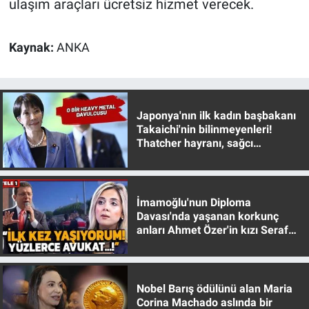
ulaşım araçları ücretsiz hizmet verecek.
Nedir
Popüler
Kaynak:
ANKA
Programlar
Sağlık
Japonya'nın ilk kadın başbakanı
Takaichi'nin bilinmeyenleri!
Thatcher hayranı, sağcı
Spor
muhafazakar
Teknoloji
İmamoğlu'nun Diploma
Türkiye'nin Geleceği
Davası'nda yaşanan korkunç
anları Ahmet Özer'in kızı Seraf
Özer anlattı!
Türkiye'nin Gündemi
Yerel Gündem
Nobel Barış ödülünü alan Maria
Corina Machado aslında bir