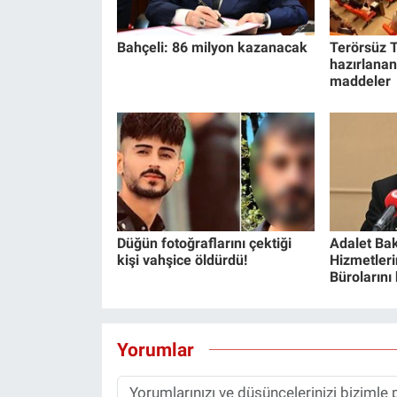
Bahçeli: 86 milyon kazanacak
Terörsüz T
hazırlanan
maddeler
Düğün fotoğraflarını çektiği
Adalet Bak
kişi vahşice öldürdü!
Hizmetlerin
Bürolarını
Yorumlar