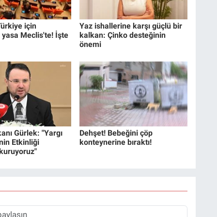
ürkiye için
Yaz ishallerine karşı güçlü bir
 yasa Meclis'te! İşte
kalkan: Çinko desteğinin
önemi
anı Gürlek: "Yargı
Dehşet! Bebeğini çöp
in Etkinliği
konteynerine bıraktı!
 kuruyoruz"