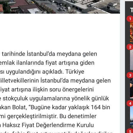
1
2
 tarihinde İstanbul’da meydana gelen
emlak ilanlarında fiyat artışına giden
ı uygulandığını açıkladı. Türkiye
3
lletvekillerinin İstanbul’da meydana gelen
at artışına ilişkin soru önergelerini
ile stokçuluk uygulamalarına yönelik günlük
4
Bakan Bolat, “Bugüne kadar yaklaşık 164 bin
i gerçekleştirilmiştir. Bu denetimler
ın Haksız Fiyat Değerlendirme Kurulu
5