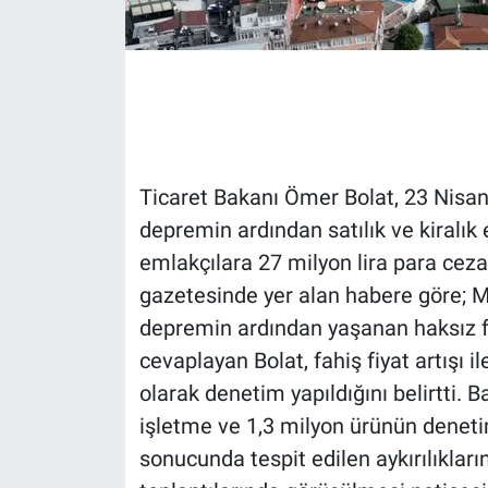
Gündem Özel
Günün görüntüsü
Haber
Ticaret Bakanı Ömer Bolat, 23 Nisan
İlan
depremin ardından satılık ve kiralık 
emlakçılara 27 milyon lira para cezas
Kimdir
gazetesinde yer alan habere göre; Mi
depremin ardından yaşanan haksız fiy
Koronavirüs
cevaplayan Bolat, fahiş fiyat artışı 
Kültür Sanat
olarak denetim yapıldığını belirtti. 
işletme ve 1,3 milyon ürünün denetim
Ne demişti
sonucunda tespit edilen aykırılıklar