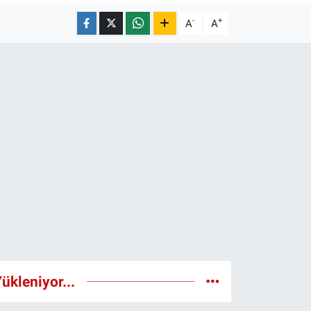
-
+
A
A
ükleniyor...