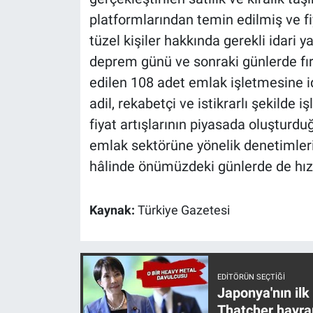
Yerel Yaşam
platformlarından temin edilmiş ve fiy
tüzel kişiler hakkında gerekli idari 
Canlı Yayın
deprem günü ve sonraki günlerde fırsat
edilen 108 adet emlak işletmesine i
adil, rekabetçi ve istikrarlı şekilde
fiyat artışlarının piyasada oluştur
emlak sektörüne yönelik denetimlerimi
hâlinde önümüzdeki günlerde de hız
Kaynak:
Türkiye Gazetesi
EDITÖRÜN SEÇTIĞI
Japonya'nın ilk
Thatcher hayra