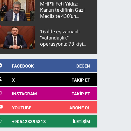
MHP’li Feti Yıldız:
Kanun teklifinin Gazi
Meclis'te 430’un
üzerinde bir kabulle
kanunlaşacağı
16 ilde eş zamanlı
görülmektedir
“vatandaşlık”
operasyonu: 73 kişi
gözaltına alındı
FACEBOOK
BEĞEN
X
TAKIP ET
INSTAGRAM
TAKIP ET
YOUTUBE
ABONE OL
+905423395813
İLETIŞIM