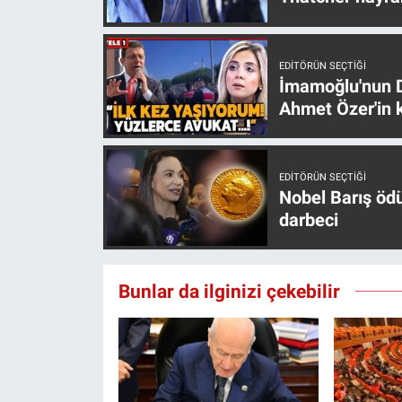
EDITÖRÜN SEÇTIĞI
İmamoğlu'nun D
Ahmet Özer'in k
EDITÖRÜN SEÇTIĞI
Nobel Barış öd
darbeci
Bunlar da ilginizi çekebilir