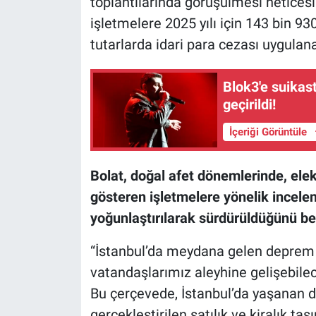
toplantılarında görüşülmesi neticesin
Nedir
işletmelere 2025 yılı için 143 bin 93
Popüler
tutarlarda idari para cezası uygulan
Programlar
Blok3'e suikast
geçirildi!
Sağlık
İçeriği Görüntüle
Spor
Bolat, doğal afet dönemlerinde, elek
Teknoloji
gösteren işletmelere yönelik incele
yoğunlaştırılarak sürdürüldüğünü beli
Türkiye'nin Geleceği
“İstanbul’da meydana gelen deprem
Türkiye'nin Gündemi
vatandaşlarımız aleyhine gelişebilec
Bu çerçevede, İstanbul’da yaşanan d
Yerel Gündem
gerçekleştirilen satılık ve kiralık taşı