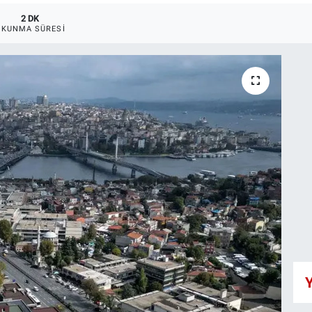
2 DK
OKUNMA SÜRESI
Y