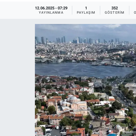
12.06.2025 - 07:29
1
352
Ege'den Esintiler
İletişim
YAYINLANMA
PAYLAŞIM
GÖSTERIM
Eğitim
Eğlence
Ekonomi
Forum
Gerçeğin İzinde
Gün Başlıyor
Gün Bitiyor
Gün Ortası