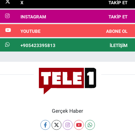
X
TAKIP ET
INSTAGRAM
TAKIP ET
YOUTUBE
ABONE OL
+905423395813
İLETIŞIM
Gerçek Haber