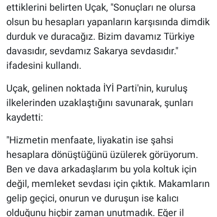
Nedir
ettiklerini belirten Uçak, "Sonuçları ne olursa
olsun bu hesapları yapanların karşısında dimdik
Popüler
durduk ve duracağız. Bizim davamız Türkiye
davasıdır, sevdamız Sakarya sevdasıdır."
Programlar
ifadesini kullandı.
Sağlık
Uçak, gelinen noktada İYİ Parti'nin, kuruluş
ilkelerinden uzaklaştığını savunarak, şunları
Spor
kaydetti:
Teknoloji
"Hizmetin menfaate, liyakatin ise şahsi
Türkiye'nin Geleceği
hesaplara dönüştüğünü üzülerek görüyorum.
Ben ve dava arkadaşlarım bu yola koltuk için
Türkiye'nin Gündemi
değil, memleket sevdası için çıktık. Makamların
gelip geçici, onurun ve duruşun ise kalıcı
Yerel Gündem
olduğunu hiçbir zaman unutmadık. Eğer il