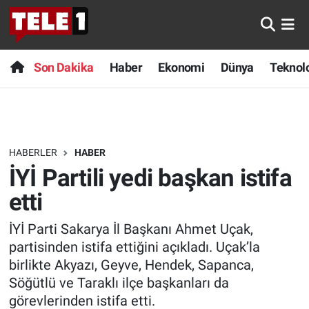
Anında Manşet
Son Dakika
Nöbetçi Eczaneler
Son Dakika
Haber
Ekonomi
Dünya
Teknolo
Başka Sohbetler
Haber
Hava Durumu
Belgesel
Ekonomi
Namaz Vakitleri
HABERLER
HABER
Bilim turu
Dünya
Trafik Durumu
İYİ Partili yedi başkan istifa
Bilim ve Teknoloji Evreni
Teknoloji
Süper Lig Puan Durumu ve Fikstür
etti
İYİ Parti Sakarya İl Başkanı Ahmet Uçak,
Doğa Konuşuyor
Sağlık
Tüm Manşetler
partisinden istifa ettiğini açıkladı. Uçak’la
Dünya
Spor
Son Dakika Haberleri
birlikte Akyazı, Geyve, Hendek, Sapanca,
Söğütlü ve Taraklı ilçe başkanları da
Ege Saati
Yayın Akışı
Haber Arşivi
görevlerinden istifa etti.