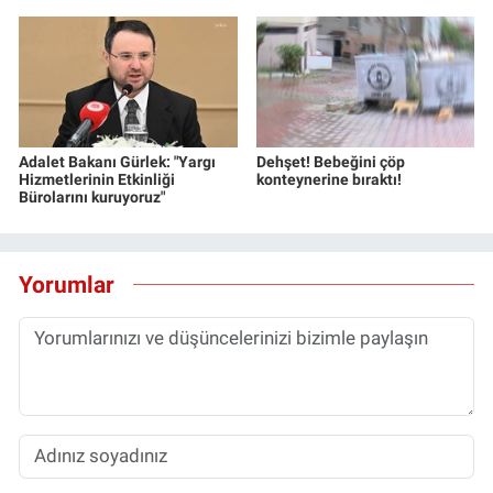
Adalet Bakanı Gürlek: "Yargı
Dehşet! Bebeğini çöp
Hizmetlerinin Etkinliği
konteynerine bıraktı!
Bürolarını kuruyoruz"
Yorumlar