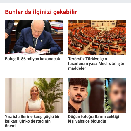
Bunlar da ilginizi çekebilir
Bahçeli: 86 milyon kazanacak
Terörsüz Türkiye için
hazırlanan yasa Meclis'te! İşte
maddeler
Yaz ishallerine karşı güçlü bir
Düğün fotoğraflarını çektiği
kalkan: Çinko desteğinin
kişi vahşice öldürdü!
önemi