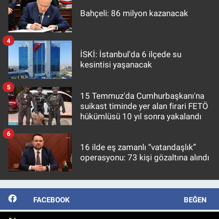
Bahçeli: 86 milyon kazanacak
4
İSKİ: İstanbul'da 6 ilçede su
kesintisi yaşanacak
5
15 Temmuz'da Cumhurbaşkanı'na
suikast timinde yer alan firari FETÖ
hükümlüsü 10 yıl sonra yakalandı
6
16 ilde eş zamanlı “vatandaşlık”
operasyonu: 73 kişi gözaltına alındı
FACEBOOK
BEĞEN