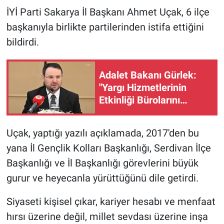
İYİ Parti Sakarya İl Başkanı Ahmet Uçak, 6 ilçe
Gündem Özel
başkanıyla birlikte partilerinden istifa ettiğini
bildirdi.
Günün görüntüsü
Adalet Bakanı Gürlek:
Haber
"Yargı Hizmetlerinin
Etkinliği Bürolarını
İlan
kuruyoruz"
Kimdir
Uçak, yaptığı yazılı açıklamada, 2017'den bu
yana İl Gençlik Kolları Başkanlığı, Serdivan İlçe
Koronavirüs
Başkanlığı ve İl Başkanlığı görevlerini büyük
Kültür Sanat
gurur ve heyecanla yürüttüğünü dile getirdi.
Siyaseti kişisel çıkar, kariyer hesabı ve menfaat
Ne demişti
hırsı üzerine değil, millet sevdası üzerine inşa