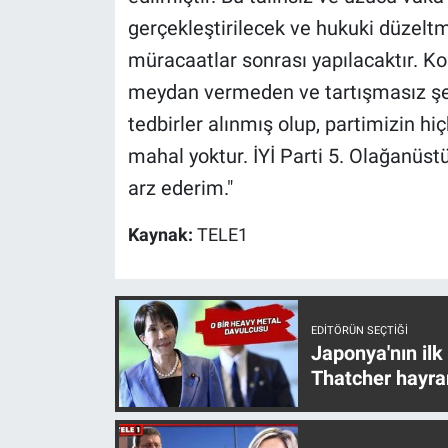
Nedir
gerçekleştirilecek ve hukuki düzelt
müracaatlar sonrası yapılacaktır. K
Popüler
meydan vermeden ve tartışmasız şeki
Programlar
tedbirler alınmış olup, partimizin 
mahal yoktur. İYİ Parti 5. Olağanüs
Sağlık
arz ederim."
Spor
Kaynak:
TELE1
Teknoloji
Türkiye'nin Geleceği
EDITÖRÜN SEÇTIĞI
Japonya'nın ilk
Türkiye'nin Gündemi
Thatcher hayra
Yerel Gündem