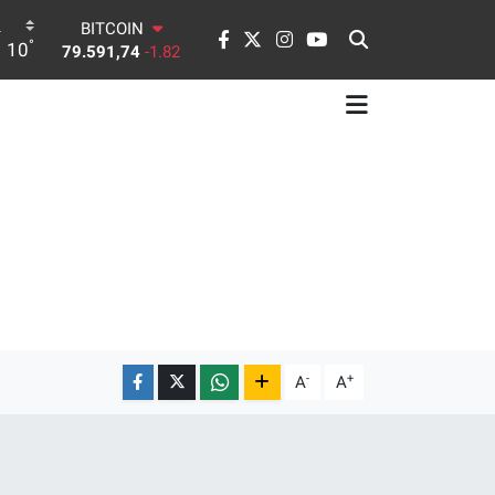
DOLAR
°
10
45,43620
0.02
EURO
53,38690
0.19
STERLİN
61,60380
0.18
G.ALTIN
6862,09000
0.19
BİST100
14.598,00
0
BITCOIN
79.591,74
-1.82
-
+
A
A