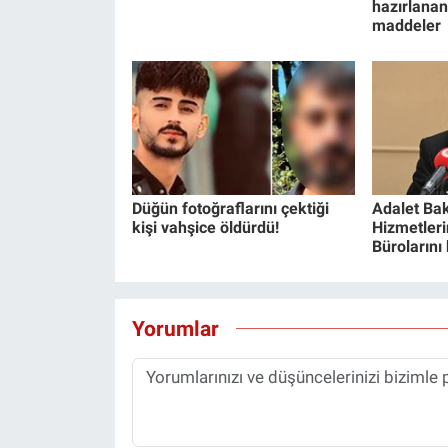
hazırlanan
maddeler
Düğün fotoğraflarını çektiği
Adalet Bak
kişi vahşice öldürdü!
Hizmetlerin
Bürolarını
Yorumlar