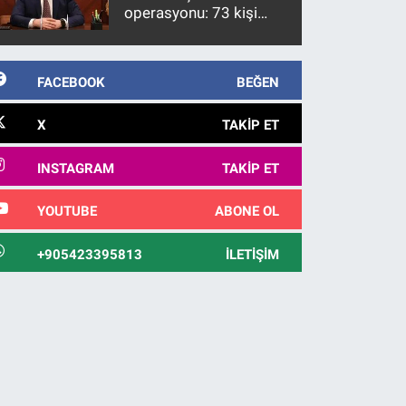
operasyonu: 73 kişi
gözaltına alındı
FACEBOOK
BEĞEN
X
TAKIP ET
INSTAGRAM
TAKIP ET
YOUTUBE
ABONE OL
+905423395813
İLETIŞIM