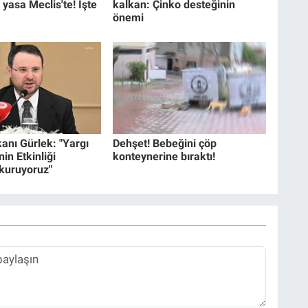
 yasa Meclis'te! İşte
kalkan: Çinko desteğinin
önemi
anı Gürlek: "Yargı
Dehşet! Bebeğini çöp
in Etkinliği
konteynerine bıraktı!
 kuruyoruz"