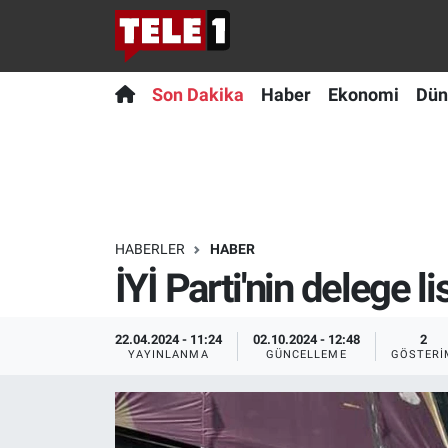
Anında Manşet
Son Dakika
Nöbetçi Eczaneler
Son Dakika
Haber
Ekonomi
Dün
Başka Sohbetler
Haber
Hava Durumu
Belgesel
Ekonomi
Namaz Vakitleri
Bilim turu
Dünya
Trafik Durumu
HABERLER
HABER
İYİ Parti'nin delege l
Bilim ve Teknoloji Evreni
Teknoloji
Süper Lig Puan Durumu ve Fikstür
Doğa Konuşuyor
Sağlık
Tüm Manşetler
22.04.2024 - 11:24
02.10.2024 - 12:48
2
YAYINLANMA
GÜNCELLEME
GÖSTERI
Dünya
Spor
Son Dakika Haberleri
Ege Saati
Yayın Akışı
Haber Arşivi