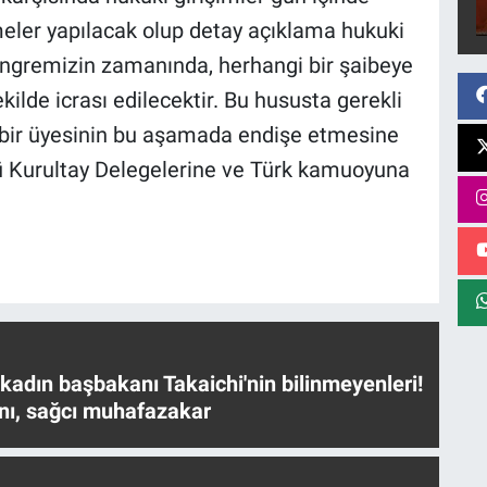
meler yapılacak olup detay açıklama hukuki
ongremizin zamanında, herhangi bir şaibeye
lde icrası edilecektir. Bu hususta gerekli
hiçbir üyesinin bu aşamada endişe etmesine
tü Kurultay Delegelerine ve Türk kamuoyuna
 kadın başbakanı Takaichi'nin bilinmeyenleri!
nı, sağcı muhafazakar