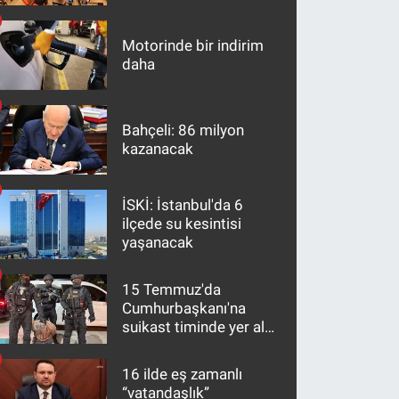
maddeler
Motorinde bir indirim
daha
Bahçeli: 86 milyon
kazanacak
İSKİ: İstanbul'da 6
ilçede su kesintisi
yaşanacak
15 Temmuz'da
Cumhurbaşkanı'na
suikast timinde yer alan
firari FETÖ hükümlüsü
10 yıl sonra yakalandı
16 ilde eş zamanlı
“vatandaşlık”