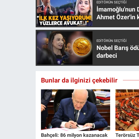
EDITÖRÜN SEÇTIĞI
Yerel Yaşam
İmamoğlu'nun D
Ahmet Özer'in k
Canlı Yayın
EDITÖRÜN SEÇTIĞI
Nobel Barış öd
darbeci
Bunlar da ilginizi çekebilir
Bahçeli: 86 milyon kazanacak
Terörsüz T