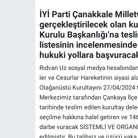
İYİ Parti Çanakkale Millet
Gündem Özel
gerçekleştirilecek olan k
Günün görüntüsü
Kurulu Başkanlığı'na tesli
listesinin incelenmesinde 
Haber
hukuki yollara başvuracak
İlan
Rıdvan Uz sosyal medya hesabından ya
ler ve Cesurlar Hareketinin siyasi al
Kimdir
Olağanüstü Kurultayını 27/04/2024 t
Koronavirüs
Merkezimiz tarafından Çankaya İlçe
tarihinde teslim edilen kurultay del
Kültür Sanat
seçilme hakkına halel getiren ve 14
Ne demişti
darbe vuracak SİSTEMLİ VE ORGANİ
edilmiştir. Bu talihsiz ve üzücü vaka