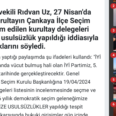
2
vekili Rıdvan Uz, 27 Nisan'da
urultayın Çankaya İlçe Seçim
m edilen kurultay delegeleri
3
usulsüzlük yapıldığı iddiasıyla
larını söyledi.
4
ptığı paylaşımda şu ifadeleri kullandı: "İYİ
anda vücut bulmuş hali olan İYİ Partimiz, 5.
arihinde gerçekleştirecektir. Genel
5
 Seçim Kurulu Başkanlığına 19/04/2024
egeleri listesinin incelenmesinde seçme ve
6 yıllık demokratik seçim geleneğimize
6
ZE USULSÜZLÜKLER yapıldığı tespit
 karşısında hukuki girişimler gün içinde