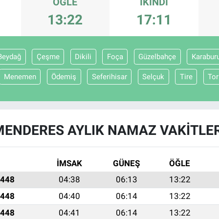
ÖĞLE
İKINDI
13:22
17:11
Beydağ
Çeşme
Dikili
Foça
Güzelbahçe
Karabur
Menemen
Ödemiş
Seferihisar
Selçuk
Tire
Tor
MENDERES AYLIK NAMAZ VAKITLER
İMSAK
GÜNEŞ
ÖĞLE
1448
04:38
06:13
13:22
1448
04:40
06:14
13:22
1448
04:41
06:14
13:22