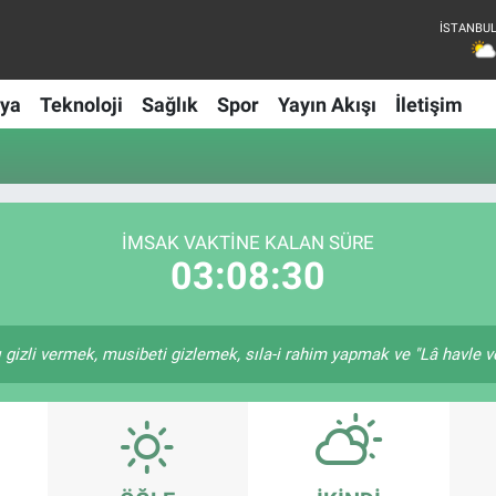
ya
Teknoloji
Sağlık
Spor
Yayın Akışı
İletişim
İMSAK VAKTİNE KALAN SÜRE
03:08:30
gizli vermek, musibeti gizlemek, sıla-i rahim yapmak ve "Lâ havle ve 