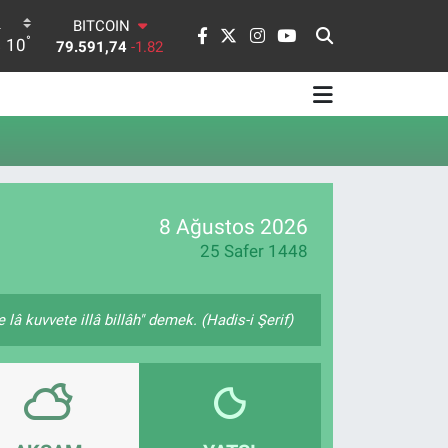
BITCOIN
°
10
79.591,74
-1.82
DOLAR
45,43620
0.02
EURO
53,38690
0.19
STERLİN
61,60380
0.18
G.ALTIN
6862,09000
0.19
8 Ağustos 2026
BİST100
25 Safer 1448
14.598,00
0
lâ kuvvete illâ billâh" demek. (Hadis-i Şerif)