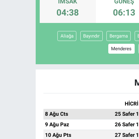
İMSAK
GÜNEŞ
04:38
06:13
Ege'den Esintiler
İletişim
Eğitim
Aliağa
Bayındır
Bergama
Eğlence
Menderes
Ekonomi
Forum
Gerçeğin İzinde
HİCRİ
Gün Başlıyor
8 Ağu Cts
25 Safer 
Gün Bitiyor
9 Ağu Paz
26 Safer 
10 Ağu Pts
27 Safer 
Gün Ortası