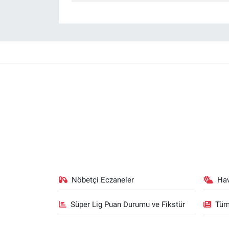
Gündem Özel
Günün görüntüsü
Haber
İlan
Kimdir
Koronavirüs
Nöbetçi Eczaneler
Ha
Kültür Sanat
Süper Lig Puan Durumu ve Fikstür
Tüm
Ne demişti