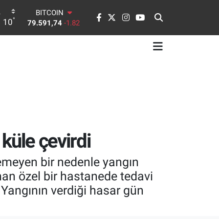
DOLAR
°
10
45,43620
0.02
EURO
53,38690
0.19
STERLİN
61,60380
0.18
G.ALTIN
6862,09000
0.19
BİST100
14.598,00
0
BITCOIN
79.591,74
-1.82
 küle çevirdi
nemeyen bir nedenle yangın
an özel bir hastanede tedavi
Yangının verdiği hasar gün