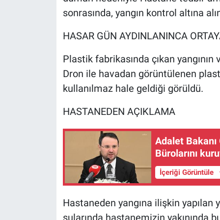
Yerel Yaşam
sonrasında, yangın kontrol altına alın
Canlı Yayın
HASAR GÜN AYDINLANINCA ORTAYA
Plastik fabrikasında çıkan yangının v
Dron ile havadan görüntülenen plas
kullanılmaz hale geldiği görüldü.
HASTANEDEN AÇIKLAMA
Adalet Bakanı G
Bürolarını kur
İçeriği Görüntüle
Hastaneden yangına ilişkin yapılan 
sularında hastanemizin yakınında b