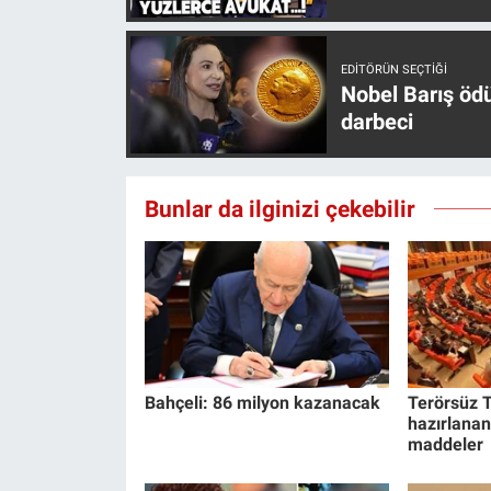
EDITÖRÜN SEÇTIĞI
Nobel Barış öd
darbeci
Bunlar da ilginizi çekebilir
Bahçeli: 86 milyon kazanacak
Terörsüz T
hazırlanan
maddeler