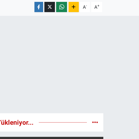
-
+
A
A
ükleniyor...