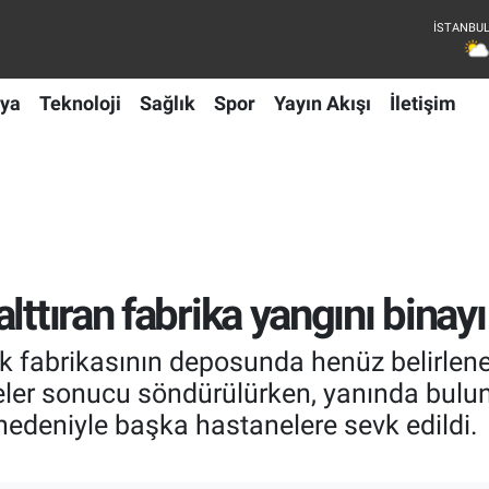
ya
Teknoloji
Sağlık
Spor
Yayın Akışı
İletişim
ttıran fabrika yangını binayı
tik fabrikasının deposunda henüz belirle
eler sonucu söndürülürken, yanında bulun
edeniyle başka hastanelere sevk edildi. 