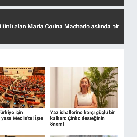
ülünü alan Maria Corina Machado aslında bir
ürkiye için
Yaz ishallerine karşı güçlü bir
 yasa Meclis'te! İşte
kalkan: Çinko desteğinin
önemi