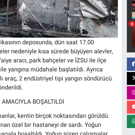
6
rikasının deposunda, dün saat 17.00
deler nedeniyle kısa sürede büyüyen alevler,
faiye aracı, park bahçeler ve İZSU ile ilçe
 ile yangına müdahale başlatıldı. Ayrıca
ı araç, 2 endüstriyel tipi yangın söndürücü
nderildi.
R AMACIYLA BOŞALTILDI
anlar, kentin birçok noktasından görüldü.
nan özel bir hastaneyi de sardı. Yoğun
cıyla boşaltıldı. Yoğun süren çalışmalar