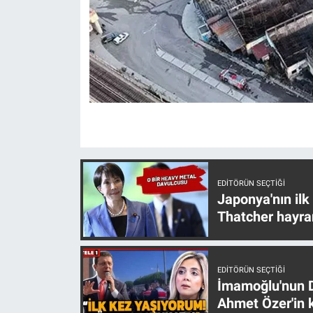
EDITÖRÜN SEÇTIĞI
Japonya'nın ilk
Thatcher hayra
EDITÖRÜN SEÇTIĞI
İmamoğlu'nun D
Ahmet Özer'in k