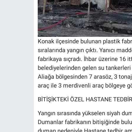
Nedir
Popüler
Programlar
Konak ilçesinde bulunan plastik fab
Sağlık
sıralarında yangın çıktı. Yanıcı mad
fabrikaya sıçradı. İhbar üzerine 16 it
Spor
belediyelerinden gelen su tankerleri
Aliağa bölgesinden 7 arasöz, 3 tonajl
Teknoloji
araç ile 3 merdivenli araç bölgeye gö
Türkiye'nin Geleceği
BİTİŞİKTEKİ ÖZEL HASTANE TEDBİ
Türkiye'nin Gündemi
Yangın sırasında yükselen siyah dum
Dumanlar fabrikanın bitişiğinde bulu
Yerel Gündem
duman nedeniyle Hastane tedbir ama