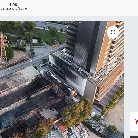
1 DK
OKUNMA SÜRESI
Y