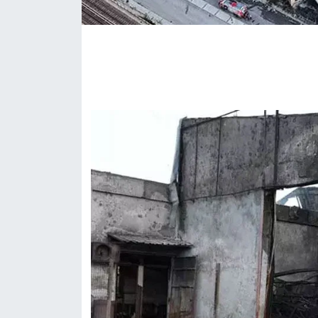
Gündem Özel
Günün görüntüsü
Haber
İlan
Kimdir
Koronavirüs
Kültür Sanat
Ne demişti