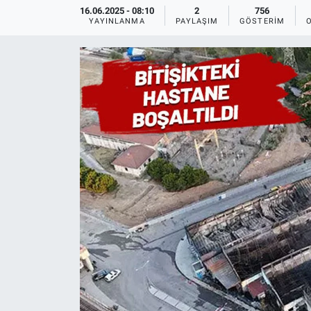
16.06.2025 - 08:10
2
756
YAYINLANMA
PAYLAŞIM
GÖSTERIM
Ege'den Esintiler
İletişim
Eğitim
Eğlence
Ekonomi
Forum
Gerçeğin İzinde
Gün Başlıyor
Gün Bitiyor
Gün Ortası