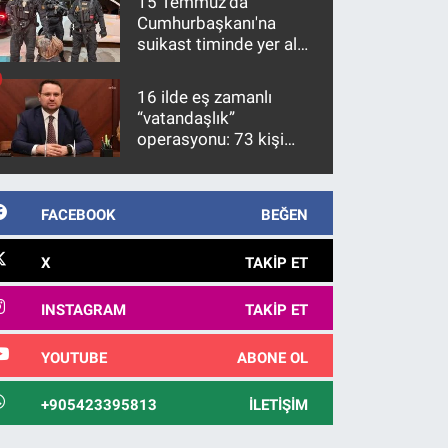
15 Temmuz'da
Cumhurbaşkanı'na
suikast timinde yer alan
firari FETÖ hükümlüsü
10 yıl sonra yakalandı
16 ilde eş zamanlı
“vatandaşlık”
operasyonu: 73 kişi
gözaltına alındı
FACEBOOK
BEĞEN
X
TAKIP ET
INSTAGRAM
TAKIP ET
YOUTUBE
ABONE OL
+905423395813
İLETIŞIM