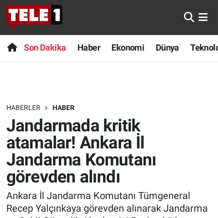
Anında Manşet
Son Dakika
Nöbetçi Eczaneler
Son Dakika
Haber
Ekonomi
Dünya
Teknolo
Başka Sohbetler
Haber
Hava Durumu
Belgesel
Ekonomi
Namaz Vakitleri
HABERLER
HABER
Bilim turu
Dünya
Trafik Durumu
Jandarmada kritik
Bilim ve Teknoloji Evreni
Teknoloji
Süper Lig Puan Durumu ve Fikstür
atamalar! Ankara İl
Jandarma Komutanı
Doğa Konuşuyor
Sağlık
Tüm Manşetler
görevden alındı
Dünya
Spor
Son Dakika Haberleri
Ankara İl Jandarma Komutanı Tümgeneral
Recep Yalçınkaya görevden alınarak Jandarma
Ege Saati
Yayın Akışı
Haber Arşivi