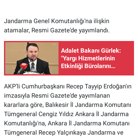
Gündem Özel
Jandarma Genel Komutanlığı'na ilişkin
atamalar, Resmi Gazete'de yayımlandı.
Günün görüntüsü
Haber
Adalet Bakanı Gürlek:
"Yargı Hizmetlerinin
İlan
Etkinliği Bürolarını
kuruyoruz"
Kimdir
AKP'li Cumhurbaşkanı Recep Tayyip Erdoğan'ın
Koronavirüs
imzasıyla Resmi Gazete'de yayımlanan
kararlara göre, Balıkesir İl Jandarma Komutanı
Kültür Sanat
Tümgeneral Cengiz Yıldız Ankara İl Jandarma
Komutanlığı'na, Ankara İl Jandarma Komutanı
Ne demişti
Tümgeneral Recep Yalçınkaya Jandarma ve