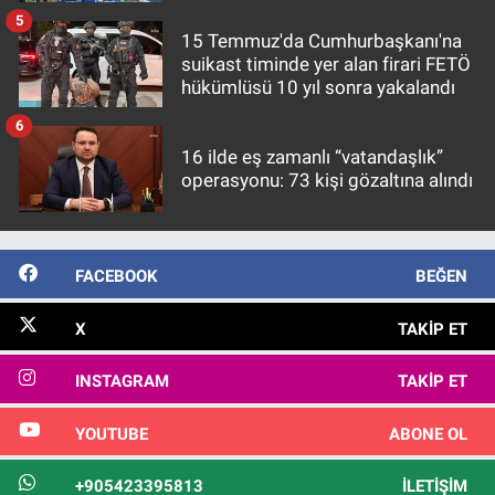
5
15 Temmuz'da Cumhurbaşkanı'na
suikast timinde yer alan firari FETÖ
hükümlüsü 10 yıl sonra yakalandı
6
16 ilde eş zamanlı “vatandaşlık”
operasyonu: 73 kişi gözaltına alındı
FACEBOOK
BEĞEN
X
TAKIP ET
INSTAGRAM
TAKIP ET
YOUTUBE
ABONE OL
+905423395813
İLETIŞIM