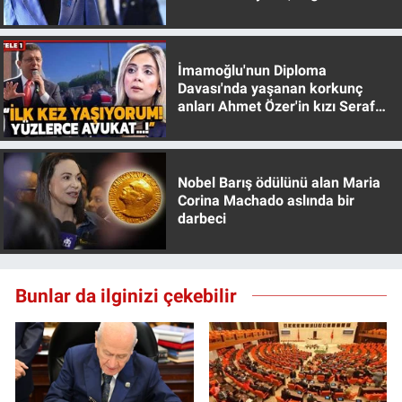
muhafazakar
Yerel Yaşam
Canlı Yayın
İmamoğlu'nun Diploma
Davası'nda yaşanan korkunç
anları Ahmet Özer'in kızı Seraf
Özer anlattı!
Nobel Barış ödülünü alan Maria
Corina Machado aslında bir
darbeci
Bunlar da ilginizi çekebilir