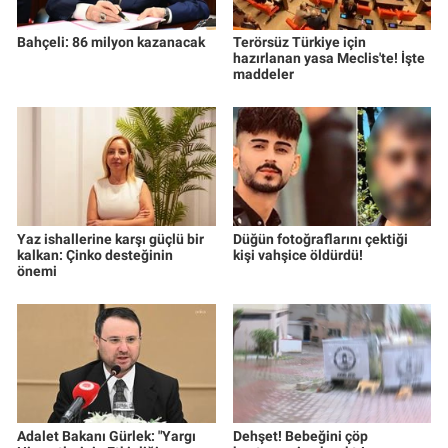
Bahçeli: 86 milyon kazanacak
Terörsüz Türkiye için
hazırlanan yasa Meclis'te! İşte
maddeler
Yaz ishallerine karşı güçlü bir
Düğün fotoğraflarını çektiği
kalkan: Çinko desteğinin
kişi vahşice öldürdü!
önemi
Adalet Bakanı Gürlek: "Yargı
Dehşet! Bebeğini çöp