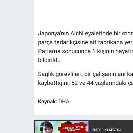
Gündem Özel
Günün görüntüsü
Japonya'nın Aichi eyaletinde bir oto
parça tedarikçisine ait fabrikada ye
Haber
Patlama sonucunda 1 kişinin hayatını
bildirildi.
İlan
Sağlık görevlileri, bir çalışanın ani 
Kimdir
kaybettiğini, 52 ve 44 yaşlarındaki ça
Koronavirüs
Kaynak:
DHA
Kültür Sanat
Ne demişti
EDITÖRÜN SEÇTIĞI