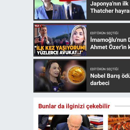
Nedir
Japonya'nın ilk
Thatcher hayra
Popüler
Programlar
EDITÖRÜN SEÇTIĞI
İmamoğlu'nun D
Ahmet Özer'in k
Sağlık
Spor
EDITÖRÜN SEÇTIĞI
Nobel Barış öd
Teknoloji
darbeci
Türkiye'nin Geleceği
Bunlar da ilginizi çekebilir
Türkiye'nin Gündemi
Yerel Gündem