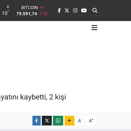
BITCOIN
79.591,74
-1.82
°
10
DOLAR
45,43620
0.02
EURO
53,38690
0.19
STERLİN
61,60380
0.18
G.ALTIN
6862,09000
0.19
BİST100
14.598,00
0
tını kaybetti, 2 kişi
-
+
A
A