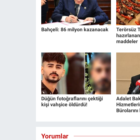
Yerel Yaşam
Canlı Yayın
Bahçeli: 86 milyon kazanacak
Terörsüz T
hazırlanan
maddeler
Düğün fotoğraflarını çektiği
Adalet Bak
kişi vahşice öldürdü!
Hizmetlerin
Bürolarını
Yorumlar