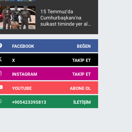
15 Temmuz'da
Cumhurbaşkanı'na
suikast timinde yer alan
firari FETÖ hükümlüsü
10 yıl sonra yakalandı
FACEBOOK
BEĞEN
X
TAKIP ET
INSTAGRAM
TAKIP ET
YOUTUBE
ABONE OL
+905423395813
İLETIŞIM