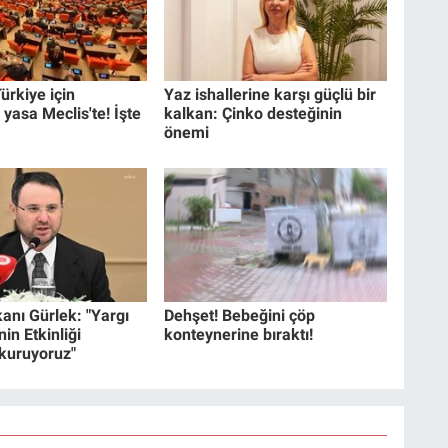
ürkiye için
Yaz ishallerine karşı güçlü bir
 yasa Meclis'te! İşte
kalkan: Çinko desteğinin
önemi
anı Gürlek: "Yargı
Dehşet! Bebeğini çöp
in Etkinliği
konteynerine bıraktı!
 kuruyoruz"