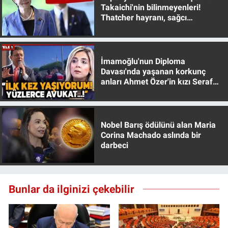
Takaichi'nin bilinmeyenleri!
Yerel Yaşam
Thatcher hayranı, sağcı
muhafazakar
Canlı Yayın
İmamoğlu'nun Diploma
Davası'nda yaşanan korkunç
anları Ahmet Özer'in kızı Seraf
Özer anlattı!
Nobel Barış ödülünü alan Maria
Corina Machado aslında bir
darbeci
Bunlar da ilginizi çekebilir