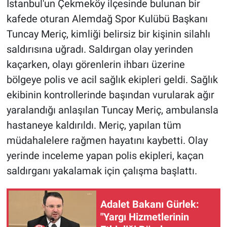
İstanbul'un Çekmeköy ilçesinde bulunan bir
kafede oturan Alemdağ Spor Kulübü Başkanı
Gündem Özel
Tuncay Meriç, kimliği belirsiz bir kişinin silahlı
saldırısına uğradı. Saldırgan olay yerinden
Günün görüntüsü
kaçarken, olayı görenlerin ihbarı üzerine
Haber
bölgeye polis ve acil sağlık ekipleri geldi. Sağlık
ekibinin kontrollerinde başından vurularak ağır
İlan
yaralandığı anlaşılan Tuncay Meriç, ambulansla
hastaneye kaldırıldı. Meriç, yapılan tüm
Kimdir
müdahalelere rağmen hayatını kaybetti. Olay
Koronavirüs
yerinde inceleme yapan polis ekipleri, kaçan
saldırganı yakalamak için çalışma başlattı.
Kültür Sanat
Adalet Bakanı Gürlek:
Ne demişti
"Yargı Hizmetlerinin