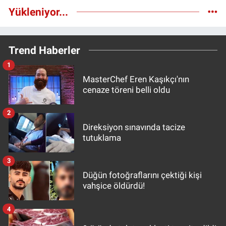
Yükleniyor...
Trend Haberler
1
MasterChef Eren Kaşıkçı'nın
cenaze töreni belli oldu
2
Direksiyon sınavında tacize
tutuklama
3
Düğün fotoğraflarını çektiği kişi
vahşice öldürdü!
4