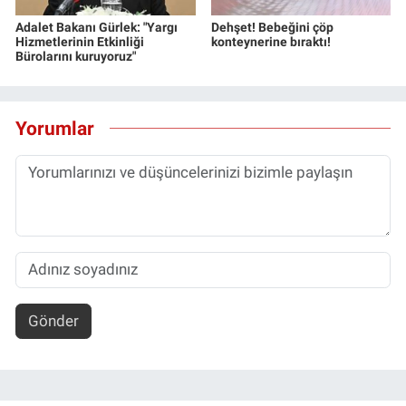
Adalet Bakanı Gürlek: "Yargı
Dehşet! Bebeğini çöp
Hizmetlerinin Etkinliği
konteynerine bıraktı!
Bürolarını kuruyoruz"
Yorumlar
Gönder