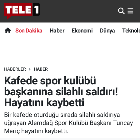
Anında Manşet
Son Dakika
Nöbetçi Eczaneler
Son Dakika
Haber
Ekonomi
Dünya
Teknolo
Başka Sohbetler
Haber
Hava Durumu
Belgesel
Ekonomi
Namaz Vakitleri
HABERLER
HABER
Bilim turu
Dünya
Trafik Durumu
Kafede spor kulübü
Bilim ve Teknoloji Evreni
Teknoloji
Süper Lig Puan Durumu ve Fikstür
başkanına silahlı saldırı!
Hayatını kaybetti
Doğa Konuşuyor
Sağlık
Tüm Manşetler
Bir kafede oturduğu sırada silahlı saldırıya
Dünya
Spor
Son Dakika Haberleri
uğrayan Alemdağ Spor Kulübü Başkanı Tuncay
Meriç hayatını kaybetti.
Ege Saati
Yayın Akışı
Haber Arşivi