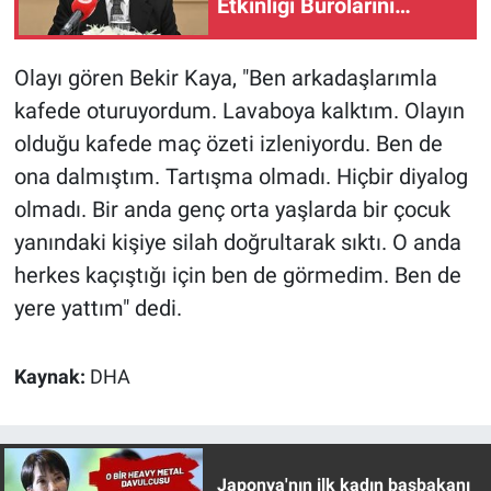
Etkinliği Bürolarını
Nedir
kuruyoruz"
Popüler
Olayı gören Bekir Kaya, "Ben arkadaşlarımla
kafede oturuyordum. Lavaboya kalktım. Olayın
Programlar
olduğu kafede maç özeti izleniyordu. Ben de
ona dalmıştım. Tartışma olmadı. Hiçbir diyalog
Sağlık
olmadı. Bir anda genç orta yaşlarda bir çocuk
Spor
yanındaki kişiye silah doğrultarak sıktı. O anda
herkes kaçıştığı için ben de görmedim. Ben de
Teknoloji
yere yattım" dedi.
Türkiye'nin Geleceği
Kaynak:
DHA
Türkiye'nin Gündemi
Yerel Gündem
Japonya'nın ilk kadın başbakanı