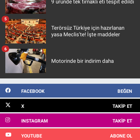
9 üründe tek tırnaklı eti tespit edildi
5
Terörsüz Türkiye için hazırlanan
yasa Meclis'te! İşte maddeler
6
Motorinde bir indirim daha
FACEBOOK
BEĞEN
X
TAKIP ET
INSTAGRAM
TAKIP ET
YOUTUBE
ABONE OL