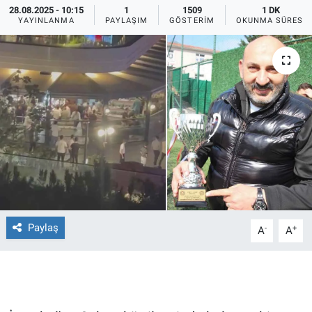
28.08.2025 - 10:15
1
1509
1 DK
YAYINLANMA
PAYLAŞIM
GÖSTERIM
OKUNMA SÜRESI
Ege'den Esintiler
İletişim
Eğitim
Eğlence
Ekonomi
Forum
Gerçeğin İzinde
Paylaş
-
+
A
A
Gün Başlıyor
Gün Bitiyor
Gün Ortası