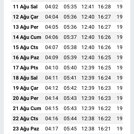
Nedir
11 Ağu Sal
04:02
05:35
12:41
16:28
19:36
12 Ağu Çar
04:04
05:36
12:40
16:27
19:35
Popüler
13 Ağu Per
04:05
05:36
12:40
16:27
19:34
Programlar
14 Ağu Cum
04:06
05:37
12:40
16:26
19:33
15 Ağu Cts
04:07
05:38
12:40
16:26
19:32
Sağlık
16 Ağu Paz
04:09
05:39
12:40
16:25
19:30
Spor
17 Ağu Pts
04:10
05:40
12:39
16:25
19:29
18 Ağu Sal
04:11
05:41
12:39
16:24
19:28
Teknoloji
19 Ağu Çar
04:12
05:42
12:39
16:23
19:26
Türkiye'nin Geleceği
20 Ağu Per
04:14
05:43
12:39
16:23
19:25
21 Ağu Cum
04:15
05:43
12:39
16:22
19:24
Türkiye'nin Gündemi
22 Ağu Cts
04:16
05:44
12:38
16:22
19:22
Yerel Gündem
23 Ağu Paz
04:17
05:45
12:38
16:21
19:21