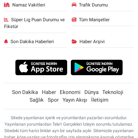
Namaz Vakitleri
Trafik Durumu
Süper Lig Puan Durumu ve
Tüm Manşetler
Fikstür
Son Dakika Haberleri
Haber Arşivi
Son Dakika
Haber
Ekonomi
Dünya
Teknoloji
Sağlık
Spor
Yayın Akışı
İletişim
Sitede yayınlanan içerik ve yorumlardan yazarları sorumludur.
Yayınlanan yorumlardan Tele1 Gerçekleri İzleyin sorumlu tutulamaz.
Sitedeki tüm harici linkler ayrı bir sayfada açılır. Sitemizde yayınlanan
haber, köşe yazıları ve fotoğraflar izin alınmaksızın kaynak gösterilse