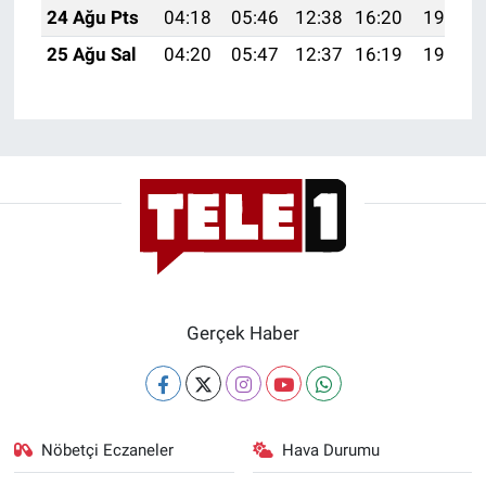
24 Ağu Pts
04:18
05:46
12:38
16:20
19:20
Yerel Yaşam
25 Ağu Sal
04:20
05:47
12:37
16:19
19:18
Canlı Yayın
Gerçek Haber
Nöbetçi Eczaneler
Hava Durumu