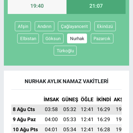
19:40
21:07
Gündem Özel
Afşin
Andırın
Çağlayancerit
Ekinözü
Günün görüntüsü
Elbistan
Göksun
Nurhak
Pazarcık
Haber
Türkoğlu
İlan
Kimdir
NURHAK AYLIK NAMAZ VAKITLERI
Koronavirüs
İMSAK
GÜNEŞ
ÖĞLE
İKINDI
AKŞAM
Kültür Sanat
8 Ağu Cts
03:58
05:32
12:41
16:29
19:40
9 Ağu Paz
04:00
05:33
12:41
16:29
19:39
Ne demişti
10 Ağu Pts
04:01
05:34
12:41
16:28
19:38