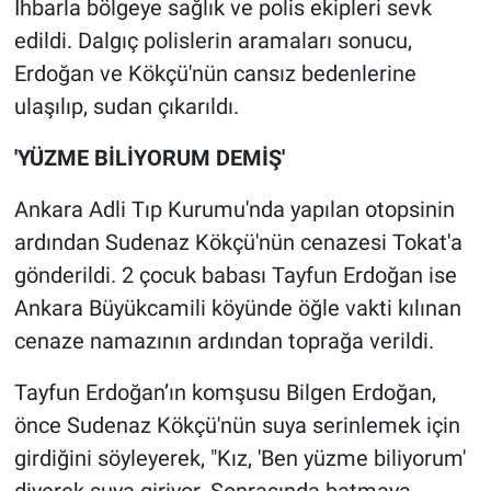
İhbarla bölgeye sağlık ve polis ekipleri sevk
Nedir
edildi. Dalgıç polislerin aramaları sonucu,
Popüler
Erdoğan ve Kökçü'nün cansız bedenlerine
ulaşılıp, sudan çıkarıldı.
Programlar
'YÜZME BİLİYORUM DEMİŞ'
Sağlık
Ankara Adli Tıp Kurumu'nda yapılan otopsinin
Spor
ardından Sudenaz Kökçü'nün cenazesi Tokat'a
gönderildi. 2 çocuk babası Tayfun Erdoğan ise
Teknoloji
Ankara Büyükcamili köyünde öğle vakti kılınan
cenaze namazının ardından toprağa verildi.
Türkiye'nin Geleceği
Tayfun Erdoğan’ın komşusu Bilgen Erdoğan,
Türkiye'nin Gündemi
önce Sudenaz Kökçü'nün suya serinlemek için
Yerel Gündem
girdiğini söyleyerek, "Kız, 'Ben yüzme biliyorum'