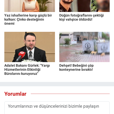
Yaz ishallerine karşı güçlü bir
Düğün fotoğraflarını çektiği
kalkan: Çinko desteğinin
kişi vahşice öldürdü!
önemi
Adalet Bakanı Gürlek: "Yargı
Dehşet! Bebeğini çöp
Hizmetlerinin Etkinliği
konteynerine bıraktı!
Bürolarını kuruyoruz"
Yorumlar