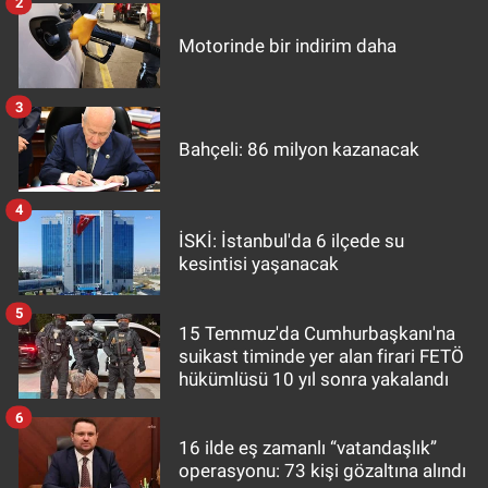
2
Motorinde bir indirim daha
3
Bahçeli: 86 milyon kazanacak
4
İSKİ: İstanbul'da 6 ilçede su
kesintisi yaşanacak
5
15 Temmuz'da Cumhurbaşkanı'na
suikast timinde yer alan firari FETÖ
hükümlüsü 10 yıl sonra yakalandı
6
16 ilde eş zamanlı “vatandaşlık”
operasyonu: 73 kişi gözaltına alındı