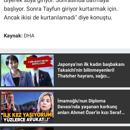
diyerek suya giriyor. Sonrasında batmaya
Yerel Yaşam
başlıyor. Sonra Tayfun giriyor kurtarmak için.
Ancak ikisi de kurtarılamadı" diye konuştu.
Canlı Yayın
Kaynak:
DHA
Japonya'nın ilk kadın başbakanı
Takaichi'nin bilinmeyenleri!
Thatcher hayranı, sağcı
muhafazakar
İmamoğlu'nun Diploma
Davası'nda yaşanan korkunç
anları Ahmet Özer'in kızı Seraf
Özer anlattı!