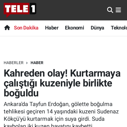
Anında Manşet
Son Dakika
Nöbetçi Eczaneler
Son Dakika
Haber
Ekonomi
Dünya
Teknolo
Başka Sohbetler
Haber
Hava Durumu
Belgesel
Ekonomi
Namaz Vakitleri
HABERLER
HABER
Bilim turu
Dünya
Trafik Durumu
Kahreden olay! Kurtarmaya
Bilim ve Teknoloji Evreni
Teknoloji
Süper Lig Puan Durumu ve Fikstür
çalıştığı kuzeniyle birlikte
boğuldu
Doğa Konuşuyor
Sağlık
Tüm Manşetler
Ankara'da Tayfun Erdoğan, gölette boğulma
Dünya
Spor
Son Dakika Haberleri
tehlikesi geçiren 14 yaşındaki kuzeni Sudenaz
Kökçü'yü kurtarmak için suya girdi. Suda
Ege Saati
Yayın Akışı
Haber Arşivi
kaybolan iki kuzen hayatını kaybetti.