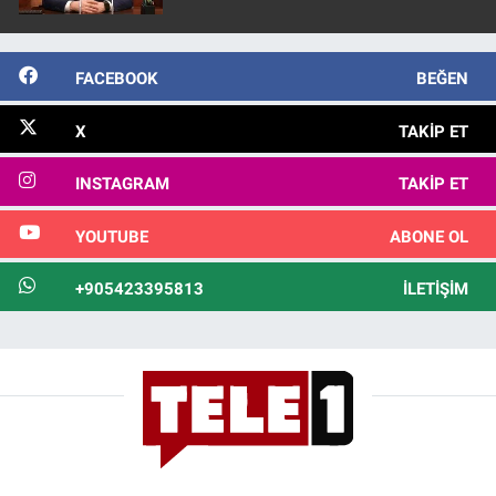
FACEBOOK
BEĞEN
X
TAKIP ET
INSTAGRAM
TAKIP ET
YOUTUBE
ABONE OL
+905423395813
İLETIŞIM