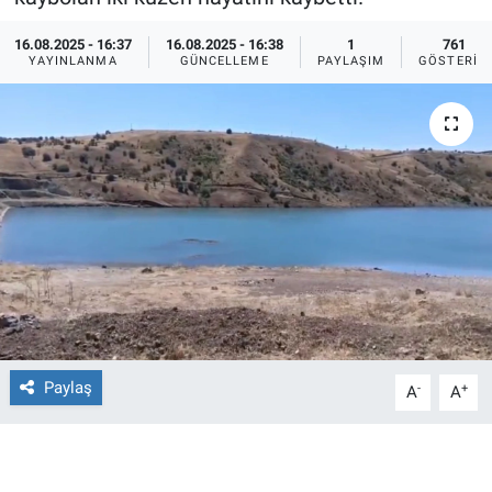
Ege'den Esintiler
İletişim
16.08.2025 - 16:37
16.08.2025 - 16:38
1
761
YAYINLANMA
GÜNCELLEME
PAYLAŞIM
GÖSTERIM
Eğitim
Eğlence
Ekonomi
Forum
Gerçeğin İzinde
Gün Başlıyor
Paylaş
-
+
A
A
Gün Bitiyor
Gün Ortası