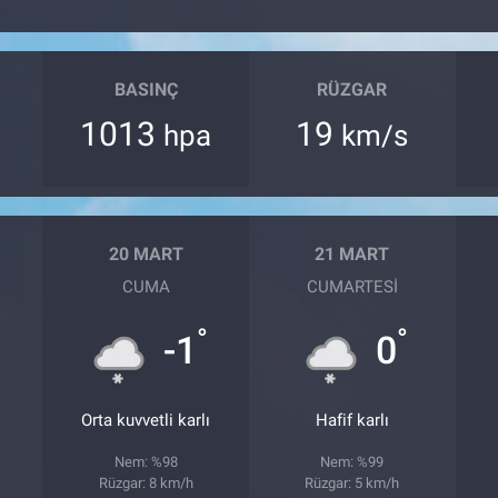
BASINÇ
RÜZGAR
1013
19
hpa
km/s
20 MART
21 MART
CUMA
CUMARTESI
°
°
°
-1
0
Orta kuvvetli karlı
Hafif karlı
Nem: %98
Nem: %99
Rüzgar: 8 km/h
Rüzgar: 5 km/h