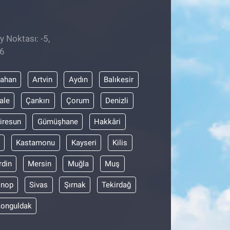
y Noktası: -5,
16
dahan
Artvin
Aydın
Balıkesir
ale
Çankırı
Çorum
Denizli
iresun
Gümüşhane
Hakkâri
Kastamonu
Kayseri
Kilis
din
Mersin
Muğla
Muş
inop
Sivas
Şırnak
Tekirdağ
onguldak