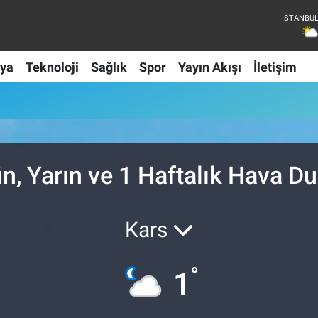
ya
Teknoloji
Sağlık
Spor
Yayın Akışı
İletişim
u
n, Yarın ve 1 Haftalık Hava D
Kars
°
1