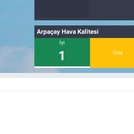
Nedir
Popüler
Arpaçay Hava Kalitesi
Programlar
İyi
Sağlık
1
Orta
Spor
Teknoloji
Türkiye'nin Geleceği
Türkiye'nin Gündemi
Yerel Gündem