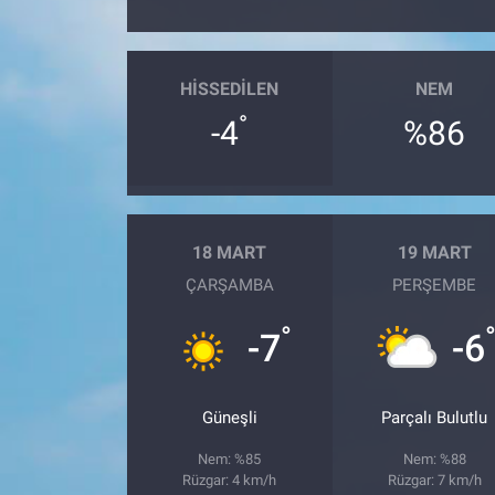
Gündem Özel
HISSEDILEN
NEM
Günün görüntüsü
°
-4
%86
Haber
İlan
18 MART
19 MART
Kimdir
ÇARŞAMBA
PERŞEMBE
°
Koronavirüs
-7
-6
Kültür Sanat
Güneşli
Parçalı Bulutlu
Ne demişti
Nem: %85
Nem: %88
Rüzgar: 4 km/h
Rüzgar: 7 km/h