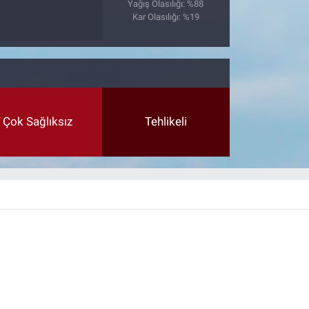
Yağış Olasılığı: %88
Kar Olasılığı: %19
Çok Sağlıksız
Tehlikeli