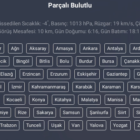
Parçalı Bulutlu
°
ssedilen Sıcaklık: -4
, Basınç: 1013 hPa, Rüzgar: 19 km/s, Çi
örüş Mesafesi: 10 km, Gün Doğumu: 6:16, Gün Batımı: 18:
r
Ağrı
Aksaray
Amasya
Ankara
Antalya
Ar
ecik
Bingöl
Bitlis
Bolu
Burdur
Bursa
Çanakk
Elazığ
Erzincan
Erzurum
Eskişehir
Gaziantep
G
l
İzmir
Kahramanmaraş
Karabük
Karaman
Kars
Kocaeli
Konya
Kütahya
Malatya
Manisa
Mar
niye
Rize
Sakarya
Samsun
Şanlıurfa
Siirt
S
Trabzon
Tunceli
Uşak
Van
Yalova
Yozgat
Z