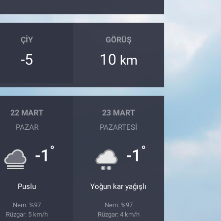
ÇIY
GÖRÜŞ
-5
10
km
22 MART
23 MART
PAZAR
PAZARTESI
°
°
-1
-1
Puslu
Yoğun kar yağışlı
Nem: %97
Nem: %97
Rüzgar: 5 km/h
Rüzgar: 4 km/h