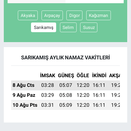
Gündem Özel
Akyaka
Arpaçay
Digor
Kağızman
Sarıkamış
Selim
Susuz
Günün görüntüsü
Haber
SARIKAMIŞ AYLIK NAMAZ VAKITLERI
İlan
Kimdir
İMSAK
GÜNEŞ
ÖĞLE
İKINDI
AKŞAM
8 Ağu Cts
03:28
05:07
12:20
16:11
19:24
Koronavirüs
9 Ağu Paz
03:29
05:08
12:20
16:11
19:23
Kültür Sanat
10 Ağu Pts
03:31
05:09
12:20
16:11
19:22
Ne demişti