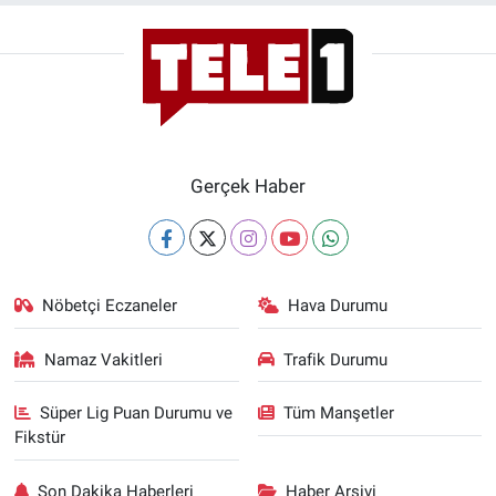
Nedir
Popüler
Programlar
Sağlık
Gerçek Haber
Spor
Teknoloji
Nöbetçi Eczaneler
Hava Durumu
Türkiye'nin Geleceği
Namaz Vakitleri
Trafik Durumu
Türkiye'nin Gündemi
Süper Lig Puan Durumu ve
Tüm Manşetler
Fikstür
Yerel Gündem
Son Dakika Haberleri
Haber Arşivi