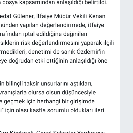
 dosya kapsamından anlaşıldığı belirtildi.
edat Gülener, İtfaiye Müdür Vekili Kenan
yönünden yapılan değerlendirmede, itfaiye
afından iptal edildiğine değinilen
siklerin risk değerlendirmesini yaparak ilgili
irmedikleri, denetimi de sanık Özdemir'in
eye doğrudan etki ettiğinin anlaşıldığı öne
ilinçli taksir unsurlarını aştıkları,
avranışlarla olursa olsun düşüncesiyle
üne geçmek için herhangi bir girişimde
 için olası kastla sorumlu oldukları ileri
Sırrı Köstereli, Genel Sekreter Yardımcısı