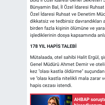
Bünyamin Bal, İl Özel İdaresi Ruhsat
Özel İdaresi Ruhsat ve Denetim Mü
dikkatsiz ve tedbirsiz davrandıkları 
birden fazla kişinin ölümüne ve ya
işlediklerinin dosya kapsamında anlaş
178 YIL HAPİS TALEBİ
Mütalaada, otel sahibi Halit Ergül, 
Genel Müdürü Ahmet Demir ve otel
kez "olası kastla öldürme" suçundan 
ve "olası kastla nitelikli mala zarar
hapis cezası istendi.
AHBAP soruştu