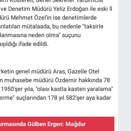
 ve Denetim Müdürü Yeliz Erdoğan ile eski İl
dürü Mehmet Özel'in ise denetimlerde
anlatılan mütalaada, bu nedenle "taksirle
ralanmasına neden olma" suçunu
ıldığı ifade edildi.
şirketin genel müdürü Aras, Gazelle Otel
in muhasebe müdürü Özdemir hakkında 78
1950'şer yıla, "olası kastla kasten yaralama"
 verme" suçlarından 178 yıl 582'şer aya kadar
rmasında Gülben Ergen: Mağdur