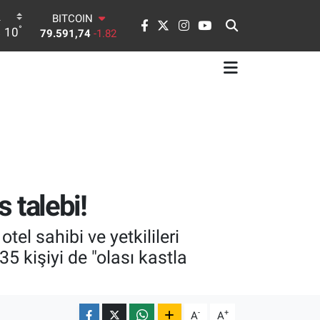
DOLAR
°
10
45,43620
0.02
EURO
53,38690
0.19
STERLİN
61,60380
0.18
G.ALTIN
6862,09000
0.19
BİST100
14.598,00
0
BITCOIN
79.591,74
-1.82
s talebi!
el sahibi ve yetkilileri
5 kişiyi de "olası kastla
-
+
A
A