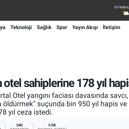
ya
Teknoloji
Sağlık
Spor
Yayın Akışı
İletişim
otel sahiplerine 178 yıl hapi
al Otel yangını faciası davasında savcı, ot
a öldürmek" suçunda bin 950 yıl hapis ve 3
 yıl ceza istedi.
540
5 DK