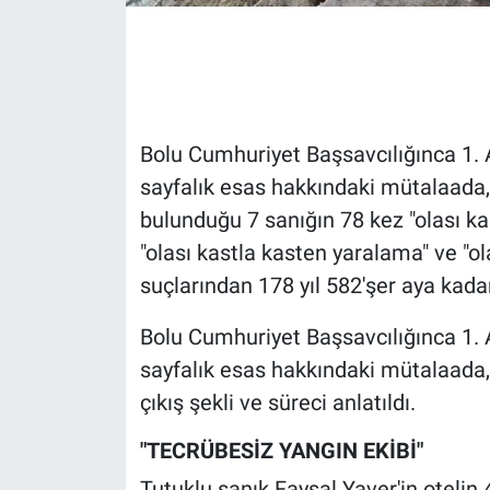
Gündem Özel
Günün görüntüsü
Bolu Cumhuriyet Başsavcılığınca 1.
Haber
sayfalık esas hakkındaki mütalaada, 
bulunduğu 7 sanığın 78 kez "olası ka
İlan
"olası kastla kasten yaralama" ve "ol
Kimdir
suçlarından 178 yıl 582'şer aya kadar
Koronavirüs
Bolu Cumhuriyet Başsavcılığınca 1.
sayfalık esas hakkındaki mütalaada, bi
Kültür Sanat
çıkış şekli ve süreci anlatıldı.
Ne demişti
"TECRÜBESİZ YANGIN EKİBİ"
Tutuklu sanık Faysal Yaver'in otelin 4