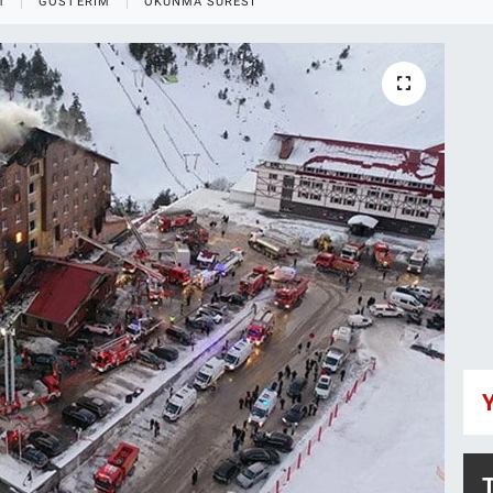
M
GÖSTERIM
OKUNMA SÜRESI
Y