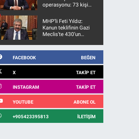
operasyonu: 73 kişi
gözaltına alındı
MHP’li Feti Yıldız:
Kanun teklifinin Gazi
Meclis'te 430’un
üzerinde bir kabulle
kanunlaşacağı
görülmektedir
FACEBOOK
BEĞEN
X
TAKIP ET
INSTAGRAM
TAKIP ET
YOUTUBE
ABONE OL
+905423395813
İLETIŞIM