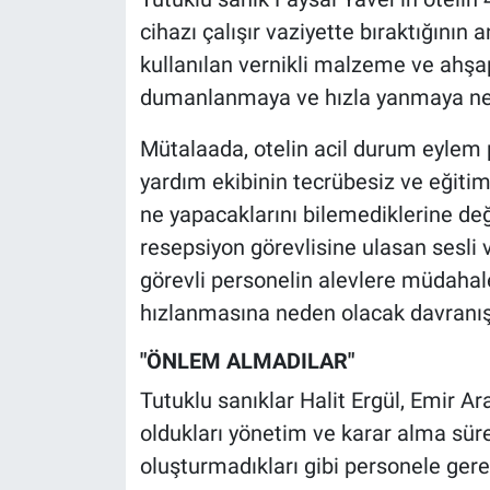
Nedir
cihazı çalışır vaziyette bıraktığının
kullanılan vernikli malzeme ve ahşa
Popüler
dumanlanmaya ve hızla yanmaya nede
Programlar
Mütalaada, otelin acil durum eylem p
Sağlık
yardım ekibinin tecrübesiz ve eğitim
ne yapacaklarını bilemediklerine d
Spor
resepsiyon görevlisine ulasan sesli 
görevli personelin alevlere müdahal
Teknoloji
hızlanmasına neden olacak davranışl
Türkiye'nin Geleceği
"ÖNLEM ALMADILAR"
Tutuklu sanıklar Halit Ergül, Emir A
Türkiye'nin Gündemi
oldukları yönetim ve karar alma süre
Yerel Gündem
oluşturmadıkları gibi personele gerek