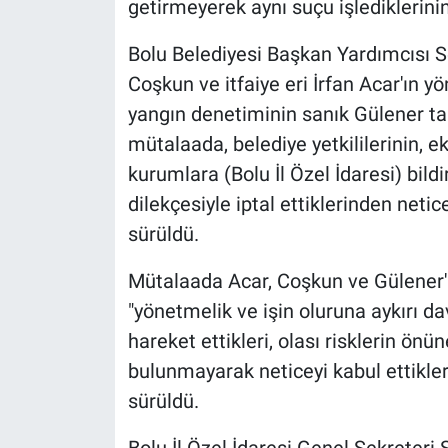
getirmeyerek aynı suçu işlediklerinin
Bolu Belediyesi Başkan Yardımcısı S
Coşkun ve itfaiye eri İrfan Acar'ın 
yangın denetiminin sanık Gülener tar
mütalaada, belediye yetkililerinin, ek
kurumlara (Bolu İl Özel İdaresi) bild
dilekçesiyle iptal ettiklerinden netic
sürüldü.
Mütalaada Acar, Coşkun ve Gülener'in b
"yönetmelik ve işin oluruna aykırı d
hareket ettikleri, olası risklerin ön
bulunmayarak neticeyi kabul ettikleri"
sürüldü.
Bolu İl Özel İdaresi Genel Sekreteri 