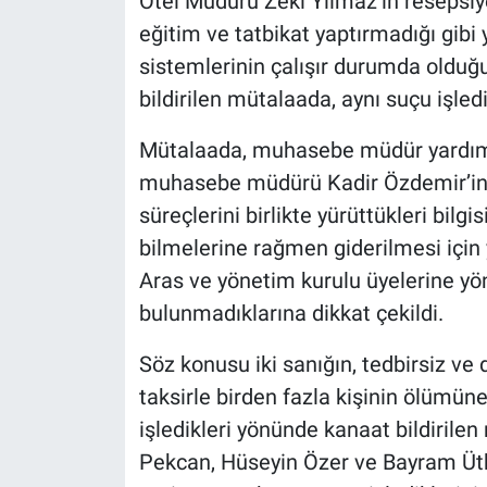
Otel Müdürü Zeki Yılmaz’ın resepsiy
eğitim ve tatbikat yaptırmadığı gibi
sistemlerinin çalışır durumda olduğ
bildirilen mütalaada, aynı suçu işled
Mütalaada, muhasebe müdür yardım
muhasebe müdürü Kadir Özdemir’in ta
süreçlerini birlikte yürüttükleri bilgi
bilmelerine rağmen giderilmesi için
Aras ve yönetim kurulu üyelerine yön
bulunmadıklarına dikkat çekildi.
Söz konusu iki sanığın, tedbirsiz ve 
taksirle birden fazla kişinin ölümü
işledikleri yönünde kanaat bildirile
Pekcan, Hüseyin Özer ve Bayram Ütkü