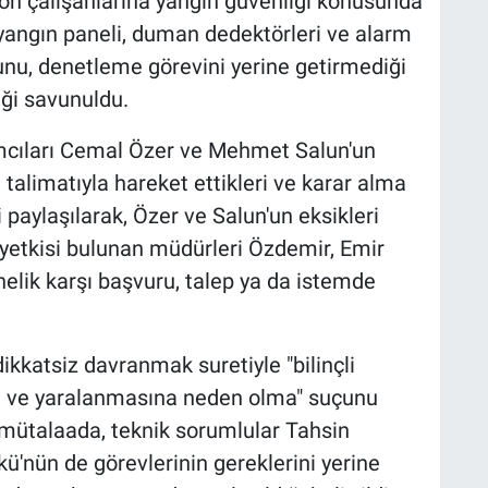
on çalışanlarına yangın güvenliği konusunda
 yangın paneli, duman dedektörleri ve alarm
unu, denetleme görevini yerine getirmediği
iği savunuldu.
cıları Cemal Özer ve Mehmet Salun'un
limatıyla hareket ettikleri ve karar alma
si paylaşılarak, Özer ve Salun'un eksikleri
 yetkisi bulunan müdürleri Özdemir, Emir
elik karşı başvuru, talep ya da istemde
dikkatsiz davranmak suretiyle "bilinçli
ne ve yaralanmasına neden olma" suçunu
n mütalaada, teknik sorumlular Tahsin
'nün de görevlerinin gereklerini yerine