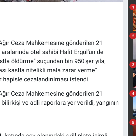
1
2
 Ağır Ceza Mahkemesine gönderilen 21
aralarında otel sahibi Halit Ergül'ün de
stla öldürme" suçundan bin 950'şer yıla,
3
ası kastla nitelikli mala zarar verme"
 hapisle cezalandırılması istendi.
 Ağır Ceza Mahkemesine gönderilen 21
4
lirkişi ve adli raporlara yer verildi, yangının
5
. katında şov alanındaki grill plate isimli