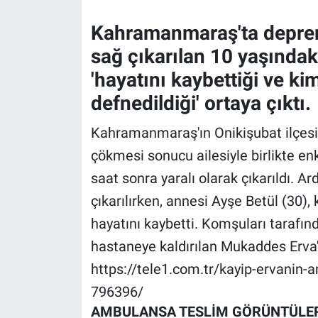
Kahramanmaraş'ta depre
Gündem Özel
sağ çıkarılan 10 yaşında
Günün görüntüsü
'hayatını kaybettiği ve ki
defnedildiği' ortaya çıktı.
Haber
Kahramanmaraş'ın Onikişubat ilçes
İlan
çökmesi sonucu ailesiyle birlikte e
saat sonra yaralı olarak çıkarıldı. A
Kimdir
çıkarılırken, annesi Ayşe Betül (30)
Koronavirüs
hayatını kaybetti. Komşuları tarafın
hastaneye kaldırılan Mukaddes Erva'
Kültür Sanat
https://tele1.com.tr/kayip-ervanin-
Ne demişti
796396/
AMBULANSA TESLİM GÖRÜNTÜLERİ