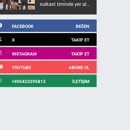
suikast timinde yer alan
firari FETÖ hükümlüsü
10 yıl sonra yakalandı
FACEBOOK
BEĞEN
X
TAKIP ET
INSTAGRAM
TAKIP ET
YOUTUBE
ABONE OL
+905423395813
İLETIŞIM