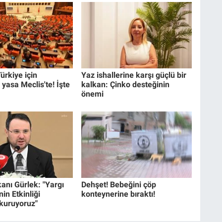
ürkiye için
Yaz ishallerine karşı güçlü bir
 yasa Meclis'te! İşte
kalkan: Çinko desteğinin
önemi
anı Gürlek: "Yargı
Dehşet! Bebeğini çöp
in Etkinliği
konteynerine bıraktı!
 kuruyoruz"