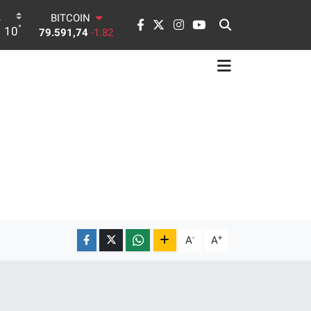
79.591,74
-1.82
DOLAR
°
10
45,43620
0.02
EURO
53,38690
0.19
STERLİN
61,60380
0.18
G.ALTIN
6862,09000
0.19
BİST100
14.598,00
0
-
+
A
A