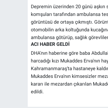
Nedir
Depremin üzerinden 20 günü aşkın s
komşuları tarafından ambulansa tesl
Popüler
görüntüsü de ortaya çıkmıştı. Görünt
Programlar
otomobilin arka koltuğunda kucağına
ambulansa götürüp, sağlık görevliler
Sağlık
ACI HABER GELDİ
Spor
DHA'nın haberine göre baba Abdullah
harcadığı kızı Mukaddes Erva'nın haya
Teknoloji
Kahramanmaraş'ta hastaneye kaldırıl
Türkiye'nin Geleceği
Mukaddes Erva'nın kimsesizler mezarl
kararı ile mezardan çıkarılan Mukad
Türkiye'nin Gündemi
edildi.
Yerel Gündem