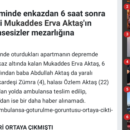
2
minde enkazdan 6 saat sonra
ki
Mukaddes Erva Aktaş
'ın
msesizler mezarlığına
3
inde oturdukları apartmanın depremde
4
nkaz altında kalan Mukaddes Erva Aktaş, 6
rdından baba Abdullah Aktaş da yaralı
, kardeşi Zümra (4), halası Özlem Aktaş (22)
5
dan yolda ambulansa teslim edilip,
dan ise bir daha haber alınamadı.
ambulansa-goturulme-goruntusu-ortaya-cikti-
6
 ORTAYA ÇIKMIŞTI