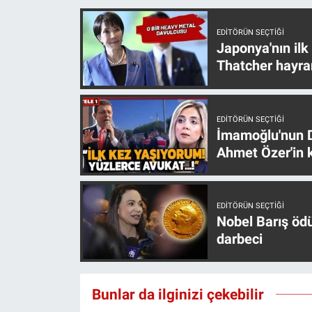
Yerel Yaşam
EDITÖRÜN SEÇTIĞI
Japonya'nın ilk
Canlı Yayın
Thatcher hayra
EDITÖRÜN SEÇTIĞI
İmamoğlu'nun D
Ahmet Özer'in k
EDITÖRÜN SEÇTIĞI
Nobel Barış öd
darbeci
Bunlar da ilginizi çekebilir