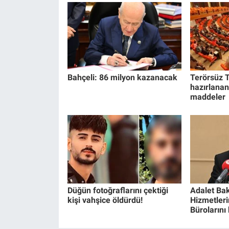
Bahçeli: 86 milyon kazanacak
Terörsüz T
hazırlanan
maddeler
Düğün fotoğraflarını çektiği
Adalet Bak
kişi vahşice öldürdü!
Hizmetlerin
Bürolarını