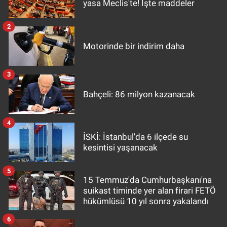
yasa Meclis'te! İşte maddeler
2
Motorinde bir indirim daha
3
Bahçeli: 86 milyon kazanacak
4
İSKİ: İstanbul'da 6 ilçede su
kesintisi yaşanacak
5
15 Temmuz'da Cumhurbaşkanı'na
suikast timinde yer alan firari FETÖ
hükümlüsü 10 yıl sonra yakalandı
6