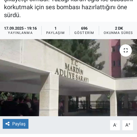
korkutmak için ses bombası hazırlattığını öne
Ege'den Esintiler
İletişim
sürdü.
Eğitim
17.09.2025 - 19:16
1
696
2 DK
YAYINLANMA
PAYLAŞIM
GÖSTERIM
OKUNMA SÜRESI
Eğlence
Ekonomi
Forum
Gerçeğin İzinde
Gün Başlıyor
Gün Bitiyor
Paylaş
-
+
A
A
Gün Ortası