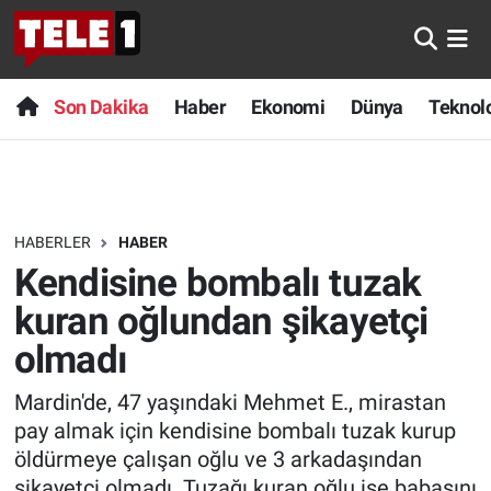
Anında Manşet
Son Dakika
Nöbetçi Eczaneler
Son Dakika
Haber
Ekonomi
Dünya
Teknolo
Başka Sohbetler
Haber
Hava Durumu
Belgesel
Ekonomi
Namaz Vakitleri
HABERLER
HABER
Bilim turu
Dünya
Trafik Durumu
Kendisine bombalı tuzak
Bilim ve Teknoloji Evreni
Teknoloji
Süper Lig Puan Durumu ve Fikstür
kuran oğlundan şikayetçi
olmadı
Doğa Konuşuyor
Sağlık
Tüm Manşetler
Mardin'de, 47 yaşındaki Mehmet E., mirastan
Dünya
Spor
Son Dakika Haberleri
pay almak için kendisine bombalı tuzak kurup
öldürmeye çalışan oğlu ve 3 arkadaşından
Ege Saati
Yayın Akışı
Haber Arşivi
şikayetçi olmadı. Tuzağı kuran oğlu ise babasını