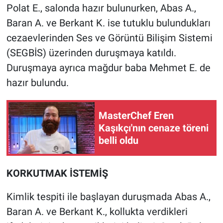
Polat E., salonda hazır bulunurken, Abas A.,
Yerel Yaşam
Baran A. ve Berkant K. ise tutuklu bulundukları
Canlı Yayın
cezaevlerinden Ses ve Görüntü Bilişim Sistemi
(SEGBİS) üzerinden duruşmaya katıldı.
Duruşmaya ayrıca mağdur baba Mehmet E. de
hazır bulundu.
MasterChef Eren
Kaşıkçı'nın cenaze töreni
belli oldu
KORKUTMAK İSTEMİŞ
Kimlik tespiti ile başlayan duruşmada Abas A.,
Baran A. ve Berkant K., kollukta verdikleri