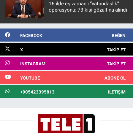
16 ilde eş zamanlı “vatandaşlık”
operasyonu: 73 kişi gözaltına alındı
FACEBOOK
BEĞEN
X
TAKIP ET
INSTAGRAM
TAKIP ET
YOUTUBE
ABONE OL
+905423395813
İLETIŞIM