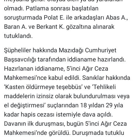
Nedir
olmadı. Patlama sonrası başlatılan
soruşturmada Polat E. ile arkadaşları Abas A.,
Popüler
Baran A. ve Berkant K. gözaltına alınarak
Programlar
tutuklandı.
Sağlık
Şüpheliler hakkında Mazıdağı Cumhuriyet
Başsavcılığı tarafından iddianame hazırlandı.
Spor
Hazırlanan iddianame, 5’inci Ağır Ceza
Mahkemesi’nce kabul edildi. Sanıklar hakkında
Teknoloji
‘Kasten öldürmeye teşebbüs’ ve ‘Tehlikeli
maddelerin izinsiz olarak bulundurulması veya
Türkiye'nin Geleceği
el değiştirmesi’ suçlarından 18 yıldan 29 yıla
Türkiye'nin Gündemi
kadar hapis cezası istemiyle dava açıldı.
Davanın ilk duruşması, bugün 5’inci Ağır Ceza
Yerel Gündem
Mahkemesi’nde görüldü. Duruşmada tutuklu