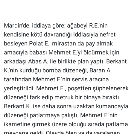
Gündem Özel
Mardin'de, iddiaya göre; ağabeyi R.E.’nin
Günün görüntüsü
kendisine kötü davrandığı iddiasıyla nefret
besleyen Polat E., mirastan da pay almak
Haber
amacıyla babası Mehmet E.’yi öldürmek için
İlan
arkadaşı Abas A. ile birlikte plan yaptı. Berkant
K.’nin kurduğu bomba düzeneği, Baran A.
Kimdir
tarafından Mehmet E.’nin servis aracına
yerleştirildi. Mehmet E., poşetten şüphelenerek
Koronavirüs
düzeneği fark edip metruk bir binaya bıraktı.
Kültür Sanat
Berkant K. ise daha sonra uzaktan kumandayla
düzeneği patlatmaya çalıştı. Mehmet E.’nin
Ne demişti
ikametine girmek üzere olduğu sırada patlama
meydana geldi. Olayda ölen ya da yaralanan