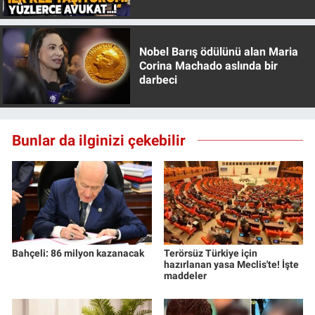
Özer anlattı!
Nobel Barış ödülünü alan Maria
Corina Machado aslında bir
darbeci
Bunlar da ilginizi çekebilir
Bahçeli: 86 milyon kazanacak
Terörsüz Türkiye için
hazırlanan yasa Meclis'te! İşte
maddeler