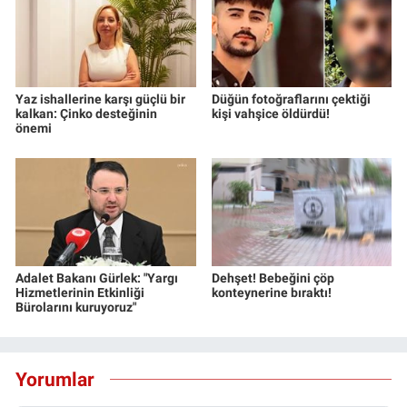
Yaz ishallerine karşı güçlü bir
Düğün fotoğraflarını çektiği
kalkan: Çinko desteğinin
kişi vahşice öldürdü!
önemi
Adalet Bakanı Gürlek: "Yargı
Dehşet! Bebeğini çöp
Hizmetlerinin Etkinliği
konteynerine bıraktı!
Bürolarını kuruyoruz"
Yorumlar