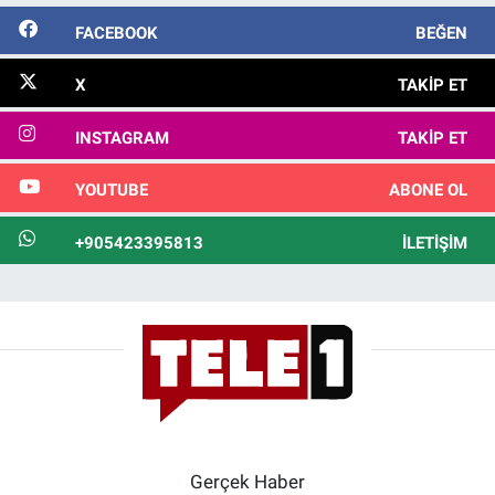
FACEBOOK
BEĞEN
X
TAKIP ET
INSTAGRAM
TAKIP ET
YOUTUBE
ABONE OL
+905423395813
İLETIŞIM
Gerçek Haber