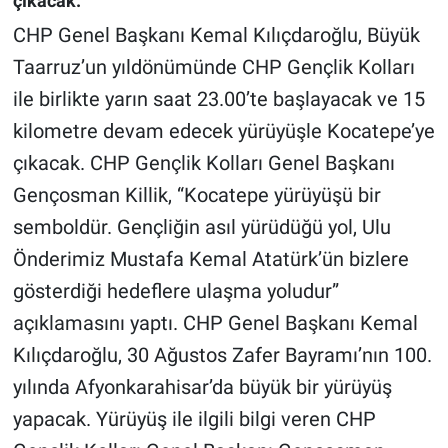
çıkacak.
CHP Genel Başkanı Kemal Kılıçdaroğlu, Büyük
Gündem Özel
Taarruz’un yıldönümünde CHP Gençlik Kolları
ile birlikte yarın saat 23.00’te başlayacak ve 15
Günün görüntüsü
kilometre devam edecek yürüyüşle Kocatepe’ye
Haber
çıkacak. CHP Gençlik Kolları Genel Başkanı
Gençosman Killik, “Kocatepe yürüyüşü bir
İlan
semboldür. Gençliğin asıl yürüdüğü yol, Ulu
Kimdir
Önderimiz Mustafa Kemal Atatürk’ün bizlere
gösterdiği hedeflere ulaşma yoludur”
Koronavirüs
açıklamasını yaptı. CHP Genel Başkanı Kemal
Kültür Sanat
Kılıçdaroğlu, 30 Ağustos Zafer Bayramı’nın 100.
yılında Afyonkarahisar’da büyük bir yürüyüş
Ne demişti
yapacak. Yürüyüş ile ilgili bilgi veren CHP