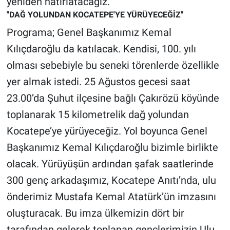
yeniden hatırlatacağız.
Yerel Yaşam
"DAĞ YOLUNDAN KOCATEPE'YE YÜRÜYECEĞİZ"
Programa; Genel Başkanımız Kemal
Canlı Yayın
Kılıçdaroğlu da katılacak. Kendisi, 100. yılı
olması sebebiyle bu seneki törenlerde özellikle
yer almak istedi. 25 Ağustos gecesi saat
23.00’da Şuhut ilçesine bağlı Çakırözü köyünde
toplanarak 15 kilometrelik dağ yolundan
Kocatepe’ye yürüyeceğiz. Yol boyunca Genel
Başkanımız Kemal Kılıçdaroğlu bizimle birlikte
olacak. Yürüyüşün ardından şafak saatlerinde
300 genç arkadaşımız, Kocatepe Anıtı’nda, ulu
önderimiz Mustafa Kemal Atatürk’ün imzasını
oluşturacak. Bu imza ülkemizin dört bir
tarafından gelerek toplanan gençlerimizin Ulu