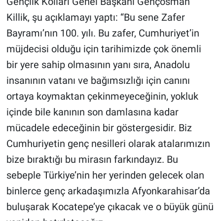
Gençlik Kolları Genel Başkanı Gençosman
Nedir
Killik, şu açıklamayı yaptı: “Bu sene Zafer
Popüler
Bayramı’nın 100. yılı. Bu zafer, Cumhuriyet’in
müjdecisi olduğu için tarihimizde çok önemli
Programlar
bir yere sahip olmasının yanı sıra, Anadolu
Sağlık
insanının vatanı ve bağımsızlığı için canını
ortaya koymaktan çekinmeyeceğinin, yokluk
Spor
içinde bile kanının son damlasına kadar
mücadele edeceğinin bir göstergesidir. Biz
Teknoloji
Cumhuriyetin genç nesilleri olarak atalarımızın
Türkiye'nin Geleceği
bize bıraktığı bu mirasın farkındayız. Bu
sebeple Türkiye’nin her yerinden gelecek olan
Türkiye'nin Gündemi
binlerce genç arkadaşımızla Afyonkarahisar’da
Yerel Gündem
buluşarak Kocatepe’ye çıkacak ve o büyük günü