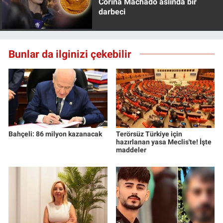
Corina Machado aslında bir
darbeci
Bunlar da ilginizi çekebilir
Bahçeli: 86 milyon kazanacak
Terörsüz Türkiye için
hazırlanan yasa Meclis'te! İşte
maddeler