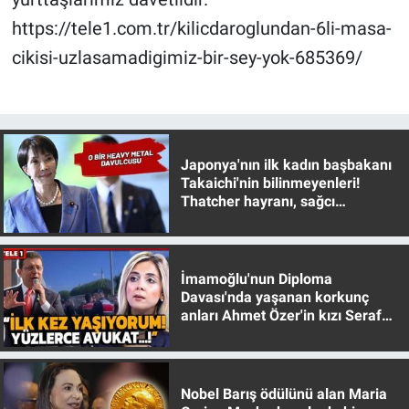
https://tele1.com.tr/kilicdaroglundan-6li-masa-
cikisi-uzlasamadigimiz-bir-sey-yok-685369/
Japonya'nın ilk kadın başbakanı
Takaichi'nin bilinmeyenleri!
Thatcher hayranı, sağcı
muhafazakar
İmamoğlu'nun Diploma
Davası'nda yaşanan korkunç
anları Ahmet Özer'in kızı Seraf
Özer anlattı!
Nobel Barış ödülünü alan Maria