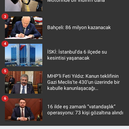
Motorinde bir indirim daha
3
Bahçeli: 86 milyon kazanacak
4
İSKİ: İstanbul'da 6 ilçede su
kesintisi yaşanacak
5
MHP’li Feti Yıldız: Kanun teklifinin
Gazi Meclis'te 430’un üzerinde bir
kabulle kanunlaşacağı
görülmektedir
6
16 ilde eş zamanlı “vatandaşlık”
operasyonu: 73 kişi gözaltına alındı