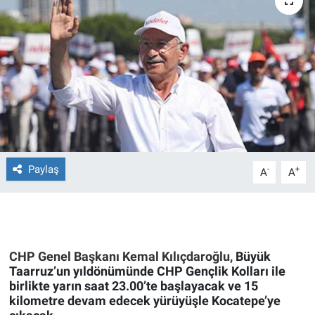
Ege'den Esintiler
İletişim
Eğitim
Eğlence
Ekonomi
Forum
Paylaş
-
+
A
A
Gerçeğin İzinde
Gün Başlıyor
CHP Genel Başkanı Kemal Kılıçdaroğlu,
Büyük
Taarruz’un yıldönümünde CHP Gençlik Kolları ile
Gün Bitiyor
birlikte yarın saat 23.00’te başlayacak ve 15
kilometre devam edecek yürüyüşle Kocatepe’ye
Gün Ortası