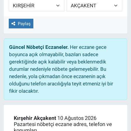
Ege'den Esintiler
İletişim
Paylaş
Eğitim
Eğlence
Güncel Nöbetçi Eczaneler.
Her eczane gece
boyunca açık olmayabilir, bazıları sadece
Ekonomi
gerektiğinde açık kalabilir veya beklenmedik
durumlar nedeniyle nöbete gelemeyebilir. Bu
Forum
nedenle, yola çıkmadan önce eczanenin açık
olduğunu telefon aracılığıyla teyit etmeniz iyi bir
Gerçeğin İzinde
fikir olacaktır.
Gün Başlıyor
Gün Bitiyor
Kırşehir Akçakent
10 Ağustos 2026
Pazartesi nöbetçi eczane adres, telefon ve
Gün Ortası
konumları