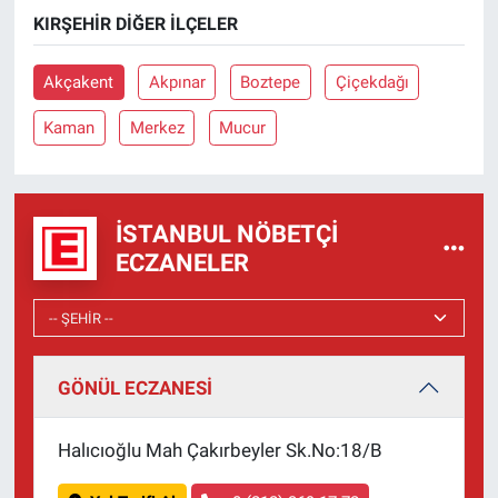
Nedir
KIRŞEHIR DIĞER İLÇELER
Popüler
Akçakent
Akpınar
Boztepe
Çiçekdağı
Programlar
Kaman
Merkez
Mucur
Sağlık
İSTANBUL NÖBETÇI
Spor
ECZANELER
Teknoloji
Türkiye'nin Geleceği
GÖNÜL ECZANESİ
Türkiye'nin Gündemi
Halıcıoğlu Mah Çakırbeyler Sk.No:18/B
Yerel Gündem