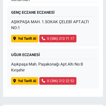
Gündem Özel
GENÇ ECZANE ECZANESİ
AŞIKPAŞA MAH. 1.SOKAK ÇELEBİ APT.ALTI
Günün görüntüsü
NO:1
Haber
Yol Tarifi Al
0 (386) 213 71 17
İlan
UĞUR ECZANESİ
Kimdir
Aşıkpaşa Mah. Paşakonağı Apt.Altı No:8
Kırşehir
Koronavirüs
Yol Tarifi Al
0 (386) 212 22 52
Kültür Sanat
Ne demişti