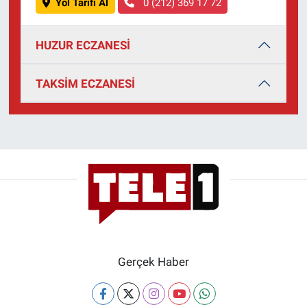
Yol Tarifi Al
0 (212) 369 17 72
Yerel Yaşam
HUZUR ECZANESİ
Canlı Yayın
TAKSİM ECZANESİ
Gerçek Haber